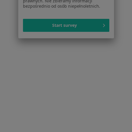
prawnych. Nie zbieramy informacji
Cennik
bezpośrednio od osób niepełnoletnich.
Dla lekarzy
Dla placówek medycznych
Start survey
Noa Notes
nowość
Baza wiedzy
Centrum Pomocy dla Specjalisty
Kontakt
ZnanyLekarz - Strona główna
ZnanyLekarz Sp. z o.o.
ul. Kolejowa 5/7
01-217 Warszawa, Polska
NIP: ⁠7010224868
KRS: ⁠0000347997
REGON: ⁠142276657
Sąd Rejonowy dla m.st. Warszawy w Warszawie XII
Wydział Gospodarczy KRS