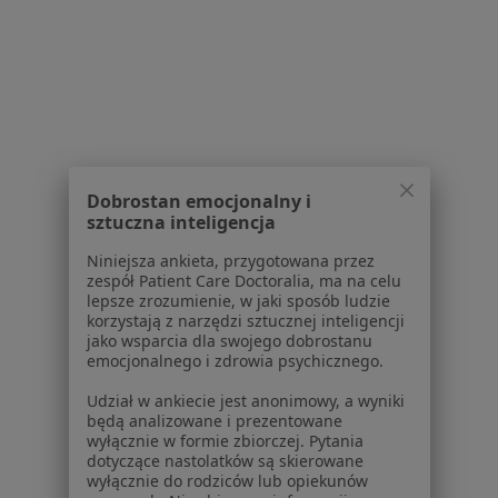
Jak działają wyniki wyszukiwania
Dostępność
O nas
Praca
Rekrutujemy!
Partnerzy
Centrum prasowe
Kontakt
Dobrostan emocjonalny i
Dla pacjentów
sztuczna inteligencja
Lekarze
Niniejsza ankieta, przygotowana przez
Placówki medyczne
zespół Patient Care Doctoralia, ma na celu
lepsze zrozumienie, w jaki sposób ludzie
Pytania i odpowiedzi
korzystają z narzędzi sztucznej inteligencji
Usługi i zabiegi
jako wsparcia dla swojego dobrostanu
Choroby
emocjonalnego i zdrowia psychicznego.
Pomoc
Udział w ankiecie jest anonimowy, a wyniki
Aplikacje mobilne
będą analizowane i prezentowane
Blog dla pacjentów
wyłącznie w formie zbiorczej. Pytania
dotyczące nastolatków są skierowane
Dla profesjonalistów
wyłącznie do rodziców lub opiekunów