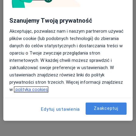
Centrum Medyczne Medilux24
·
Więcej
Pulmonologia, Hematologia, Kardiologia
972 opinie
Szanujemy Twoją prywatność
Adama Mickiewicza 3/1, Piekary Śląskie
•
Mapa
Akceptując, pozwalasz nam i naszym partnerom używać
Konsultacja pulmonologiczna
od 270 zł
plików cookie (lub podobnych technologii) do zbierania
danych do celów statystycznych i dostarczania treści w
oparciu o Twoje zwyczaje przeglądania stron
internetowych. W każdej chwili możesz sprawdzić i
lek. Adriana Purzycka
pulmonolog
zaktualizować swoje preferencje w ustawieniach. W
ustawieniach znajdziesz również linki do polityk
Brak dostępnych specjalistów z wolnymi terminami w tym centrum medycznym.
prywatności stron trzecich. Więcej informacji znajdziesz
w
polityka cookies
Pokaż profil
Zaakceptuj
Edytuj ustawienia
Dostępni specjaliści
Specjaliści znajdują się poza Dąbrowa Górnicza,