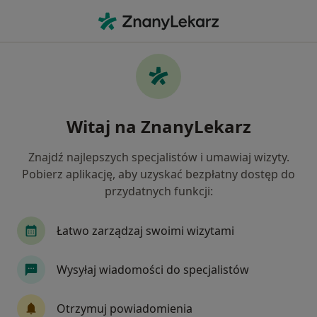
Me
Pulmonolog • Dąbrowa Górnicza, śląskie
Filtry
Ubezpieczenie:
LUX MED
20 polecanych pulmonologów w Dąbrowie
Witaj na ZnanyLekarz
Górniczej z LUX MED
Jak działają wyniki wyszukiwania
Znajdź najlepszych specjalistów i umawiaj wizyty.
Pobierz aplikację, aby uzyskać bezpłatny dostęp do
przydatnych funkcji:
Łatwo zarządzaj swoimi wizytami
Wysyłaj wiadomości do specjalistów
lek. Adriana Purzycka
Otrzymuj powiadomienia
·
Więcej
Pulmonolog, Internista