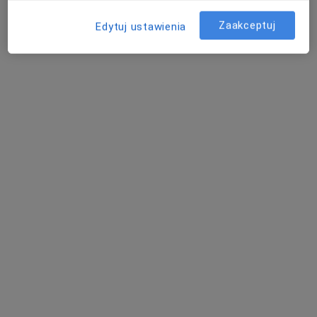
3 opinie
ul. Bankowa 5-7, Jelenia Góra
•
Mapa
Zaakceptuj
Edytuj ustawienia
KCM Clinic S.A.
Akceptuje LUX MED
Badania stomatologiczne
od 80 zł
Specjalista nie oferuje umawiania online pod tym adresem.
Poproś o wizytę
lek. dent. Dominika Wajda