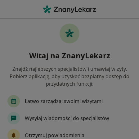
Me
Stomatolog • Jelenia Góra, dolnośląskie
Filtry
Ubezpieczenie:
LUX MED
20 polecanych stomatologów w Jeleniej
Witaj na ZnanyLekarz
Górze z LUX MED
Jak działają wyniki wyszukiwania
Znajdź najlepszych specjalistów i umawiaj wizyty.
Pobierz aplikację, aby uzyskać bezpłatny dostęp do
przydatnych funkcji:
Łatwo zarządzaj swoimi wizytami
Wysyłaj wiadomości do specjalistów
KCM Clinic S.A.
Otrzymuj powiadomienia
·
Więcej
Stomatologia, Chirurgia, Ortopedia