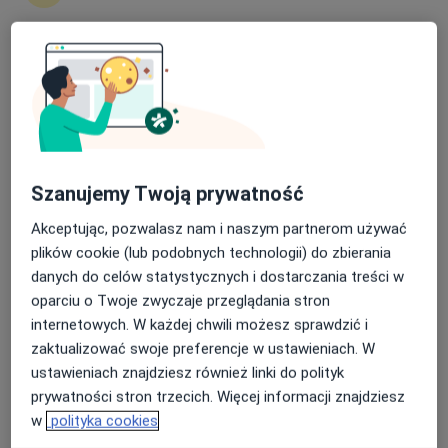
389 opinii
ul. Bankowa 5-7, Jelenia Góra
•
Mapa
Nasza średnia ocena na App Store to 4.9 i 4.1 na
Konsultacja stomatologiczna
Google Play Store
Brak dostępnych specjalistów z wolnymi terminami w tym centrum medycznym.
Pokaż profil
Szanujemy Twoją prywatność
Akceptując, pozwalasz nam i naszym partnerom używać
plików cookie (lub podobnych technologii) do zbierania
danych do celów statystycznych i dostarczania treści w
oparciu o Twoje zwyczaje przeglądania stron
internetowych. W każdej chwili możesz sprawdzić i
zaktualizować swoje preferencje w ustawieniach. W
ustawieniach znajdziesz również linki do polityk
lek. dent. Piotr Zborowski
prywatności stron trzecich. Więcej informacji znajdziesz
w
polityka cookies
·
Więcej
Stomatolog, Chirurg stomatologiczny