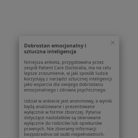
Aplikacje mobilne
Blog dla pacjentów
Dla profesjonalistów
Cennik
Dla lekarzy
Dobrostan emocjonalny i
Dla placówek medycznych
sztuczna inteligencja
Noa Notes
nowość
Niniejsza ankieta, przygotowana przez
Baza wiedzy
zespół Patient Care Doctoralia, ma na celu
Centrum Pomocy dla Specjalisty
lepsze zrozumienie, w jaki sposób ludzie
korzystają z narzędzi sztucznej inteligencji
Kontakt
jako wsparcia dla swojego dobrostanu
ZnanyLekarz - Strona główna
emocjonalnego i zdrowia psychicznego.
ZnanyLekarz Sp. z o.o.
Udział w ankiecie jest anonimowy, a wyniki
będą analizowane i prezentowane
ul. Kolejowa 5/7
wyłącznie w formie zbiorczej. Pytania
01-217 Warszawa, Polska
dotyczące nastolatków są skierowane
wyłącznie do rodziców lub opiekunów
NIP: ⁠7010224868
prawnych. Nie zbieramy informacji
KRS: ⁠0000347997
bezpośrednio od osób niepełnoletnich.