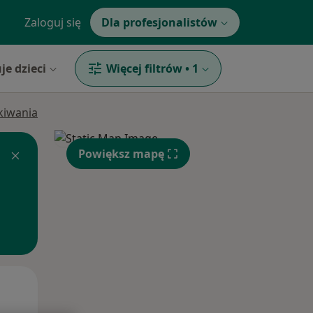
Zaloguj się
Dla profesjonalistów
je dzieci
Więcej filtrów
•
1
ukiwania
Powiększ mapę
Śr,
Czw,
Pt,
12 Sie
13 Sie
14 Sie