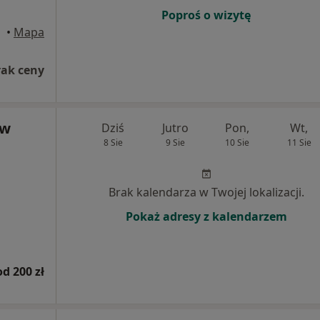
Poproś o wizytę
•
Mapa
rak ceny
ew
Dziś
Jutro
Pon,
Wt,
8 Sie
9 Sie
10 Sie
11 Sie
Brak kalendarza w Twojej lokalizacji.
Pokaż adresy z kalendarzem
od 200 zł