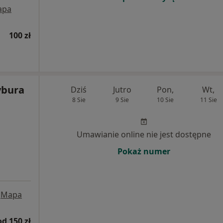
apa
100 zł
Tybura
Dziś
Jutro
Pon,
Wt,
8 Sie
9 Sie
10 Sie
11 Sie
Umawianie online nie jest dostępne
Pokaż numer
Mapa
od 150 zł