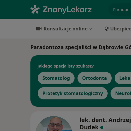
specjaliz
Konsultacje online
Ubezpiec
Paradontoza specjaliści w Dąbrowie Gó
Jakiego specjalisty szukasz?
Stomatolog
Ortodonta
Leka
Protetyk stomatologiczny
Neuro
lek. dent. Andrzej
Dudek