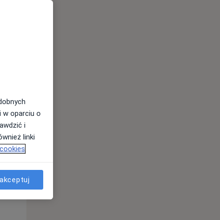
odobnych
i w oparciu o
awdzić i
wnież linki
 cookies
Śr,
Czw,
Pt,
12 Sie
13 Sie
14 Sie
akceptuj