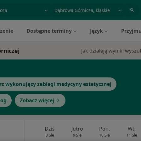
acja, badanie lub nazwisko
miasto lub dzielnica
zenie
Dostępne terminy
Język
Przyjmu
rniczej
Jak działają wyniki wysz
rz wykonujący zabiegi medycyny estetycznej
log
Zobacz więcej
Dziś
Jutro
Pon,
Wt,
8 Sie
9 Sie
10 Sie
11 Sie