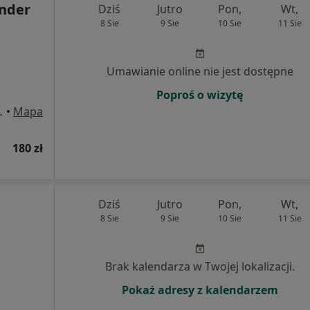
ander
Dziś
Jutro
Pon,
Wt,
8 Sie
9 Sie
10 Sie
11 Sie
Umawianie online nie jest dostępne
Poproś o wizytę
ąbrowa Górnicza
•
Mapa
180 zł
Dziś
Jutro
Pon,
Wt,
8 Sie
9 Sie
10 Sie
11 Sie
Brak kalendarza w Twojej lokalizacji.
Pokaż adresy z kalendarzem