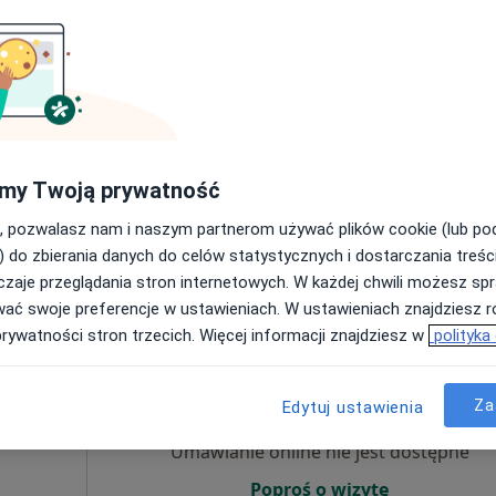
Umawianie online nie jest dostępne
Poproś o wizytę
my Twoją prywatność
Focus Promedi Stomatologia - Prywatna Praktyka Andrzej Dudek
, pozwalasz nam i naszym partnerom używać plików cookie (lub p
350 zł
) do zbierania danych do celów statystycznych i dostarczania treśc
zaje przeglądania stron internetowych. W każdej chwili możesz spr
wać swoje preferencje w ustawieniach. W ustawieniach znajdziesz ró
prywatności stron trzecich. Więcej informacji znajdziesz w
polityka
ka
Dziś
Jutro
Pon,
Wt,
8 Sie
9 Sie
10 Sie
11 Sie
Za
Edytuj ustawienia
Umawianie online nie jest dostępne
Poproś o wizytę