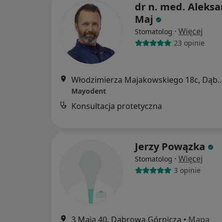
dr n. med. Aleks
Maj
·
Więcej
Stomatolog
23 opinie
Włodzimierza Majakowskiego 18c, D
Mayodent
Konsultacja protetyczna
Jerzy Powązka
·
Więcej
Stomatolog
3 opinie
3 Maja 40, Dąbrowa Górnicza
•
Mapa