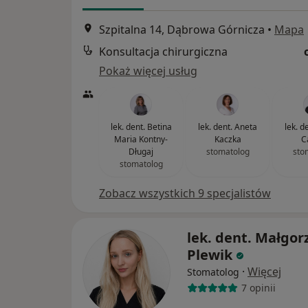
Szpitalna 14, Dąbrowa Górnicza
•
Mapa
Konsultacja chirurgiczna
Pokaż więcej usług
lek. dent. Betina
lek. dent. Aneta
lek. d
Maria Kontny-
Kaczka
C
Długaj
stomatolog
sto
stomatolog
Zobacz wszystkich 9 specjalistów
lek. dent. Małgor
Plewik
·
Więcej
Stomatolog
7 opinii