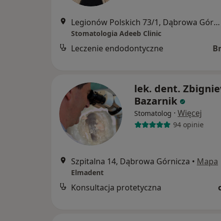
Legionów Polskich 73/1, Dąbrowa Górnicza
Stomatologia Adeeb Clinic
Leczenie endodontyczne
B
lek. dent. Zbigni
Bazarnik
·
Więcej
Stomatolog
94 opinie
Szpitalna 14, Dąbrowa Górnicza
•
Mapa
Elmadent
Konsultacja protetyczna