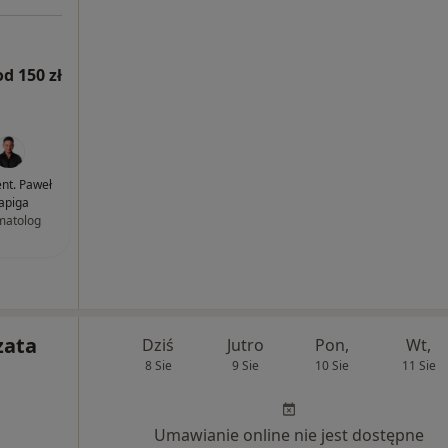
od 150 zł
ent. Paweł
apiga
matolog
zata
Dziś
Jutro
Pon,
Wt,
8 Sie
9 Sie
10 Sie
11 Sie
Umawianie online nie jest dostępne