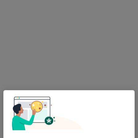
lek. Agnieszka Adamska
W trakcie specjalizacji (Reumatolog)
aleja Jana Pawła II 78, Warszawa
•
Mapa
Centrum Medyczne Grupa LUX MED - Warszawa, Al. Jana Pawła II 78
Konsultacja reumatologiczna
od 349 zł
Specjalista nie oferuje umawiania online pod tym adresem.
Poproś o wizytę