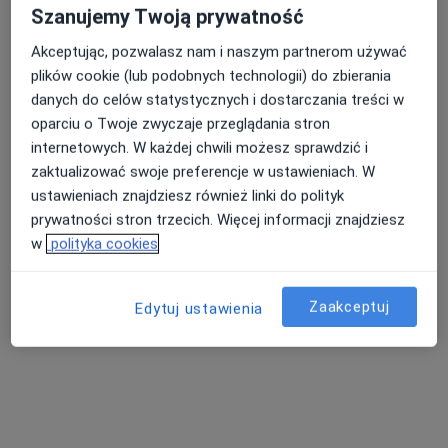
Szanujemy Twoją prywatność
Akceptując, pozwalasz nam i naszym partnerom używać
plików cookie (lub podobnych technologii) do zbierania
lek. Marta Ptasińska
danych do celów statystycznych i dostarczania treści w
·
Więcej
Reumatolog, Internista
oparciu o Twoje zwyczaje przeglądania stron
15 opinii
internetowych. W każdej chwili możesz sprawdzić i
zaktualizować swoje preferencje w ustawieniach. W
Adres
Online
ustawieniach znajdziesz również linki do polityk
prywatności stron trzecich. Więcej informacji znajdziesz
Al. Zjednoczenia 36, Warszawa
•
Mapa
w
polityka cookies
Centrum Medyczne Damiana Al. Zjednoczenia 36
Konsultacja reumatologiczna
od 340 zł
Zaakceptuj
Edytuj ustawienia
Specjalista nie oferuje umawiania online pod tym adresem.
Poproś o wizytę