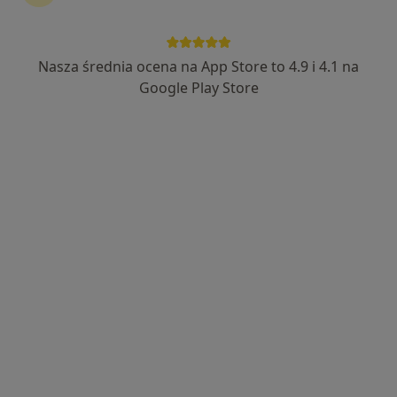
Bezpieczne płatności
lek. Marta Jaworska
Nasza średnia ocena na App Store to 4.9 i 4.1 na
·
W trakcie specjalizacji (Reumatolog), Lekarz bez specjalizacji
Google Play Store
Więcej
10 opinii
Palestyńska 8 wejście od ul. Wysockiego, Warszawa
•
Mapa
Centrum Medyczne KARDIOSYSTEM
Konsultacja reumatologiczna
300 zł
Specjalista nie oferuje umawiania online pod tym adresem.
Poproś o wizytę