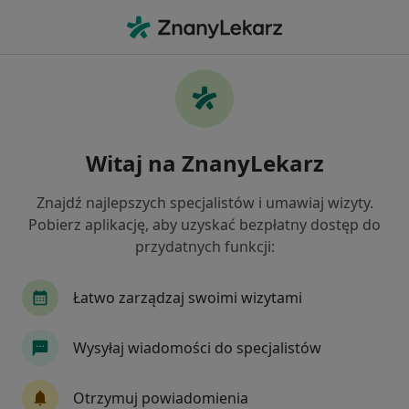
Me
Reumatolog • Łomianki, mazowieckie
Filtry
Ubezpieczenie
Mapa
Polecani reumatolodzy w Łomiankach
Witaj na ZnanyLekarz
Jak działają wyniki wyszukiwania
Znajdź najlepszych specjalistów i umawiaj wizyty.
Pobierz aplikację, aby uzyskać bezpłatny dostęp do
Wybierz swoje ubezpieczenie
przydatnych funkcji:
Łatwo zarządzaj swoimi wizytami
Wysyłaj wiadomości do specjalistów
Otrzymuj powiadomienia