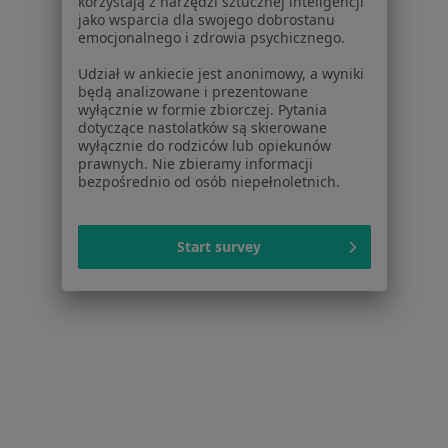
korzystają z narzędzi sztucznej inteligencji
jako wsparcia dla swojego dobrostanu
Plac Konesera 10a, Warszawa
•
Mapa
emocjonalnego i zdrowia psychicznego.
Centrum Medyczne Damiana Plac Konesera 10a
Udział w ankiecie jest anonimowy, a wyniki
Konsultacja reumatologiczna
340 zł
będą analizowane i prezentowane
wyłącznie w formie zbiorczej. Pytania
Specjalista nie oferuje umawiania online pod tym adresem.
dotyczące nastolatków są skierowane
wyłącznie do rodziców lub opiekunów
Poproś o wizytę
prawnych. Nie zbieramy informacji
bezpośrednio od osób niepełnoletnich.
Inni specjaliści w Twojej okolicy
Start survey
Obecnie nie ma wolnych miejsc. Sprawdź później
nowe oferty.