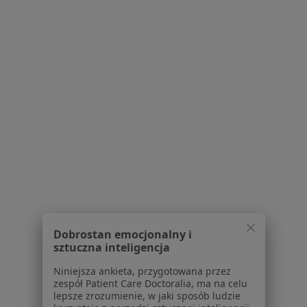
Konsultacja reumatologiczna
od 280 zł
Specjalista nie oferuje umawiania online pod tym adresem.
Poproś o wizytę
dr n. med. i n. o zdr. Piotr Sawicki
Dobrostan emocjonalny i
·
Więcej
Reumatolog, Internista
sztuczna inteligencja
44 opinie
Niniejsza ankieta, przygotowana przez
zespół Patient Care Doctoralia, ma na celu
Adres 1
Adres 2
lepsze zrozumienie, w jaki sposób ludzie