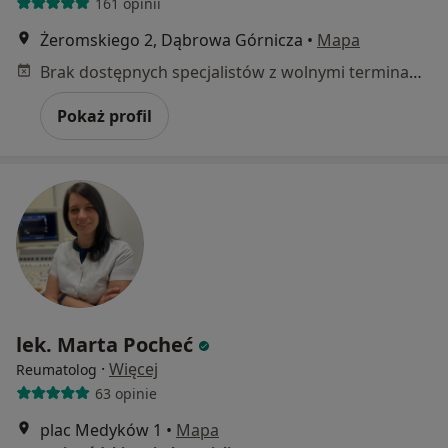
161 opinii
Żeromskiego 2, Dąbrowa Górnicza
•
Mapa
Brak dostępnych specjalistów z wolnymi terminami w tym centrum medycznym.
Pokaż profil
lek. Marta Pocheć
·
Więcej
Reumatolog
63 opinie
plac Medyków 1
•
Mapa