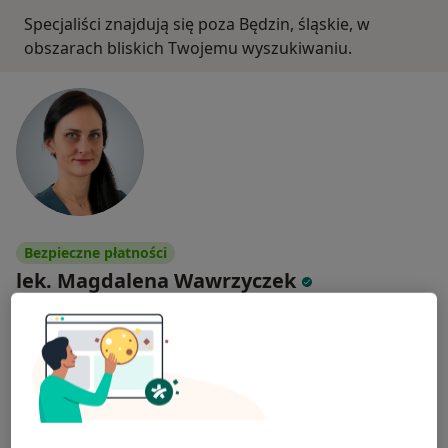
Specjaliści znajdują się poza Będzin, śląskie, w
obszarach bliskich Twojemu wyszukiwaniu.
Bezpieczne płatności
lek. Magdalena Wawrzyczek
·
Więcej
Reumatolog
12 opinii
Adres 1
Adres 2
Daleka 28-30, Bytom
•
Mapa