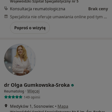
Wojewódzki Szpital Specjalistyczny nr 5
Konsultacja reumatologiczna
Brak ceny
Specjalista nie oferuje umawiania online pod tym adresem.
Poproś o wizytę
dr Olga Gumkowska-Sroka
·
Więcej
Reumatolog
149 opinii
Medyków 1, Sosnowiec
•
Mapa
Wojewódzki Szpital Specjalistyczny Nr 5 im. Św. Barbary w Sosnowcu