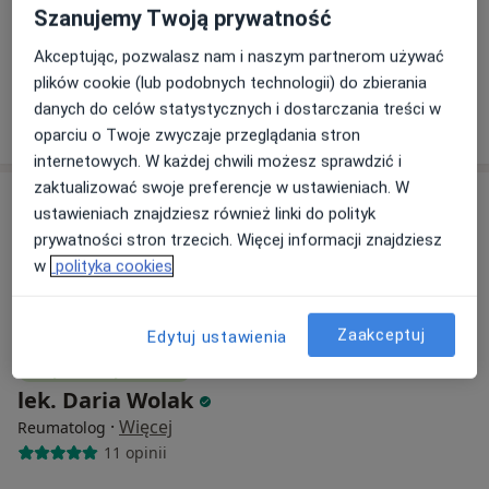
RentMediX Centrum Medyczne
Szanujemy Twoją prywatność
Konsultacja reumatologiczna (kolejna wizyta)
220 zł
Akceptując, pozwalasz nam i naszym partnerom używać
Specjalista nie oferuje umawiania online pod tym adresem.
plików cookie (lub podobnych technologii) do zbierania
danych do celów statystycznych i dostarczania treści w
Poproś o wizytę
oparciu o Twoje zwyczaje przeglądania stron
internetowych. W każdej chwili możesz sprawdzić i
zaktualizować swoje preferencje w ustawieniach. W
ustawieniach znajdziesz również linki do polityk
prywatności stron trzecich. Więcej informacji znajdziesz
w
polityka cookies
Zaakceptuj
Edytuj ustawienia
Bezpieczne płatności
lek. Daria Wolak
·
Więcej
Reumatolog
11 opinii