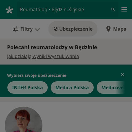
Me
Reumatolog • Będzin, śląskie
Filtry
Ubezpieczenie
Mapa
Polecani reumatolodzy w Będzinie
Jak działają wyniki wyszukiwania
Wybierz swoje ubezpieczenie
INTER Polska
Medica Polska
Medicover