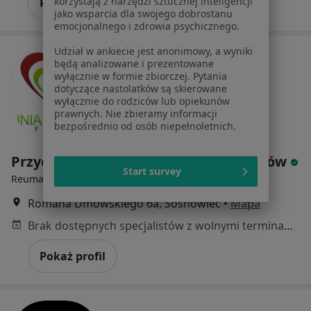
korzystają z narzędzi sztucznej inteligencji
Pokaż profil
jako wsparcia dla swojego dobrostanu
emocjonalnego i zdrowia psychicznego.
Udział w ankiecie jest anonimowy, a wyniki
będą analizowane i prezentowane
wyłącznie w formie zbiorczej. Pytania
dotyczące nastolatków są skierowane
wyłącznie do rodziców lub opiekunów
prawnych. Nie zbieramy informacji
bezpośrednio od osób niepełnoletnich.
Przychodnia Bracka Porąbka-Klimontów
Start survey
·
Więcej
Reumatologia, Medycyna rodzinna, Pediatria
Romana Dmowskiego 6a, Sosnowiec
•
Mapa
Brak dostępnych specjalistów z wolnymi terminami w tym centrum medycznym.
Pokaż profil