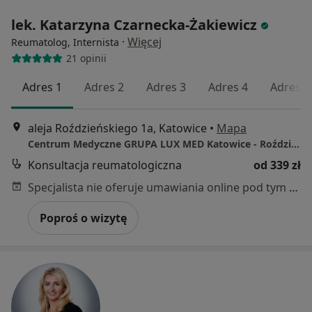
lek. Katarzyna Czarnecka-Żakiewicz
·
Więcej
Reumatolog, Internista
21 opinii
Adres 1
Adres 2
Adres 3
Adres 4
Adres 5
aleja Roździeńskiego 1a, Katowice
•
Mapa
Centrum Medyczne GRUPA LUX MED Katowice - Roździeńskiego 1A
Konsultacja reumatologiczna
od 339 zł
Specjalista nie oferuje umawiania online pod tym adresem.
Poproś o wizytę