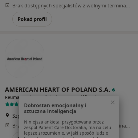
Brak dostępnych specjalistów z wolnymi terminami w tym centrum medycznym.
Pokaż profil
AMERICAN HEART OF POLAND S.A.
·
Więcej
Reumatologia, Kardiologia, Interna
92 opinie
Dobrostan emocjonalny i
sztuczna inteligencja
Szpitalna 13, Dąbrowa Górnicza
•
Mapa
Niniejsza ankieta, przygotowana przez
Brak dostępnych specjalistów z wolnymi terminami w tym centrum medycznym.
zespół Patient Care Doctoralia, ma na celu
lepsze zrozumienie, w jaki sposób ludzie