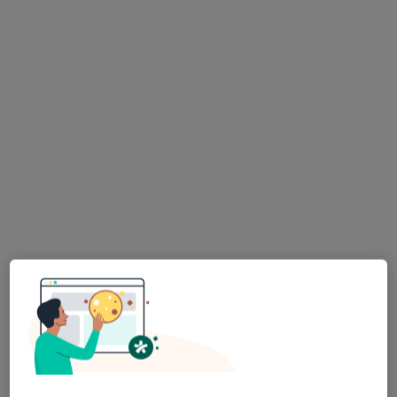
dr n. med. i n. o zdr. Marcela Przyłudzka
Reumatolog, Internista
7 opinii
Zwrotnicza 11G, Zabrze
•
Mapa
Centrum Medycyny Sportowej - CMS
Konsultacja reumatologiczna
299 zł
Specjalista nie oferuje umawiania online pod tym adresem.
Poproś o wizytę