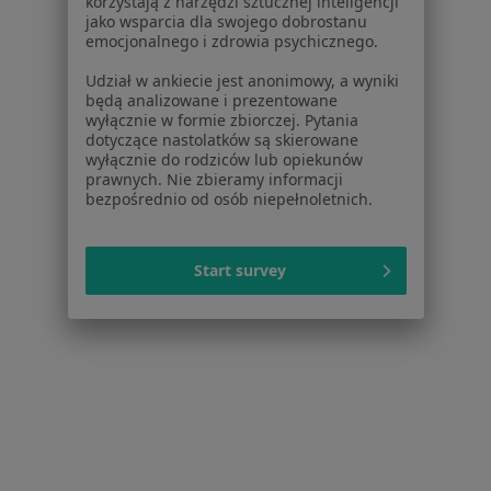
korzystają z narzędzi sztucznej inteligencji
jako wsparcia dla swojego dobrostanu
Pawliczka 20, Zabrze
•
Mapa
emocjonalnego i zdrowia psychicznego.
Gabinet lekarski
Udział w ankiecie jest anonimowy, a wyniki
Specjalista nie oferuje umawiania online pod tym adresem.
będą analizowane i prezentowane
wyłącznie w formie zbiorczej. Pytania
dotyczące nastolatków są skierowane
Poproś o wizytę
wyłącznie do rodziców lub opiekunów
prawnych. Nie zbieramy informacji
bezpośrednio od osób niepełnoletnich.
Start survey
lek. Ewa Tombarkiewicz-Półtorak
Reumatolog
Św. Barbary 1, Zabrze
•
Mapa
Śląski Ośrodek Onkologii „SANIVITAS” Sp. z o.o.