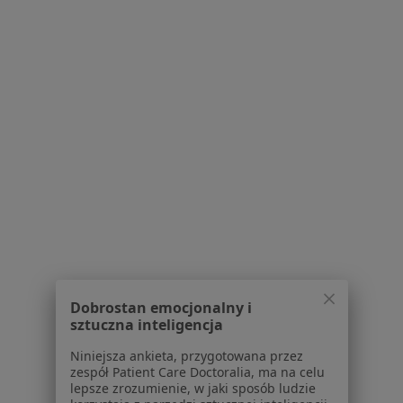
Wolności 338 B, Zabrze
•
Mapa
Gabinet Lekarski
Specjalista nie oferuje umawiania online pod tym adresem.
Poproś o wizytę
Dobrostan emocjonalny i
Anna Gałkowska
sztuczna inteligencja
Reumatolog, Internista
Niniejsza ankieta, przygotowana przez
zespół Patient Care Doctoralia, ma na celu
Adres 1
Adres 2
Adres 3
lepsze zrozumienie, w jaki sposób ludzie