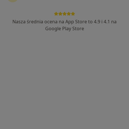
lek. Magdalena Wawrzyczek
·
Więcej
Reumatolog
Nasza średnia ocena na App Store to 4.9 i 4.1 na
12 opinii
Google Play Store
Adres 1
Adres 2
Zygmunta Krasińskiego 8, Zabrze
•
Mapa
Sonicus Centrum Diagnostyczne
Konsultacja reumatologiczna
280 zł
Specjalista nie oferuje umawiania online pod tym adresem.
Poproś o wizytę