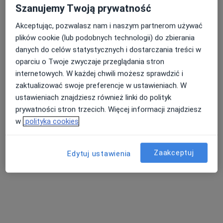
Szanujemy Twoją prywatność
Akceptując, pozwalasz nam i naszym partnerom używać
plików cookie (lub podobnych technologii) do zbierania
danych do celów statystycznych i dostarczania treści w
oparciu o Twoje zwyczaje przeglądania stron
internetowych. W każdej chwili możesz sprawdzić i
Sonicus Centrum Diagnostyczne
zaktualizować swoje preferencje w ustawieniach. W
·
Więcej
Reumatologia, Ultrasonografia, Endokrynologia
ustawieniach znajdziesz również linki do polityk
826 opinii
prywatności stron trzecich. Więcej informacji znajdziesz
w
polityka cookies
Zygmunta Krasińskiego 8, Zabrze
•
Mapa
Konsultacja reumatologiczna
280 zł
Zaakceptuj
Edytuj ustawienia
lek. Magdalena
Wawrzyczek
reumatolog
Brak dostępnych specjalistów z wolnymi terminami w tym centrum medycznym.