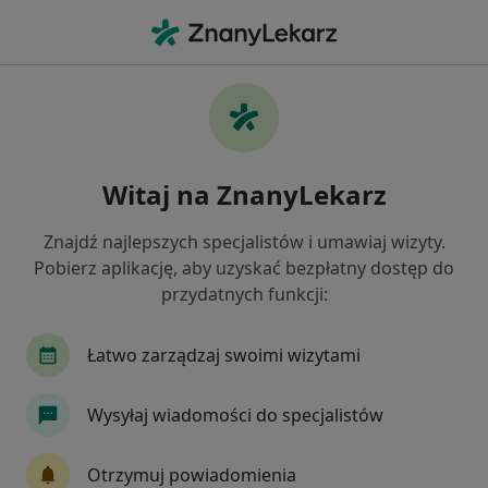
Me
Reumatolog • Zabrze, śląskie
Filtry
Ubezpieczenie
Mapa
Polecani reumatolodzy w Zabrzu
Witaj na ZnanyLekarz
Jak działają wyniki wyszukiwania
Znajdź najlepszych specjalistów i umawiaj wizyty.
Pobierz aplikację, aby uzyskać bezpłatny dostęp do
Wybierz swoje ubezpieczenie
przydatnych funkcji:
Łatwo zarządzaj swoimi wizytami
Wysyłaj wiadomości do specjalistów
Otrzymuj powiadomienia