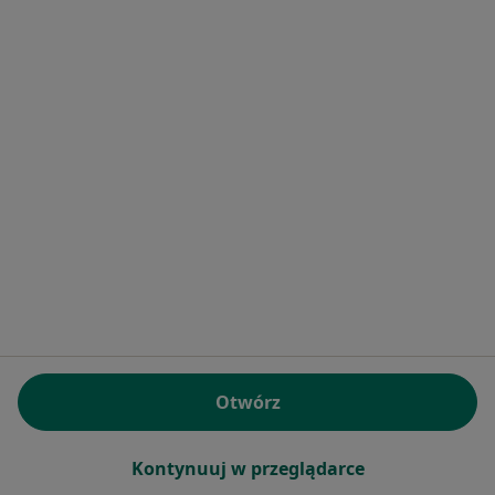
Bożena Krystyna Sapińska
Reumatolog, Internista
Ziemowita 6, Gliwice
•
Mapa
Poradnia reumatologiczna - "Poradnie Wielospecjalistyczne" Sp. z o.o.
Specjalista nie oferuje umawiania online pod tym adresem.
Poproś o wizytę
1
2
Powiązane wyszukiwania
|
Oferty pracy - Reumatolog
W pobliżu Knurowa
Otwórz
Reumatolodzy w Katowicach
Reumatolodzy w Sosnowcu
Kontynuuj w przeglądarce