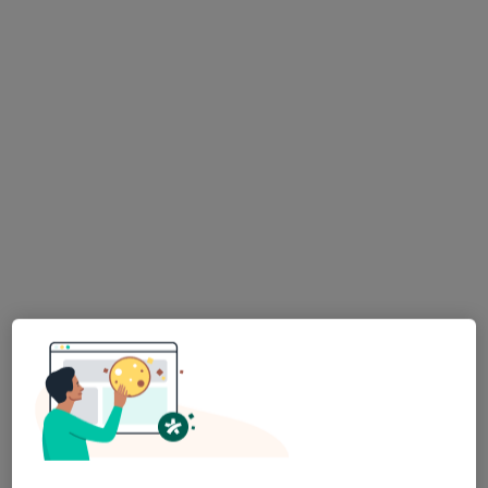
Centrum Medyczne GLIVCLINIC
·
Więcej
Reumatologia, Chirurgia, Bariatria
7805 opinii
Adres 1
Adres 2
Dworcowa 60, Gliwice
•
Mapa
Konsultacja reumatologiczna
od 299 zł
lek. Monika Kołodziej
lek. Alina Ryfińska
internista
reumatolog