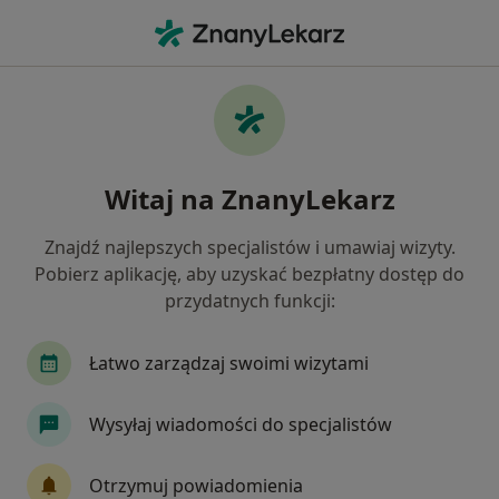
Me
Reumatolog • Knurów, śląskie
Filtry
Ubezpieczenie
Mapa
Polecani reumatolodzy w Knurowie
Witaj na ZnanyLekarz
Jak działają wyniki wyszukiwania
Znajdź najlepszych specjalistów i umawiaj wizyty.
Pobierz aplikację, aby uzyskać bezpłatny dostęp do
Wybierz swoje ubezpieczenie
przydatnych funkcji:
Łatwo zarządzaj swoimi wizytami
Wysyłaj wiadomości do specjalistów
Otrzymuj powiadomienia