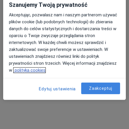
Brak dostępnych specjalistów z wolnymi terminami w tym centrum medycznym.
Szanujemy Twoją prywatność
Akceptując, pozwalasz nam i naszym partnerom używać
Pokaż profil
plików cookie (lub podobnych technologii) do zbierania
danych do celów statystycznych i dostarczania treści w
oparciu o Twoje zwyczaje przeglądania stron
internetowych. W każdej chwili możesz sprawdzić i
zaktualizować swoje preferencje w ustawieniach. W
ustawieniach znajdziesz również linki do polityk
prywatności stron trzecich. Więcej informacji znajdziesz
w
polityka cookies
Sonicus Centrum Diagnostyczne
Zaakceptuj
·
Więcej
Edytuj ustawienia
Reumatologia, Ultrasonografia, Endokrynologia
827 opinii
Zygmunta Krasińskiego 8, Zabrze
•
Mapa
Konsultacja reumatologiczna
280 zł