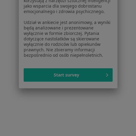
korzystają z narzędzi sztucznej inteligencji
jako wsparcia dla swojego dobrostanu
emocjonalnego i zdrowia psychicznego.
Udział w ankiecie jest anonimowy, a wyniki
będą analizowane i prezentowane
wyłącznie w formie zbiorczej. Pytania
dotyczące nastolatków są skierowane
wyłącznie do rodziców lub opiekunów
prawnych. Nie zbieramy informacji
bezpośrednio od osób niepełnoletnich.
Anna Gałkowska
Reumatolog, Internista
Start survey
Pawliczka 20, Zabrze
•
Mapa
Gabinet lekarski
Specjalista nie oferuje umawiania online pod tym adresem.
Poproś o wizytę