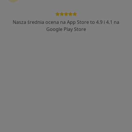
lek. Monika Kołodziej
·
Więcej
Reumatolog, Internista
Nasza średnia ocena na App Store to 4.9 i 4.1 na
329 opinii
Google Play Store
Adres 1
Adres 2
Adres 3
Adres 4
Adres 5
Dworcowa 60, Gliwice
•
Mapa
Centrum Medyczne GLIVCLINIC
Konsultacja reumatologiczna
od 299 zł
Specjalista nie oferuje umawiania online pod tym adresem.
Poproś o wizytę