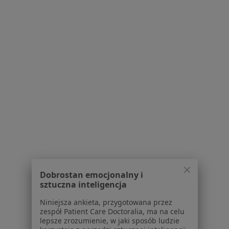
Maria Gabriela Tokarska
Reumatolog, Internista
4 opinie
Adres 1
Adres 2
Wolności 338 B, Zabrze
•
Mapa
Dobrostan emocjonalny i
Gabinet Lekarski
sztuczna inteligencja
Specjalista nie oferuje umawiania online pod tym adresem.
Niniejsza ankieta, przygotowana przez
zespół Patient Care Doctoralia, ma na celu
Poproś o wizytę
lepsze zrozumienie, w jaki sposób ludzie