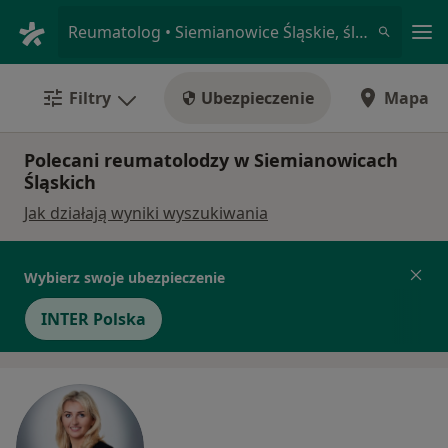
Me
Reumatolog • Siemianowice Śląskie, śląskie
Filtry
Ubezpieczenie
Mapa
Polecani reumatolodzy w Siemianowicach
Śląskich
Jak działają wyniki wyszukiwania
Wybierz swoje ubezpieczenie
INTER Polska