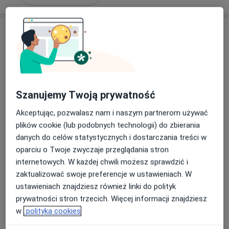
Szanujemy Twoją prywatność
lek. Katarzyna Czarnecka-Żakiewicz
Akceptując, pozwalasz nam i naszym partnerom używać
·
Więcej
Reumatolog, Internista
plików cookie (lub podobnych technologii) do zbierania
21 opinii
danych do celów statystycznych i dostarczania treści w
oparciu o Twoje zwyczaje przeglądania stron
Adres 1
Adres 2
Adres 3
Adres 4
internetowych. W każdej chwili możesz sprawdzić i
zaktualizować swoje preferencje w ustawieniach. W
aleja Roździeńskiego 1a, Katowice
•
Mapa
ustawieniach znajdziesz również linki do polityk
Centrum Medyczne GRUPA LUX MED Katowice - Roździeńskiego 1A
prywatności stron trzecich. Więcej informacji znajdziesz
w
polityka cookies
Konsultacja reumatologiczna
od 339 zł