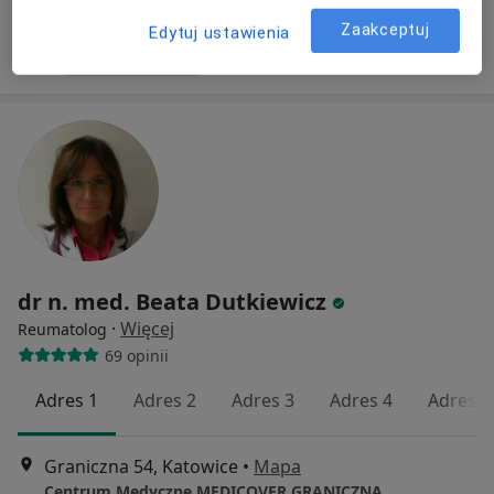
Specjalista nie oferuje umawiania online pod tym adresem.
Zaakceptuj
Edytuj ustawienia
Poproś o wizytę
dr n. med. Beata Dutkiewicz
·
Więcej
Reumatolog
69 opinii
Adres 1
Adres 2
Adres 3
Adres 4
Adres 5
Graniczna 54, Katowice
•
Mapa
Centrum Medyczne MEDICOVER GRANICZNA