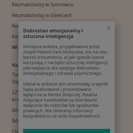
Reumatolodzy w Sosnowcu
Reumatolodzy w Gliwicach
Reumatolodzy w Zabrzu
Dobrostan emocjonalny i
sztuczna inteligencja
Reumatolodzy w Bytomiu
Niniejsza ankieta, przygotowana przez
Więcej (14)
zespół Patient Care Doctoralia, ma na celu
Więcej w kategorii: W pobliżu Siemianowic Śl
lepsze zrozumienie, w jaki sposób ludzie
korzystają z narzędzi sztucznej inteligencji
Najczęstsze schorzenia
jako wsparcia dla swojego dobrostanu
emocjonalnego i zdrowia psychicznego.
Toczeń rumieniowaty układowy Siemianowice
Śląskie
Udział w ankiecie jest anonimowy, a wyniki
będą analizowane i prezentowane
ZZSK – zesztywniające zapalenie stawów
wyłącznie w formie zbiorczej. Pytania
kręgosłupa Siemianowice Śląskie
dotyczące nastolatków są skierowane
wyłącznie do rodziców lub opiekunów
Bóle reumatyczne Siemianowice Śląskie
prawnych. Nie zbieramy informacji
bezpośrednio od osób niepełnoletnich.
Bóle stawów Siemianowice Śląskie
Choroby autoimmunologiczne Siemianowice