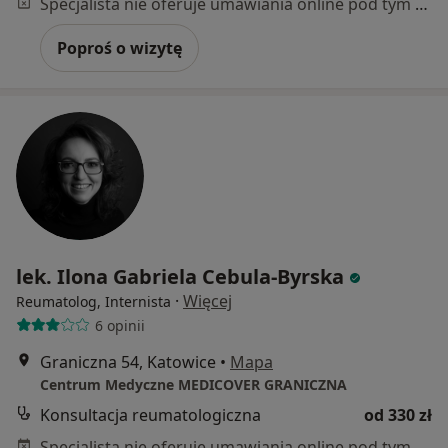
Specjalista nie oferuje umawiania online pod tym adresem.
Poproś o wizytę
lek. Ilona Gabriela Cebula-Byrska
·
Więcej
Reumatolog, Internista
6 opinii
Graniczna 54, Katowice
•
Mapa
Centrum Medyczne MEDICOVER GRANICZNA
Konsultacja reumatologiczna
od 330 zł
Specjalista nie oferuje umawiania online pod tym adresem.