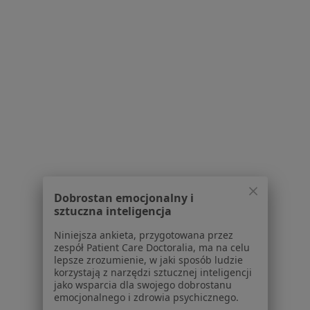
Konsultacja psychologiczna
200 zł
Specjalista nie oferuje umawiania online pod tym adresem.
Poproś o wizytę
1
2
3
4
5
Powiązane wyszukiwania
W pobliżu Będzina
Dobrostan emocjonalny i
Depresja w Katowicach
sztuczna inteligencja
Depresja w Gliwicach
Niniejsza ankieta, przygotowana przez
zespół Patient Care Doctoralia, ma na celu
Depresja w Tychach
lepsze zrozumienie, w jaki sposób ludzie
korzystają z narzędzi sztucznej inteligencji
Depresja w Sosnowcu
jako wsparcia dla swojego dobrostanu
emocjonalnego i zdrowia psychicznego.
Depresja w Bytomiu