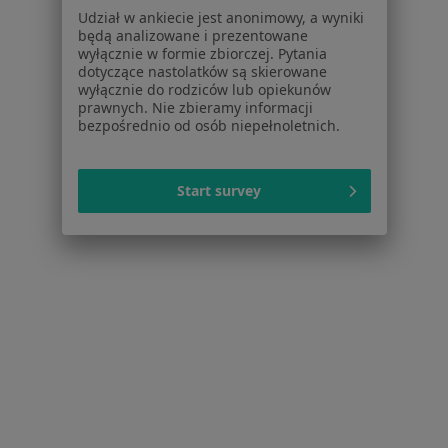
Udział w ankiecie jest anonimowy, a wyniki
Więcej (14)
będą analizowane i prezentowane
Więcej w kategorii: W pobliżu Będzina
wyłącznie w formie zbiorczej. Pytania
dotyczące nastolatków są skierowane
Schorzenia w Będzinie
wyłącznie do rodziców lub opiekunów
prawnych. Nie zbieramy informacji
Zaburzenia emocjonalne w Będzinie
bezpośrednio od osób niepełnoletnich.
Zaburzenia lękowe w Będzinie
Kryzys emocjonalny w Będzinie
Start survey
Kryzys w związku w Będzinie
Lęki w Będzinie
Więcej (15)
Więcej w kategorii: Schorzenia w Będzinie
Depresja Specjaliści W Będzinie