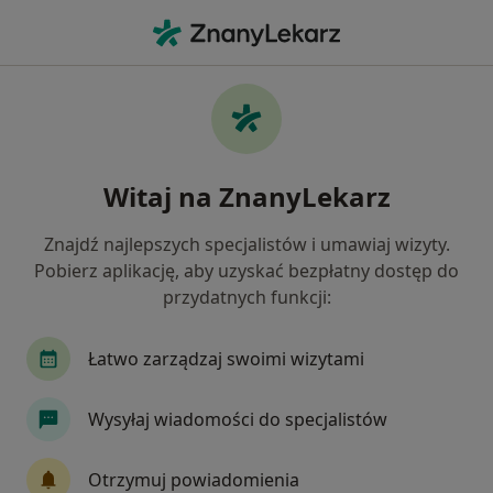
Me
Depresja • Będzin, śląskie
Filtry
• 1
Ubezpieczenie
Map
Depresja specjaliści w Będzinie
Witaj na ZnanyLekarz
Jak działają wyniki wyszukiwania
Znajdź najlepszych specjalistów i umawiaj wizyty.
Pobierz aplikację, aby uzyskać bezpłatny dostęp do
Jakiego specjalisty szukasz?
przydatnych funkcji:
Psycholog
Psychoterapeuta
Psychiatra
Łatwo zarządzaj swoimi wizytami
Wysyłaj wiadomości do specjalistów
Otrzymuj powiadomienia