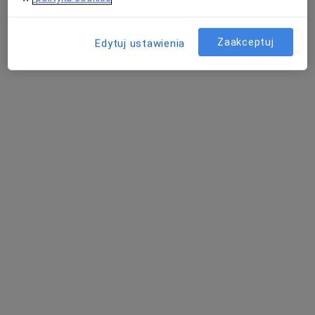
Piłsudskiego 61, Będzin
•
Mapa
Centrum Terapii Psychologicznej i Uzależnień ViMedic
Zaakceptuj
Konsultacja psychoterapeutyczna
180 zł
Edytuj ustawienia
Specjalista nie oferuje umawiania online pod tym adresem.
Poproś o wizytę
mgr Dagmara Ligas
·
Więcej
Psycholog, Seksuolog
19 opinii