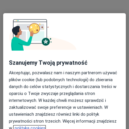
Specjalista nie oferuje umawiania online pod tym adresem.
Poproś o wizytę
Szanujemy Twoją prywatność
Akceptując, pozwalasz nam i naszym partnerom używać
plików cookie (lub podobnych technologii) do zbierania
Bezpieczne płatności
danych do celów statystycznych i dostarczania treści w
mgr Patrycja Gotfryd
oparciu o Twoje zwyczaje przeglądania stron
·
Więcej
Psychoterapeuta
internetowych. W każdej chwili możesz sprawdzić i
8 opinii
zaktualizować swoje preferencje w ustawieniach. W
ustawieniach znajdziesz również linki do polityk
Adres
Online
prywatności stron trzecich. Więcej informacji znajdziesz
w
polityka cookies