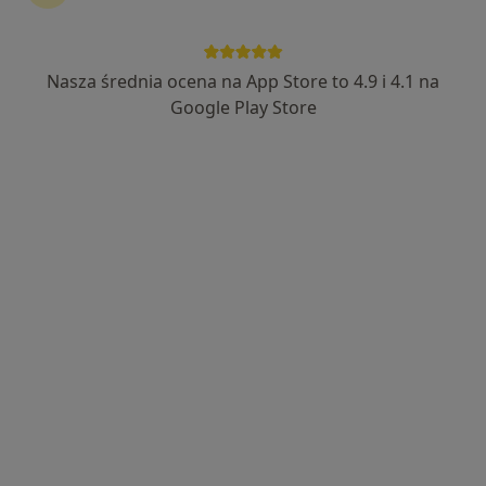
Nasza średnia ocena na App Store to 4.9 i 4.1 na
mgr Jagoda Materek-Kuś
Google Play Store
·
Więcej
Psycholog
18 opinii
Adres
Online
Ignacego Daszyńskiego, Będzin
•
Mapa
Gabinet Psychologiczny To Ważne - Będzin
Bezpłatna konsultacja wstępna - telefoniczna
Darmowa usługa
Specjalista nie oferuje umawiania online pod tym adresem.
Poproś o wizytę