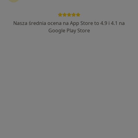
Nasza średnia ocena na App Store to 4.9 i 4.1 na
lek. Tomasz Leks
Google Play Store
·
Więcej
Ginekolog
422 opinie
Adres
Online
Małobądzka 143, Będzin
•
Mapa
LEXMEDICA Centrum Medyczne
Konsultacja ginekologiczna
280 zł
Specjalista nie oferuje umawiania online pod tym adresem.
Poproś o wizytę