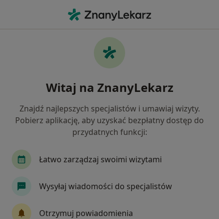
Me
Anemia W Ciąży • Będzin, śląskie
Filtry
• 1
Ubezpieczenie
Map
Anemia w ciąży specjaliści w Będzinie
Witaj na ZnanyLekarz
Jak działają wyniki wyszukiwania
Znajdź najlepszych specjalistów i umawiaj wizyty.
Pobierz aplikację, aby uzyskać bezpłatny dostęp do
Jakiego specjalisty szukasz?
przydatnych funkcji:
Ginekolog
Internista
Pediatra
Diabe
Łatwo zarządzaj swoimi wizytami
Wysyłaj wiadomości do specjalistów
Otrzymuj powiadomienia