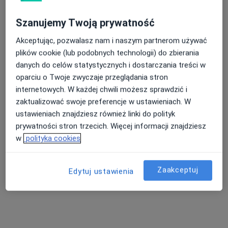
Szanujemy Twoją prywatność
Akceptując, pozwalasz nam i naszym partnerom używać
plików cookie (lub podobnych technologii) do zbierania
danych do celów statystycznych i dostarczania treści w
Bezpieczne płatności
oparciu o Twoje zwyczaje przeglądania stron
lek. Jacek Jackiewicz
internetowych. W każdej chwili możesz sprawdzić i
·
Więcej
Ginekolog
zaktualizować swoje preferencje w ustawieniach. W
67 opinii
ustawieniach znajdziesz również linki do polityk
Modrzejowska 27, Będzin
•
Mapa
prywatności stron trzecich. Więcej informacji znajdziesz
Klinika OdNova
w
polityka cookies
Konsultacja ginekologiczna
300 zł
Specjalista nie oferuje umawiania online pod tym adresem.
Zaakceptuj
Edytuj ustawienia
Poproś o wizytę