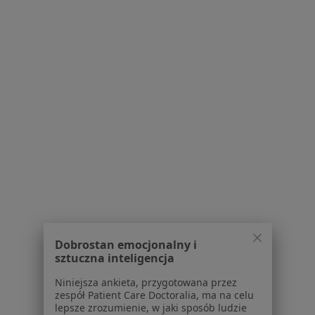
Nadciśnienie tętnicze w Będzinie
Choroby przewlekłe w Będzinie
Choroby układu oddechowego w Będzinie
Cukrzyca w Będzinie
Choroba wieńcowa w Będzinie
Więcej (15)
Więcej w kategorii: Schorzenia w Będzinie
Anemia W Ciąży Specjaliści W Będzinie
Dobrostan emocjonalny i
sztuczna inteligencja
Niniejsza ankieta, przygotowana przez
Serwis
zespół Patient Care Doctoralia, ma na celu
lepsze zrozumienie, w jaki sposób ludzie