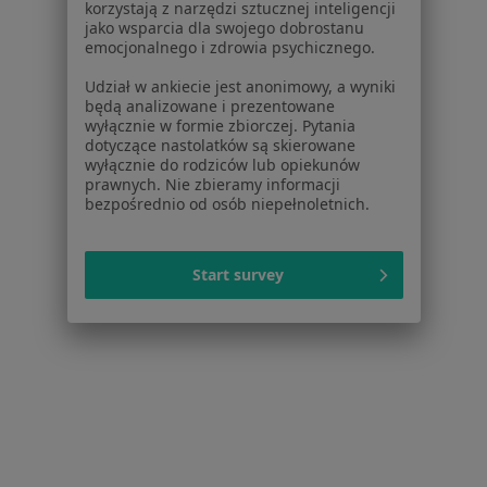
Regulamin
korzystają z narzędzi sztucznej inteligencji
jako wsparcia dla swojego dobrostanu
Polityka prywatności pacjentów
emocjonalnego i zdrowia psychicznego.
Polityka prywatności profesjonalistów
Polityka prywatności dla profesjonalistów, których
Udział w ankiecie jest anonimowy, a wyniki
będą analizowane i prezentowane
dane pozyskaliśmy samodzielnie
wyłącznie w formie zbiorczej. Pytania
Polityka cookies
dotyczące nastolatków są skierowane
Jak działają wyniki wyszukiwania
wyłącznie do rodziców lub opiekunów
prawnych. Nie zbieramy informacji
Dostępność
bezpośrednio od osób niepełnoletnich.
O nas
Praca
Rekrutujemy!
Partnerzy
Start survey
Centrum prasowe
Kontakt
Dla pacjentów
Lekarze
Placówki medyczne
Pytania i odpowiedzi
Usługi i zabiegi