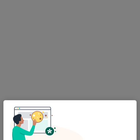
Ewelina Kuźmińska-Łapucha
·
Więcej
Ginekolog
214 opinii
Ignacego Krasickiego 14, Będzin
•
Mapa
INTER-MED BĘDZIN
Konsultacja ginekologiczna
250 zł
Specjalista nie oferuje umawiania online pod tym adresem.
Poproś o wizytę