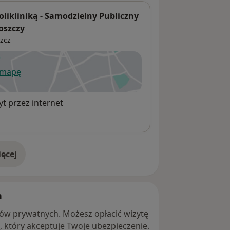
olikliniką - Samodzielny Publiczny
oszczy
zcz
 mapę
wiera się w nowej karcie
t przez internet
ęcej
adresie
h
ntów prywatnych. Możesz opłacić wizytę
ę, który akceptuje Twoje ubezpieczenie.