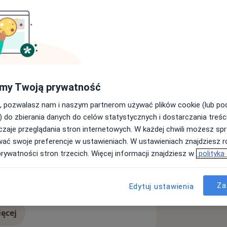
ym w Bydgoszczy w 1997 r., gdzie
liklinice 10WSKzP ). Zajmuję się
gicznych, prowadzeniem ciąży.
my Twoją prywatność
ytologię oraz drobne zabiegi
, pozwalasz nam i naszym partnerom używać plików cookie (lub p
) do zbierania danych do celów statystycznych i dostarczania treśc
zaje przeglądania stron internetowych. W każdej chwili możesz spr
wać swoje preferencje w ustawieniach. W ustawieniach znajdziesz ró
prywatności stron trzecich. Więcej informacji znajdziesz w
polityka
dciśnienie tętnicze w ciąży
Polipy
_more_diseases
Za
Edytuj ustawienia
ęcej
doświadczeniu