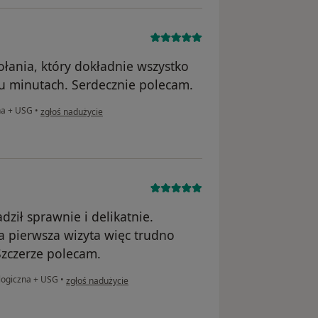
łania, który dokładnie wszystko
iu minutach. Serdecznie polecam.
w opinii użytkownika Anna
na + USG
•
zgłoś nadużycie
ził sprawnie i delikatnie.
a pierwsza wizyta więc trudno
Szczerze polecam.
w opinii użytkownika M.A.
logiczna + USG
•
zgłoś nadużycie