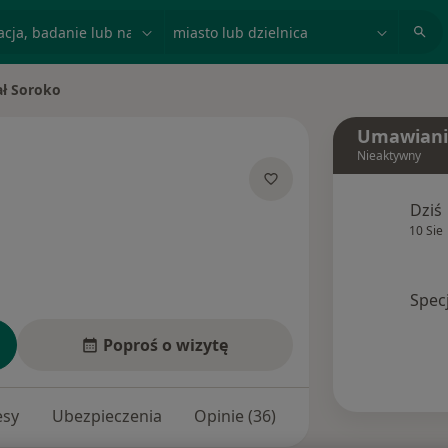
acja, badanie lub nazwisko
miasto lub dzielnica
ał Soroko
asto
Umawiani
Nieaktywny
jalizacjach
Dziś
10 Sie
Spec
Poproś o wizytę
esy
Ubezpieczenia
Opinie (36)