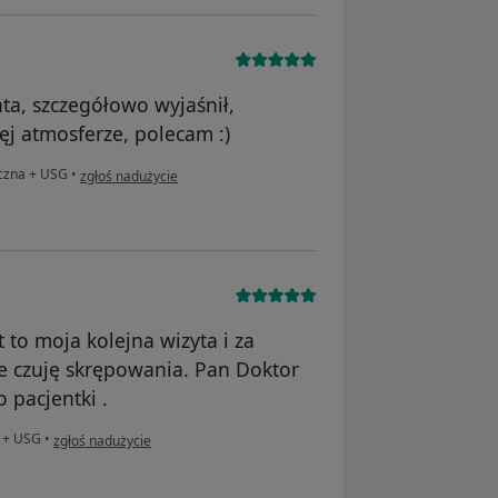
ta, szczegółowo wyjaśnił,
ęj atmosferze, polecam :)
w opinii użytkownika Aga T
iczna + USG
•
zgłoś nadużycie
 to moja kolejna wizyta i za
e czuję skrępowania. Pan Doktor
 pacjentki .
w opinii użytkownika Lena
a + USG
•
zgłoś nadużycie