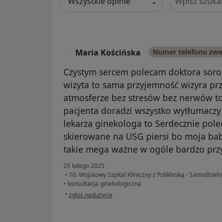
Maria Kościńska
Numer telefonu zw
Czystym sercem polecam doktora soro
wizyta to sama przyjemność wizyra pr
atmosferze bez stresów bez nerwów to
pacjenta doradzi wszystko wytłumaczy
lekarza ginekologa to Serdecznie pole
skierowane na USG piersi bo moja babc
takie mega ważne w ogóle bardzo prz
25 lutego 2025
•
10. Wojskowy Szpital Kliniczny z Polikliniką - Samodzie
•
konsultacja ginekologiczna
w opinii użytkownika Maria Kościńska
•
zgłoś nadużycie