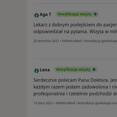
Aga T
Weryfikacja wizyty
A
Lekarz z dobrym podejściem do pacjen
odpowiedział na pytania. Wizyta w mił
28 września 2022
•
AthleticoMed
•
konsultacja ginekolog
Lena
Weryfikacja wizyty
L
Serdecznie polecam Pana Doktora. Jest
każdym razem jestem zadowolona i ni
profesjonalnie i rzetelnie podchodzi do
19 lipca 2022
•
AthleticoMed
•
konsultacja ginekologiczn