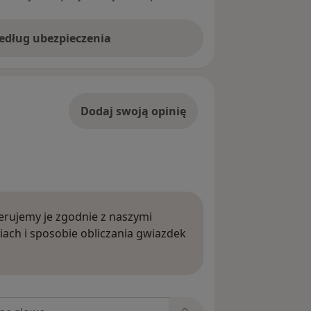
według ubezpieczenia
Dodaj swoją opinię
rujemy je zgodnie z naszymi
iach i sposobie obliczania gwiazdek
ięcej o opiniach
niach