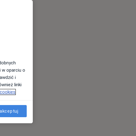
odobnych
i w oparciu o
awdzić i
wnież linki
 cookies
akceptuj