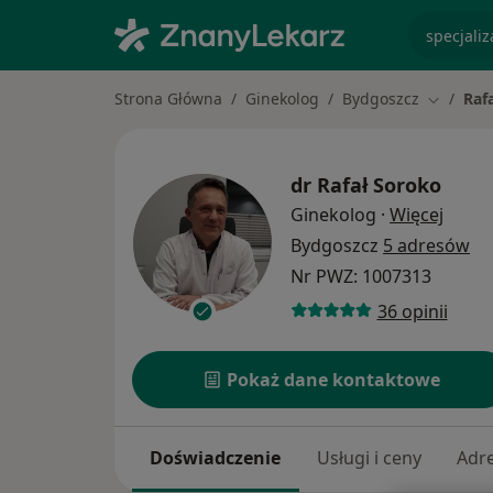
specjaliz
Strona Główna
Ginekolog
Bydgoszcz
Raf
Zmień mi
dr
Rafał Soroko
O spec
Ginekolog
·
Więcej
Bydgoszcz
5 adresów
Nr PWZ: 1007313
36 opinii
Pokaż dane kontaktowe
Doświadczenie
Usługi i ceny
Adr