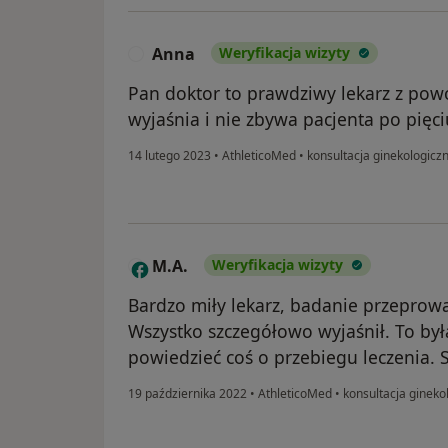
Anna
Weryfikacja wizyty
A
Pan doktor to prawdziwy lekarz z powo
wyjaśnia i nie zbywa pacjenta po pięc
14 lutego 2023
•
AthleticoMed
•
konsultacja ginekologicz
M.A.
Weryfikacja wizyty
M
Bardzo miły lekarz, badanie przeprowad
Wszystko szczegółowo wyjaśnił. To był
powiedzieć coś o przebiegu leczenia. 
19 października 2022
•
AthleticoMed
•
konsultacja gineko