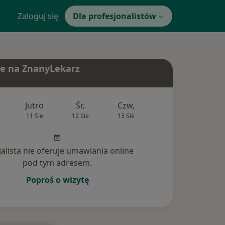
Zaloguj się
Dla profesjonalistów
e na ZnanyLekarz
Jutro
Śr,
Czw,
Pt,
Sob
11 Sie
12 Sie
13 Sie
14 Sie
15 Si
jalista nie oferuje umawiania online
pod tym adresem.
Poproś o wizytę