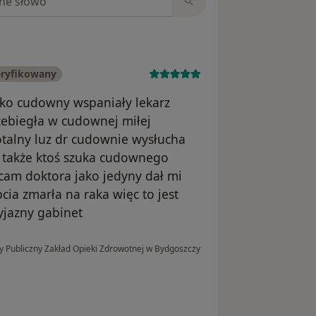
eryfikowany
ko cudowny wspaniały lekarz
zebiegła w cudownej miłej
talny luz dr cudownie wysłucha
 także ktoś szuka cudownego
cam doktora jako jedyny dał mi
ia zmarła na raka więc to jest
yjazny gabinet
lny Publiczny Zakład Opieki Zdrowotnej w Bydgoszczy