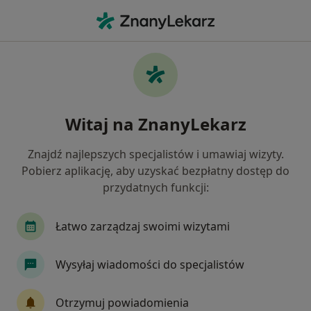
Me
Zapalenie Pochwy • Bydgoszcz, kujawsko-pomorskie
Filtry
• 1
Ubezpieczenie
Map
Zapalenie pochwy specjaliści w Bydgoszczy
Witaj na ZnanyLekarz
Jak działają wyniki wyszukiwania
Znajdź najlepszych specjalistów i umawiaj wizyty.
Pobierz aplikację, aby uzyskać bezpłatny dostęp do
Jakiego specjalisty szukasz?
przydatnych funkcji:
Ginekolog
Dermatolog
Endokrynolog
Łatwo zarządzaj swoimi wizytami
Wysyłaj wiadomości do specjalistów
Otrzymuj powiadomienia