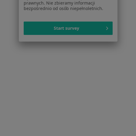
prawnych. Nie zbieramy informacji
Zaburzenia miesiączkowania w Bydgoszczy
bezpośrednio od osób niepełnoletnich.
Bolesne miesiączkowanie w Bydgoszczy
Start survey
Zespół policystycznych jajników (PCOS / PMOS) w
Bydgoszczy
Więcej (15)
Więcej w kategorii: Schorzenia w Bydgoszczy
Strona Główna
Choroby
Zapalenie Pochwy
Zmień miasto
Bydgoszcz
Zmień miasto
Serwis