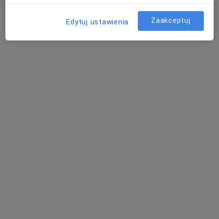
Specjalista nie oferuje umawiania online pod tym adresem.
Zaakceptuj
Edytuj ustawienia
Poproś o wizytę
lek. Grażyna Lemiecha-Nagórska
·
Więcej
Ginekolog
243 opinie
Adres 1
Adres 2
Kujawska 6, Bydgoszcz
•
Mapa