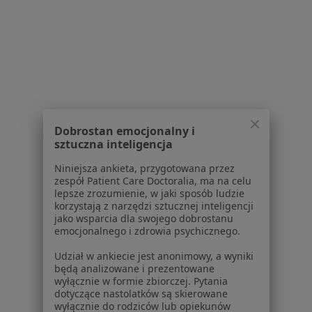
Poproś o wizytę
1
2
3
4
Powiązane wyszukiwania
W pobliżu Bydgoszczy
Dobrostan emocjonalny i
sztuczna inteligencja
Zapalenie pochwy w Toruniu
Niniejsza ankieta, przygotowana przez
Zapalenie pochwy w Inowrocławiu
zespół Patient Care Doctoralia, ma na celu
lepsze zrozumienie, w jaki sposób ludzie
Zapalenie pochwy w Osielsku
korzystają z narzędzi sztucznej inteligencji
jako wsparcia dla swojego dobrostanu
Zapalenie pochwy w Grudziądzu
emocjonalnego i zdrowia psychicznego.
Schorzenia w Bydgoszczy
Udział w ankiecie jest anonimowy, a wyniki
będą analizowane i prezentowane
Choroby ginekologiczne w Bydgoszczy
wyłącznie w formie zbiorczej. Pytania
dotyczące nastolatków są skierowane
Menopauza w Bydgoszczy
wyłącznie do rodziców lub opiekunów