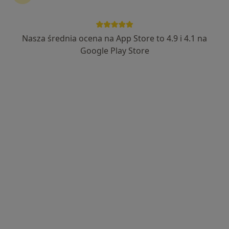
Nasza średnia ocena na App Store to 4.9 i 4.1 na
lek. Anna Łukaszewicz-Zwolińska
Google Play Store
·
Więcej
Ginekolog, Ultrasonografista, Ginekolog dziecięcy
113 opinii
Adres 1
Adres 2
Józefa Sułkowskiego 15, Bydgoszcz
•
Mapa
Centrum Medyczne PESMED
Konsultacja ginekologiczna
300 zł
Specjalista nie oferuje umawiania online pod tym adresem.
Poproś o wizytę