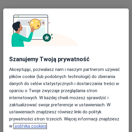
Szanujemy Twoją prywatność
lek. Agnieszka Gąsiorek- Kwiatkowska
W trakcie specjalizacji (Ginekolog), Lekarz wykonujący zabiegi
Akceptując, pozwalasz nam i naszym partnerom używać
·
Więcej
medycyny estetycznej
plików cookie (lub podobnych technologii) do zbierania
580 opinii
danych do celów statystycznych i dostarczania treści w
oparciu o Twoje zwyczaje przeglądania stron
Adres 1
Adres 2
internetowych. W każdej chwili możesz sprawdzić i
zaktualizować swoje preferencje w ustawieniach. W
Fordońska 144, Bydgoszcz
•
Mapa
ustawieniach znajdziesz również linki do polityk
AthleticoMed
prywatności stron trzecich. Więcej informacji znajdziesz
w
polityka cookies
Konsultacja ginekologiczna
250 zł