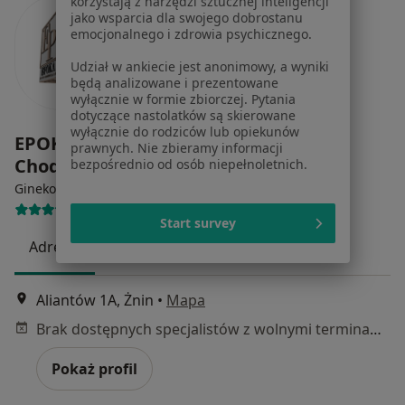
korzystają z narzędzi sztucznej inteligencji
jako wsparcia dla swojego dobrostanu
emocjonalnego i zdrowia psychicznego.
Udział w ankiecie jest anonimowy, a wyniki
będą analizowane i prezentowane
wyłącznie w formie zbiorczej. Pytania
dotyczące nastolatków są skierowane
wyłącznie do rodziców lub opiekunów
EPOKA NZOZ Piotr Chodkiewicz Piotr
prawnych. Nie zbieramy informacji
Chodkiewicz sp. z o.o.
bezpośrednio od osób niepełnoletnich.
·
Więcej
Ginekologia, Stomatologia, Psychologia
137 opinii
Start survey
Adres 1
Adres 2
Aliantów 1A, Żnin
•
Mapa
Brak dostępnych specjalistów z wolnymi terminami w tym centrum medycznym.
Pokaż profil