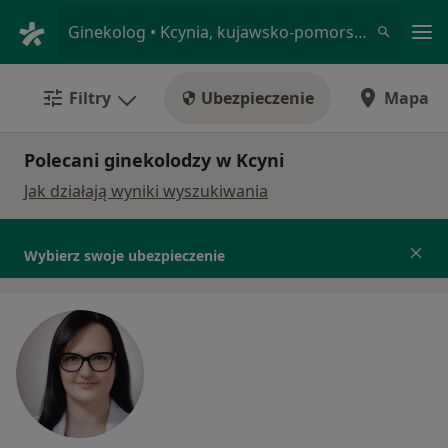
Me
Ginekolog • Kcynia, kujawsko-pomorskie
Filtry
Ubezpieczenie
Mapa
Polecani ginekolodzy w Kcyni
Jak działają wyniki wyszukiwania
Wybierz swoje ubezpieczenie