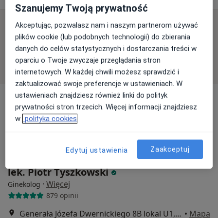
Szanujemy Twoją prywatność
Akceptując, pozwalasz nam i naszym partnerom używać
Dostępni specjaliści
plików cookie (lub podobnych technologii) do zbierania
Specjaliści znajdują się poza Kcynia, kujawsko-
danych do celów statystycznych i dostarczania treści w
pomorskie, w obszarach bliskich Twojemu
oparciu o Twoje zwyczaje przeglądania stron
wyszukiwaniu.
internetowych. W każdej chwili możesz sprawdzić i
zaktualizować swoje preferencje w ustawieniach. W
ustawieniach znajdziesz również linki do polityk
prywatności stron trzecich. Więcej informacji znajdziesz
w
polityka cookies
Zaakceptuj
Edytuj ustawienia
lek. Piotr Tyszkowski
·
Więcej
Ginekolog
879 opinii
Generała Józefa Dwernickiego 8B lokal U1, Bydgoszcz
•
Mapa