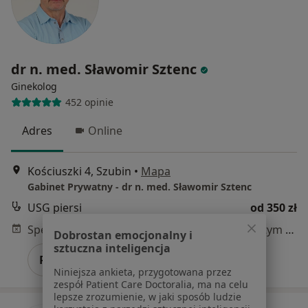
dr n. med. Sławomir Sztenc
Ginekolog
452 opinie
Adres
Online
Kościuszki 4, Szubin
•
Mapa
Gabinet Prywatny - dr n. med. Sławomir Sztenc
USG piersi
od 350 zł
Specjalista nie oferuje umawiania online pod tym adresem.
Dobrostan emocjonalny i
sztuczna inteligencja
Poproś o wizytę
Niniejsza ankieta, przygotowana przez
zespół Patient Care Doctoralia, ma na celu
lepsze zrozumienie, w jaki sposób ludzie