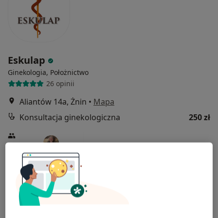
Eskulap
Ginekologia, Położnictwo
26 opinii
Aliantów 14a, Żnin
•
Mapa
Konsultacja ginekologiczna
250 zł
lek. Jacek Porada
ginekolog
Brak dostępnych specjalistów z wolnymi terminami w tym centrum medycznym.
Pokaż profil