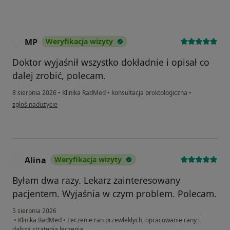
MP
Weryfikacja wizyty
M
Doktor wyjaśnił wszystko dokładnie i opisał co
dalej zrobić, polecam.
8 sierpnia 2026
•
Klinika RadMed
•
konsultacja proktologiczna
•
w opinii użytkownika MP
zgłoś nadużycie
Alina
Weryfikacja wizyty
A
Byłam dwa razy. Lekarz zainteresowany
pacjentem. Wyjaśnia w czym problem. Polecam.
5 sierpnia 2026
•
Klinika RadMed
•
Leczenie ran przewlekłych, opracowanie rany i
dalsza strategia leczenia