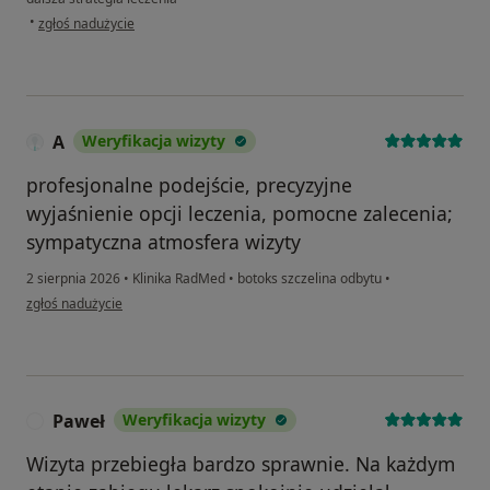
w opinii użytkownika Alina
•
zgłoś nadużycie
A
Weryfikacja wizyty
profesjonalne podejście, precyzyjne
wyjaśnienie opcji leczenia, pomocne zalecenia;
sympatyczna atmosfera wizyty
2 sierpnia 2026
•
Klinika RadMed
•
botoks szczelina odbytu
•
w opinii użytkownika A
zgłoś nadużycie
Paweł
Weryfikacja wizyty
P
Wizyta przebiegła bardzo sprawnie. Na każdym