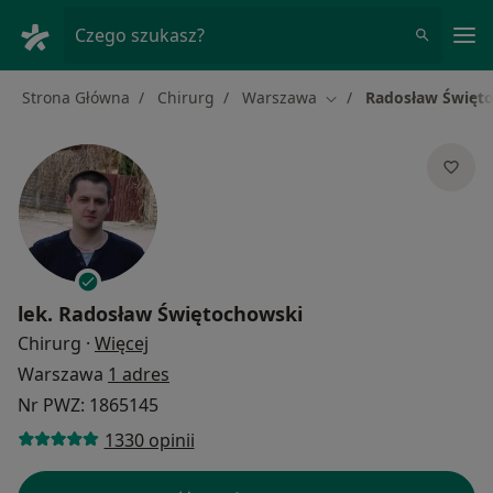
Me
Czego szukasz?
Strona Główna
Chirurg
Warszawa
Radosław Święt
Zmień miasto
lek.
Radosław Świętochowski
O specjalizacjach
Chirurg
·
Więcej
Warszawa
1 adres
Nr PWZ: 1865145
1330 opinii