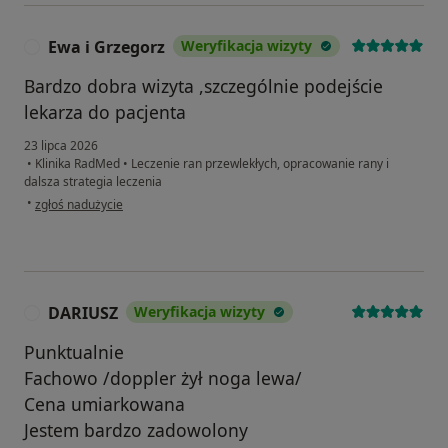
Ewa i Grzegorz
Weryfikacja wizyty
E
Bardzo dobra wizyta ,szczególnie podejście
lekarza do pacjenta
23 lipca 2026
•
Klinika RadMed
•
Leczenie ran przewlekłych, opracowanie rany i
dalsza strategia leczenia
w opinii użytkownika Ewa i Grzegorz
•
zgłoś nadużycie
DARIUSZ
Weryfikacja wizyty
D
Punktualnie
Fachowo /doppler żył noga lewa/
Cena umiarkowana
Jestem bardzo zadowolony