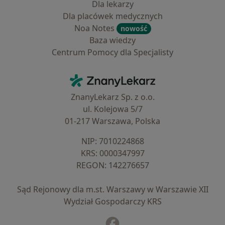
Dla lekarzy
Dla placówek medycznych
Noa Notes
nowość
Baza wiedzy
Centrum Pomocy dla Specjalisty
Kontakt
ZnanyLekarz - Strona główna
ZnanyLekarz Sp. z o.o.
ul. Kolejowa 5/7
01-217 Warszawa, Polska
NIP: ⁠7010224868
KRS: ⁠0000347997
REGON: ⁠142276657
Sąd Rejonowy dla m.st. Warszawy w Warszawie XII
Wydział Gospodarczy KRS
Facebook
otwiera się w nowej karcie