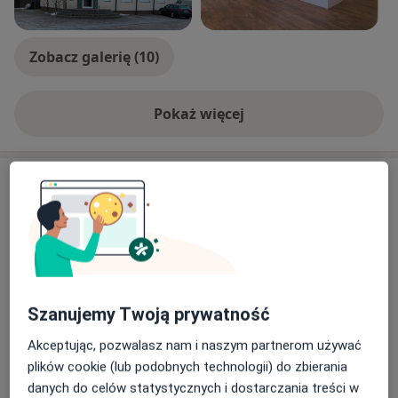
Zobacz galerię (10)
Pokaż więcej
o doświadczeniu
Usługi i ceny
Konsultacja chirurgiczna
Umów wizytę
350 zł
Szczegóły
USG Doppler tętnic szyjnych
Umów wizytę
Szanujemy Twoją prywatność
Od 400 zł
Szczegóły
Akceptując, pozwalasz nam i naszym partnerom używać
plików cookie (lub podobnych technologii) do zbierania
USG układu moczowego
Umów wizytę
danych do celów statystycznych i dostarczania treści w
300 zł
Szczegóły