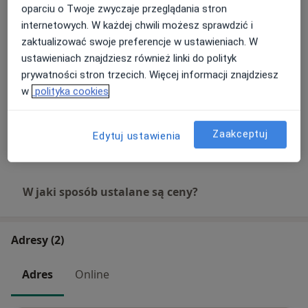
oparciu o Twoje zwyczaje przeglądania stron
internetowych. W każdej chwili możesz sprawdzić i
USG tarczycy
zaktualizować swoje preferencje w ustawieniach. W
Umów wizytę
300 zł
Szczegóły
ustawieniach znajdziesz również linki do polityk
prywatności stron trzecich. Więcej informacji znajdziesz
w
polityka cookies
USG jąder
Umów wizytę
300 zł
Szczegóły
Zaakceptuj
Edytuj ustawienia
+ 72 usługi
W jaki sposób ustalane są ceny?
Adresy (2)
Adres
Online