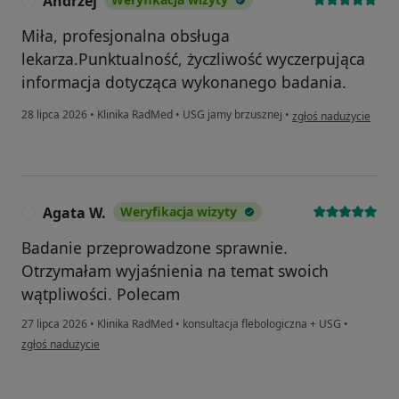
Andrzej
A
Miła, profesjonalna obsługa
lekarza.Punktualność, życzliwość wyczerpująca
informacja dotycząca wykonanego badania.
w opinii użytkownika 
28 lipca 2026
•
Klinika RadMed
•
USG jamy brzusznej
•
zgłoś nadużycie
Agata W.
Weryfikacja wizyty
A
Badanie przeprowadzone sprawnie.
Otrzymałam wyjaśnienia na temat swoich
wątpliwości. Polecam
27 lipca 2026
•
Klinika RadMed
•
konsultacja flebologiczna + USG
•
w opinii użytkownika Agata W.
zgłoś nadużycie