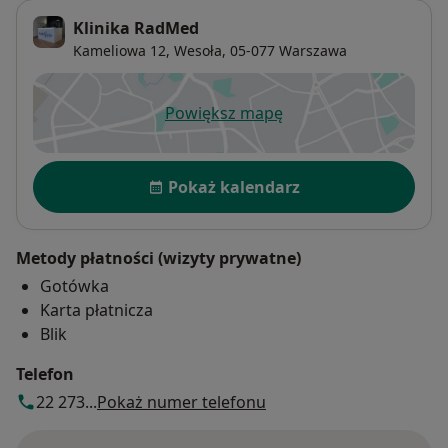
Klinika RadMed
Kameliowa 12,
Wesoła
, 05-077
Warszawa
Powiększ mapę
otwiera się w nowej karcie
Dostępność
Pokaż kalendarz
Metody płatności (wizyty prywatne)
Gotówka
Karta płatnicza
Blik
Telefon
22 273...
Pokaż numer telefonu