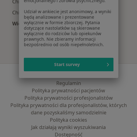
emocjonalnego i zdrowia psychicznego.
Chirurdzy z Signal Iduna w Warszawie
Udział w ankiecie jest anonimowy, a wyniki
Chirurdzy z Compensa w Warszawie
będą analizowane i prezentowane
wyłącznie w formie zbiorczej. Pytania
Więcej (12)
dotyczące nastolatków są skierowane
Więcej w kategorii: Najpopularniejsze ubezpi
wyłącznie do rodziców lub opiekunów
prawnych. Nie zbieramy informacji
bezpośrednio od osób niepełnoletnich.
Start survey
Serwis
Regulamin
Polityka prywatności pacjentów
Polityka prywatności profesjonalistów
Polityka prywatności dla profesjonalistów, których
dane pozyskaliśmy samodzielnie
Polityka cookies
Jak działają wyniki wyszukiwania
Dostępność