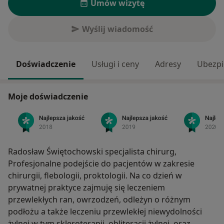
Umów wizytę
Wyślij wiadomość
Doświadczenie
Usługi i ceny
Adresy
Ubezpi
Moje doświadczenie
Radosław Świętochowski specjalista chirurg,
Profesjonalne podejście do pacjentów w zakresie
chirurgii, flebologii, proktologii. Na co dzień w
prywatnej praktyce zajmuję się leczeniem
przewlekłych ran, owrzodzeń, odleżyn o różnym
podłożu a także leczeniu przewlekłej niewydolności
żylnej w tym skleroterapii, obliteracji żylnej, oraz