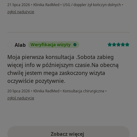
21 lipca 2026
•
Klinika RadMed
•
USG / doppler żył kończyn dolnych
•
w opinii użytkownika DARIUSZ
zgłoś nadużycie
Alab
Weryfikacja wizyty
A
Moja pierwsza konsultacja .Sobota zabieg
więcej info w późniejszym czasie.Na obecną
chwilę jestem mega zaskoczony wizyta
oczywiście pozytywnie.
20 lipca 2026
•
Klinika RadMed
•
Konsultacja chirurgiczna
•
w opinii użytkownika Alab
zgłoś nadużycie
Zobacz więcej