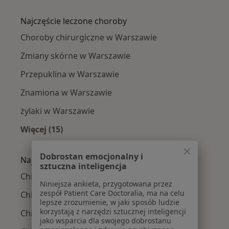
Więcej w kategorii: Chirurdzy w pobliżu
Najczęście leczone choroby
Choroby chirurgiczne w Warszawie
Zmiany skórne w Warszawie
Przepuklina w Warszawie
Znamiona w Warszawie
żylaki w Warszawie
Więcej (15)
Więcej w kategorii: Najczęście leczone chorob
Dobrostan emocjonalny i
Najpopularniejsze ubezpieczenia
sztuczna inteligencja
Chirurdzy z Medicover w Warszawie
Niniejsza ankieta, przygotowana przez
zespół Patient Care Doctoralia, ma na celu
Chirurdzy z Allianz w Warszawie
lepsze zrozumienie, w jaki sposób ludzie
korzystają z narzędzi sztucznej inteligencji
Chirurdzy z INTER Polska w Warszawie
jako wsparcia dla swojego dobrostanu