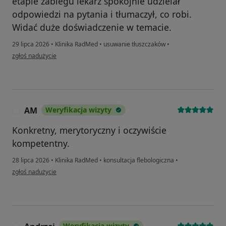
etapie zabiegu lekarz spokojnie udzielał
odpowiedzi na pytania i tłumaczył, co robi.
Widać duże doświadczenie w temacie.
29 lipca 2026
•
Klinika RadMed
•
usuwanie tłuszczaków
•
w opinii użytkownika Paweł
zgłoś nadużycie
AM
Weryfikacja wizyty
A
Konkretny, merytoryczny i oczywiście
kompetentny.
28 lipca 2026
•
Klinika RadMed
•
konsultacja flebologiczna
•
w opinii użytkownika AM
zgłoś nadużycie
Weryfikacja wizyty