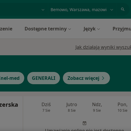
acja, badanie lub nazwisko
miasto lub dzielnica
zenie
Dostępne terminy
Język
Przyjmu
Jak działają wyniki wysz
Enel-med
GENERALI
Zobacz więcej
zerska
Dziś
Jutro
Ndz,
Pon,
7 Sie
8 Sie
9 Sie
10 Sie
Umawianie online nie jest dostępne