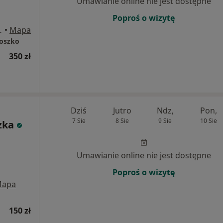
Umawianie online nie jest dostępne
Poproś o wizytę
yniowa, Warszawa
•
Mapa
łoszko
350 zł
Dziś
Jutro
Ndz,
Pon,
7 Sie
8 Sie
9 Sie
10 Sie
zka
Umawianie online nie jest dostępne
Poproś o wizytę
apa
150 zł