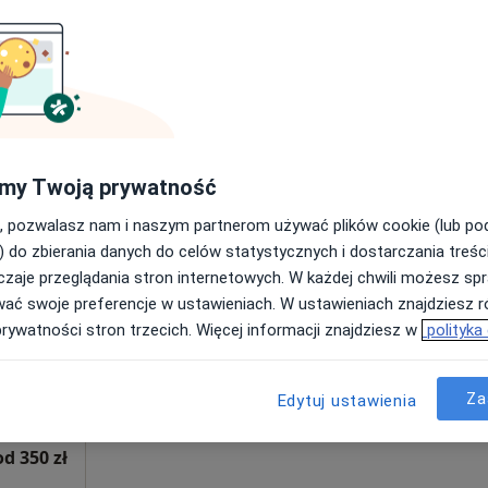
Poproś o wizytę
250 zł
my Twoją prywatność
, pozwalasz nam i naszym partnerom używać plików cookie (lub p
j
Dziś
Jutro
Ndz,
Pon,
) do zbierania danych do celów statystycznych i dostarczania treśc
7 Sie
8 Sie
9 Sie
10 Sie
zaje przeglądania stron internetowych. W każdej chwili możesz spr
wać swoje preferencje w ustawieniach. W ustawieniach znajdziesz ró
prywatności stron trzecich. Więcej informacji znajdziesz w
polityka
Umawianie online nie jest dostępne
Poproś o wizytę
Za
Edytuj ustawienia
od 350 zł