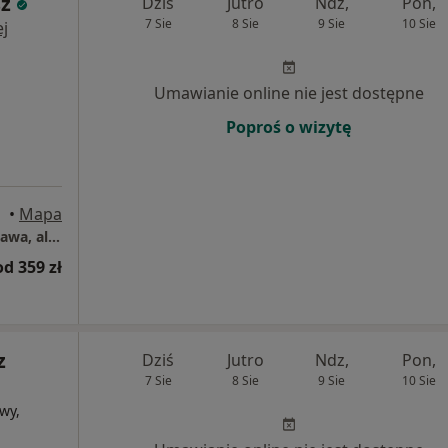
sz
Dziś
Jutro
Ndz,
Pon,
7 Sie
8 Sie
9 Sie
10 Sie
j
Umawianie online nie jest dostępne
Poproś o wizytę
•
Mapa
Centrum Medyczne Grupa LUX MED – Warszawa, al. Stanów Zjednoczonych 72
od 359 zł
z
Dziś
Jutro
Ndz,
Pon,
7 Sie
8 Sie
9 Sie
10 Sie
wy,