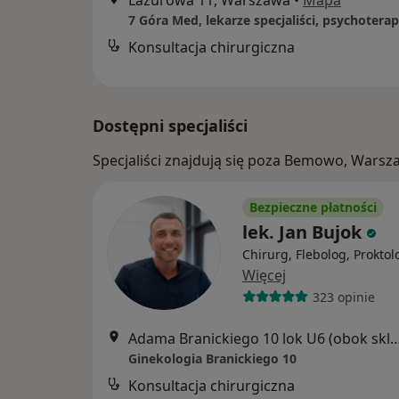
Lazurowa 11, Warszawa
•
Mapa
Konsultacja chirurgiczna
Dostępni specjaliści
Specjaliści znajdują się poza Bemowo, Wars
Bezpieczne płatności
lek. Jan Bujok
Chirurg, Flebolog, Proktol
Więcej
323 opinie
Adama Branickiego 10 lok U6 (obok sklepu rowero
Ginekologia Branickiego 10
Konsultacja chirurgiczna