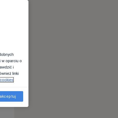
odobnych
Wt,
Śr,
Czw,
i w oparciu o
11 Sie
12 Sie
13 Sie
awdzić i
wnież linki
 cookies
akceptuj