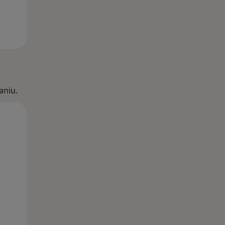
aniu.
Wt,
Śr,
Czw,
11 Sie
12 Sie
13 Sie