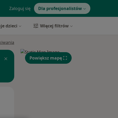
Zaloguj się
Dla profesjonalistów
je dzieci
Więcej filtrów
ukiwania
Powiększ mapę
Wt,
Śr,
Czw,
11 Sie
12 Sie
13 Sie