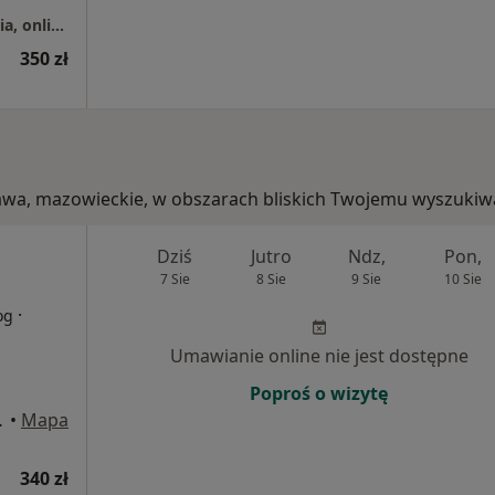
7 Góra Med, lekarze specjaliści, psychoterapia, online
350 zł
zawa, mazowieckie, w obszarach bliskich Twojemu wyszukiw
Dziś
Jutro
Ndz,
Pon,
7 Sie
8 Sie
9 Sie
10 Sie
·
og
Umawianie online nie jest dostępne
Poproś o wizytę
wego), Warszawa
•
Mapa
340 zł