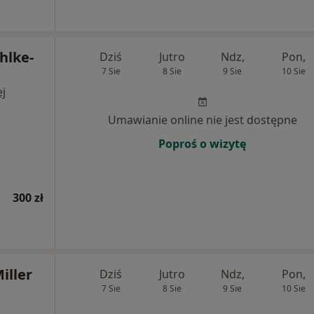
hlke-
Dziś
Jutro
Ndz,
Pon,
7 Sie
8 Sie
9 Sie
10 Sie
j
Umawianie online nie jest dostępne
Poproś o wizytę
300 zł
iller
Dziś
Jutro
Ndz,
Pon,
7 Sie
8 Sie
9 Sie
10 Sie