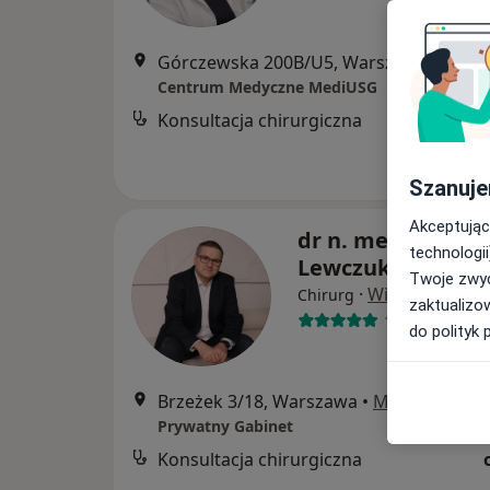
Górczewska 200B/U5, Warszawa
•
Mapa
Centrum Medyczne MediUSG
Konsultacja chirurgiczna
Szanuje
Akceptując
dr n. med. Andrze
technologii
Lewczuk
Twoje zwyc
·
Więcej
Chirurg
zaktualizo
147 opinii
do polityk 
Brzeżek 3/18, Warszawa
•
Mapa
Prywatny Gabinet
Konsultacja chirurgiczna