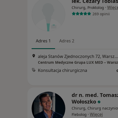
lek. Cezary Tobia
·
Więce
Chirurg, Proktolog
269 opinii
Adres 1
Adres 2
aleja Stanów Zjednoczonych 72, Warszawa
Konsultacja chirurgiczna
dr n. med. Tomas
Wołoszko
Chirurg, Chirurg naczynio
·
Więcej
Flebolog