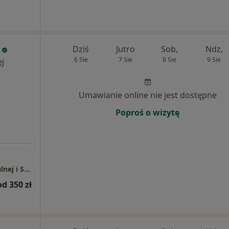
Dziś
Jutro
Sob,
Ndz,
6 Sie
7 Sie
8 Sie
9 Sie
j
Umawianie online nie jest dostępne
Poproś o wizytę
UNA MEDICA Centrum Medycyny Funkcjonalnej i Stylu Życia
od 350 zł