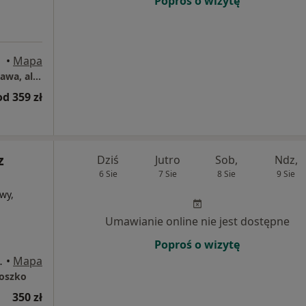
Poproś o wizytę
•
Mapa
Centrum Medyczne Grupa LUX MED – Warszawa, al. Stanów Zjednoczonych 72
od 359 zł
z
Dziś
Jutro
Sob,
Ndz,
6 Sie
7 Sie
8 Sie
9 Sie
wy,
Umawianie online nie jest dostępne
Poproś o wizytę
yniowa, Warszawa
•
Mapa
łoszko
350 zł