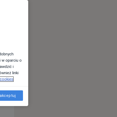
odobnych
Pon,
Wt,
Śr,
i w oparciu o
10 Sie
11 Sie
12 Sie
awdzić i
wnież linki
 cookies
akceptuj