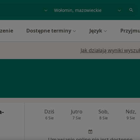
acja, badanie lub nazwisko
miasto lub dzielnica
zenie
Dostępne terminy
Język
Przyjmu
Jak działają wyniki wysz
a-
Dziś
Jutro
Sob,
Ndz,
6 Sie
7 Sie
8 Sie
9 Sie
Umawianie online nie jest dostępne