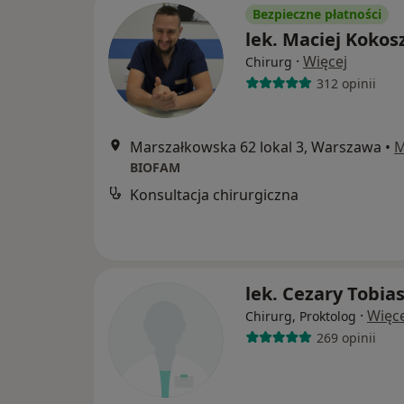
Bezpieczne płatności
lek. Maciej Kokos
·
Więcej
Chirurg
312 opinii
Marszałkowska 62 lokal 3, Warszawa
•
M
BIOFAM
Konsultacja chirurgiczna
lek. Cezary Tobia
·
Więce
Chirurg, Proktolog
269 opinii