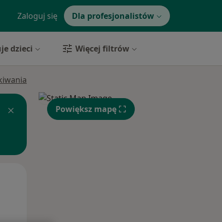
Zaloguj się
Dla profesjonalistów
je dzieci
Więcej filtrów
ukiwania
Powiększ mapę
Pon,
Wt,
Śr,
10 Sie
11 Sie
12 Sie