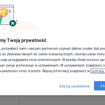
Poproś o wizytę
od 380 zł
my Twoją prywatność
, pozwalasz nam i naszym partnerom używać plików cookie (lub p
Dziś
Jutro
Sob,
Ndz,
) do zbierania danych do celów statystycznych i dostarczania treśc
6 Sie
7 Sie
8 Sie
9 Sie
zaje przeglądania stron internetowych. W każdej chwili możesz spr
j
wać swoje preferencje w ustawieniach. W ustawieniach znajdziesz ró
prywatności stron trzecich. Więcej informacji znajdziesz w
polityka
Brak kalendarza w Twojej lokalizacji.
Pokaż adresy z kalendarzem
Za
Edytuj ustawienia