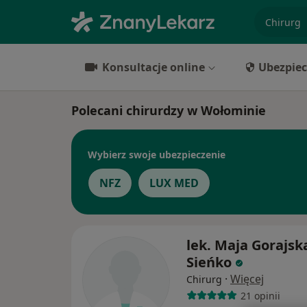
specjaliz
Konsultacje online
Ubezpiec
Polecani chirurdzy w Wołominie
Wybierz swoje ubezpieczenie
NFZ
LUX MED
lek. Maja Gorajsk
Sieńko
·
Więcej
Chirurg
21 opinii