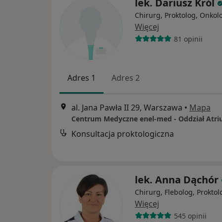
lek. Dariusz Król
Chirurg, Proktolog, Onkol
Więcej
81 opinii
Adres 1
Adres 2
al. Jana Pawła II 29, Warszawa
•
Mapa
Centrum Medyczne enel-med - Oddział Atri
Konsultacja proktologiczna
lek. Anna Dąchór
Chirurg, Flebolog, Proktol
Więcej
545 opinii