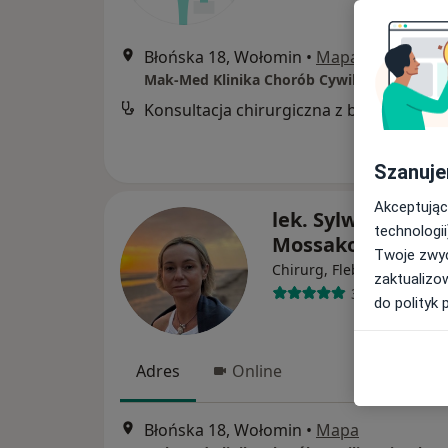
Błońska 18, Wołomin
•
Mapa
Mak-Med Klinika Chorób Cywilizacyjnych
Konsultacja chirurgiczna z badaniem USG jamy brzusznej
Szanuje
Akceptując
lek. Sylwia
technologii
Mossakowska
Twoje zwyc
·
Więce
Chirurg, Flebolog
zaktualizo
328 opinii
do polityk 
Adres
Online
Błońska 18, Wołomin
•
Mapa