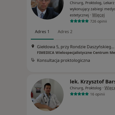
Chirurg, Proktolog, Lekarz
wykonujący zabiegi medy
·
Więcej
estetycznej
726 opinii
Adres 1
Adres 2
Giełdowa 5, przy Rondzie Daszyńskiego (Budynek LIXA D), Warszawa
FIMEDICA Wielospecjalistyczne Centrum M
Konsultacja proktologiczna
lek. Krzysztof Bar
·
Więce
Chirurg, Proktolog
16 opinii