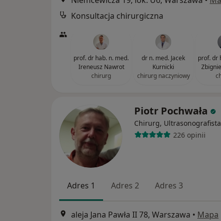
Niemcewicza 19, lok. U6, Warszawa
•
Ma
Konsultacja chirurgiczna
prof. dr hab. n. med.
dr n. med. Jacek
prof. dr
Ireneusz Nawrot
Kurnicki
Zbigni
chirurg
chirurg naczyniowy
c
Piotr Pochwała
Chirurg, Ultrasonografista
226 opinii
Adres 1
Adres 2
Adres 3
aleja Jana Pawła II 78, Warszawa
•
Mapa