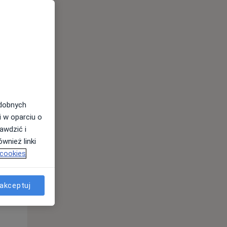
odobnych
Śr,
Czw,
Pt,
i w oparciu o
12 Sie
13 Sie
14 Sie
awdzić i
wnież linki
 cookies
akceptuj