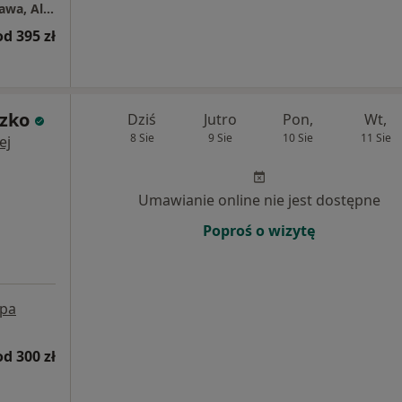
Centrum Medyczne Grupa LUX MED - Warszawa, Al. Jana Pawła II 78
od 395 zł
czko
Dziś
Jutro
Pon,
Wt,
8 Sie
9 Sie
10 Sie
11 Sie
ej
Umawianie online nie jest dostępne
Poproś o wizytę
pa
od 300 zł