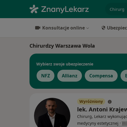
specjaliz
Konsultacje online
Ubezpiec
Chirurdzy Warszawa Wola
Wybierz swoje ubezpieczenie
NFZ
Allianz
Compensa
Wyróżniony
lek. Antoni Kraje
Chirurg, Lekarz wykonując
·
Wi
medycyny estetycznej