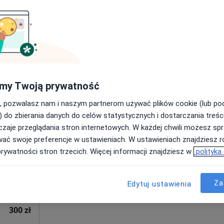
Poproś o wizytę
350 zł
my Twoją prywatność
, pozwalasz nam i naszym partnerom używać plików cookie (lub p
Dziś
Jutro
Pon,
Wt,
) do zbierania danych do celów statystycznych i dostarczania treśc
8 Sie
9 Sie
10 Sie
11 Sie
ak
zaje przeglądania stron internetowych. W każdej chwili możesz spr
wać swoje preferencje w ustawieniach. W ustawieniach znajdziesz ró
prywatności stron trzecich. Więcej informacji znajdziesz w
polityka
Umawianie online nie jest dostępne
Poproś o wizytę
Za
Edytuj ustawienia
300 zł