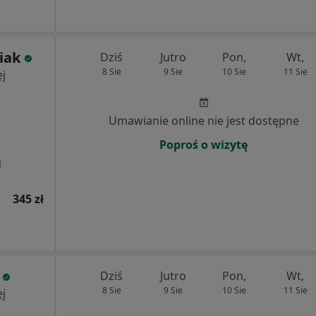
iak
Dziś
Jutro
Pon,
Wt,
8 Sie
9 Sie
10 Sie
11 Sie
j
Umawianie online nie jest dostępne
Poproś o wizytę
a
345 zł
Dziś
Jutro
Pon,
Wt,
8 Sie
9 Sie
10 Sie
11 Sie
j