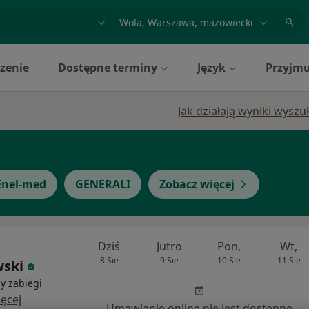
acja, badanie lub nazwisko
miasto lub dzielnica
zenie
Dostępne terminy
Język
Przyjmu
Jak działają wyniki wysz
Enel-med
GENERALI
Zobacz więcej
Dziś
Jutro
Pon,
Wt,
8 Sie
9 Sie
10 Sie
11 Sie
wski
y zabiegi
ęcej
Umawianie online nie jest dostępne