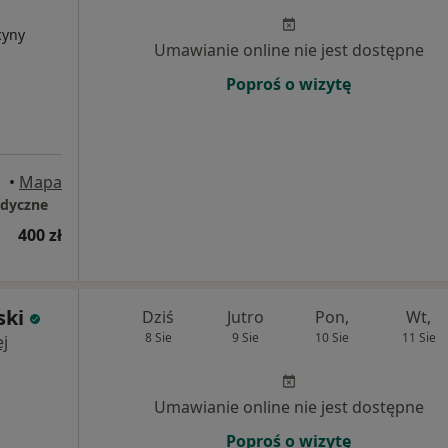
cyny
Umawianie online nie jest dostępne
Poproś o wizytę
•
Mapa
edyczne
400 zł
ski
Dziś
Jutro
Pon,
Wt,
8 Sie
9 Sie
10 Sie
11 Sie
j
Umawianie online nie jest dostępne
Poproś o wizytę