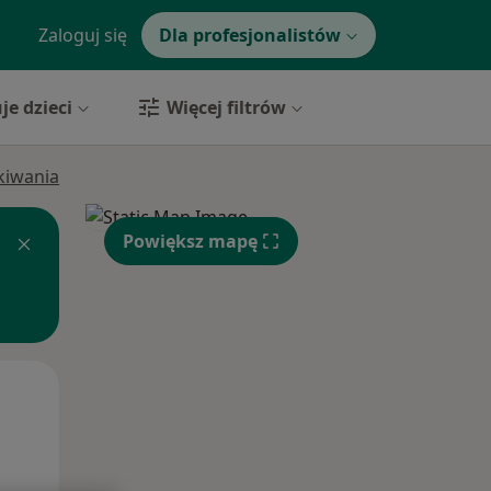
Zaloguj się
Dla profesjonalistów
je dzieci
Więcej filtrów
ukiwania
Powiększ mapę
Śr,
Czw,
Pt,
12 Sie
13 Sie
14 Sie