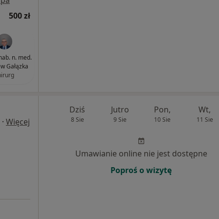
pa
500 zł
 hab. n. med.
ew Gałązka
hirurg
Dziś
Jutro
Pon,
Wt,
8 Sie
9 Sie
10 Sie
11 Sie
·
Więcej
Umawianie online nie jest dostępne
Poproś o wizytę