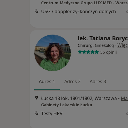
USG / doppler żył kończyn dolnych
lek. Tatiana Bory
·
Więc
Chirurg, Ginekolog
56 opinii
Adres 1
Adres 2
Adres 3
Łucka 18 lok. 1801/1802, Warszawa
•
Ma
Gabinety Lekarskie Łucka
Testy HPV