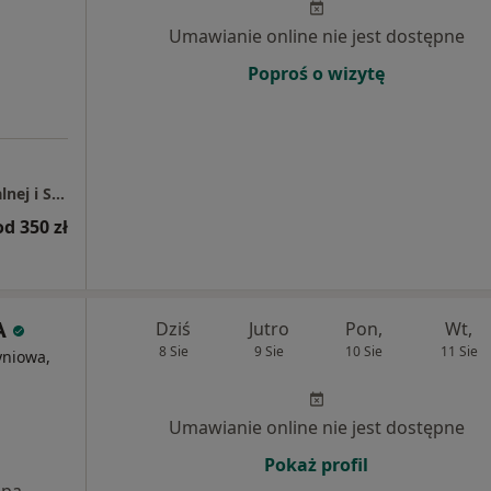
Umawianie online nie jest dostępne
Poproś o wizytę
UNA MEDICA Centrum Medycyny Funkcjonalnej i Stylu Życia
od 350 zł
A
Dziś
Jutro
Pon,
Wt,
8 Sie
9 Sie
10 Sie
11 Sie
yniowa,
Umawianie online nie jest dostępne
Pokaż profil