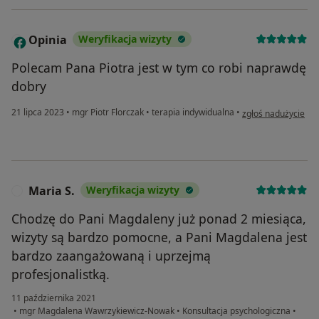
Opinia
Weryfikacja wizyty
O
Polecam Pana Piotra jest w tym co robi naprawdę
dobry
w opinii użytkownik
21 lipca 2023
•
mgr Piotr Florczak
•
terapia indywidualna
•
zgłoś nadużycie
Maria S.
Weryfikacja wizyty
M
Chodzę do Pani Magdaleny już ponad 2 miesiąca,
wizyty są bardzo pomocne, a Pani Magdalena jest
bardzo zaangażowaną i uprzejmą
profesjonalistką.
11 października 2021
•
mgr Magdalena Wawrzykiewicz-Nowak
•
Konsultacja psychologiczna
•