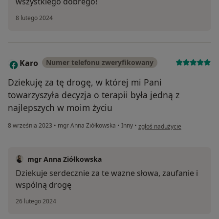
wszystkiego dobrego!
8 lutego 2024
Karo
Numer telefonu zweryfikowany
K
Dziekuję za tę drogę, w której mi Pani
towarzyszyła decyzja o terapii była jedną z
najlepszych w moim życiu
w opinii użytkownika Karo
8 września 2023
•
mgr Anna Ziółkowska
•
Inny
•
zgłoś nadużycie
mgr Anna Ziółkowska
Dziekuje serdecznie za te wazne słowa, zaufanie i
wspólną drogę
26 lutego 2024