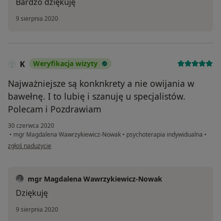
Bardzo dziękuję
9 sierpnia 2020
K
Weryfikacja wizyty
Najważniejsze są konknkrety a nie owijania w
bawełnę. I to lubię i szanuję u specjalistów.
Polecam i Pozdrawiam
30 czerwca 2020
•
mgr Magdalena Wawrzykiewicz-Nowak
•
psychoterapia indywidualna
•
w opinii użytkownika K
zgłoś nadużycie
mgr Magdalena Wawrzykiewicz-Nowak
Dziękuję
9 sierpnia 2020