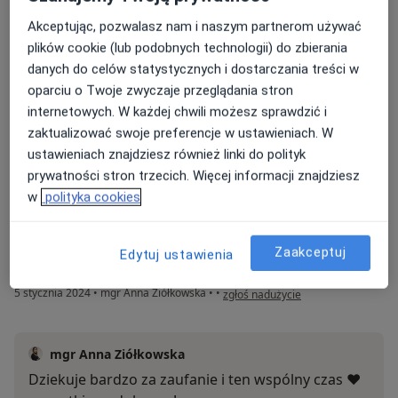
Akceptując, pozwalasz nam i naszym partnerom używać
Moja terapie trwala 4 lata, wiem ze to może
plików cookie (lub podobnych technologii) do zbierania
odstraszać ale jednoczesnie byla to najlepsza
danych do celów statystycznych i dostarczania treści w
decyzja jaka podjelam w zyciu. Podczas jej
oparciu o Twoje zwyczaje przeglądania stron
trwania wyszlam z toksycznego zwiazku,
internetowych. W każdej chwili możesz sprawdzić i
przeorganizowalam i zrozumiałam relacje z
zaktualizować swoje preferencje w ustawieniach. W
rodzicami i wyszlam za mąż. Kiedy trafilam do
ustawieniach znajdziesz również linki do polityk
Pani Anny mialam problem ze wstaniem z łózka,
prywatności stron trzecich. Więcej informacji znajdziesz
bylam nieszczesliwa. Zaryzykowalabym
w
polityka cookies
stwierdzenie ze terapia uratowala mi życie. Za
zrozumienie, ogromną wiedzę, empatię, humor i
Zaakceptuj
Edytuj ustawienia
miłość, ktora mnie Pani obdarzyła - dziękuję.
w opinii użytkownika Jaga
5 stycznia 2024
•
mgr Anna Ziółkowska
•
•
zgłoś nadużycie
mgr Anna Ziółkowska
Dziekuje bardzo za zaufanie i ten wspólny czas ❤️