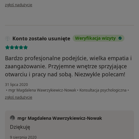
w opinii użytkownika Aleksandra
zgłoś nadużycie
Konto zostało usunięte
Weryfikacja wizyty
Bardzo profesjonalne podejście, wielka empatia i
zaangażowanie. Przyjemne wnętrze sprzyjające
otwarciu i pracy nad sobą. Niezwykle polecam!
31 lipca 2020
•
mgr Magdalena Wawrzykiewicz-Nowak
•
Konsultacja psychologiczna
•
w opinii użytkownika Konto zostało usunięte
zgłoś nadużycie
mgr Magdalena Wawrzykiewicz-Nowak
Dziękuję
9 sierpnia 2020