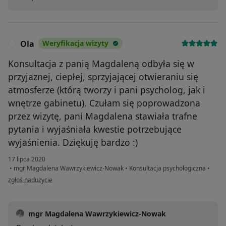
Ola
Weryfikacja wizyty
O
Konsultacja z panią Magdaleną odbyła się w
przyjaznej, ciepłej, sprzyjającej otwieraniu się
atmosferze (którą tworzy i pani psycholog, jak i
wnętrze gabinetu). Czułam się poprowadzona
przez wizytę, pani Magdalena stawiała trafne
pytania i wyjaśniała kwestie potrzebujące
wyjaśnienia. Dziękuję bardzo :)
17 lipca 2020
•
mgr Magdalena Wawrzykiewicz-Nowak
•
Konsultacja psychologiczna
•
w opinii użytkownika Ola
zgłoś nadużycie
mgr Magdalena Wawrzykiewicz-Nowak