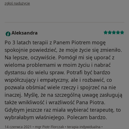
w opinii użytkownika Maria S.
zgłoś nadużycie
Aleksandra
A
Po 3 latach terapii z Panem Piotrem mogę
spokojnie powiedzieć, że moje życie się zmieniło.
Na lepsze, oczywiście. Pomógł mi się uporać z
wieloma problemami w moim życiu i nabrać
dystansu do wielu spraw. Potrafi być bardzo
współczujący i empatyczny, ale i rozbawić, co
pozwala obśmiać wiele rzeczy i spojrzeć na nie
inaczej. Myślę, że na szczególną uwagę zasługują
także wnikliwość i wrażliwość Pana Piotra.
Gdybym jeszcze raz miała wybierać terapeutę, to
wybrałabym właśnieJego. Polecam bardzo.
14 czerwca 2021
•
mgr Piotr Florczak
•
terapia indywidualna
•