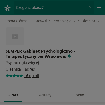
Me
Czego szukasz?
Strona Główna
Placówki
Psychologia
Oleśnica
Zmień miasto
Zmie
SEMPER Gabinet Psychologiczno -
Terapeutyczny we Wrocławiu
Psychologia
więcej
Oleśnica
1 adres
16 opinii
O nas
Adresy
Opinie