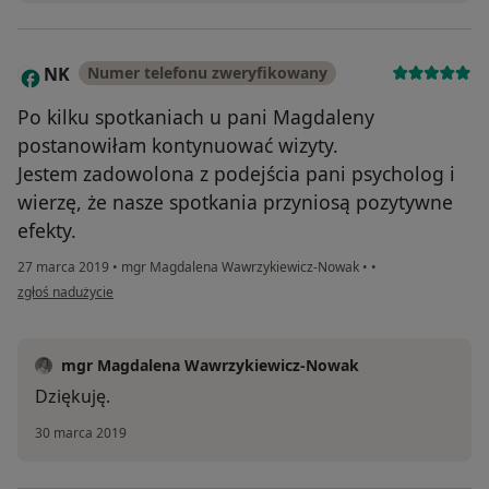
NK
Numer telefonu zweryfikowany
N
Po kilku spotkaniach u pani Magdaleny
postanowiłam kontynuować wizyty.
Jestem zadowolona z podejścia pani psycholog i
wierzę, że nasze spotkania przyniosą pozytywne
efekty.
27 marca 2019
•
mgr Magdalena Wawrzykiewicz-Nowak
•
•
w opinii użytkownika NK
zgłoś nadużycie
mgr Magdalena Wawrzykiewicz-Nowak
Dziękuję.
30 marca 2019