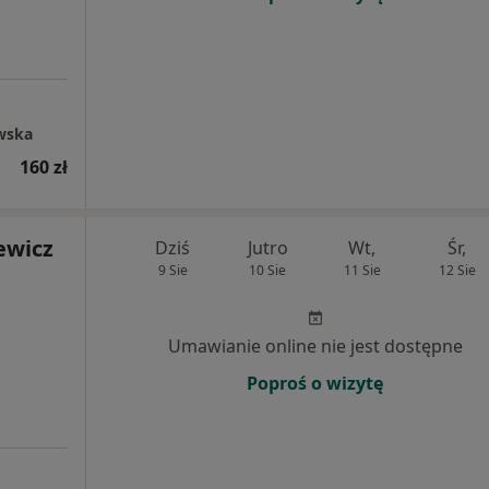
wska
160 zł
ewicz
Dziś
Jutro
Wt,
Śr,
9 Sie
10 Sie
11 Sie
12 Sie
Umawianie online nie jest dostępne
Poproś o wizytę