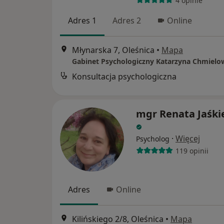
4 opinie
Adres 1
Adres 2
Online
Młynarska 7, Oleśnica
•
Mapa
Gabinet Psychologiczny Katarzyna Chmielo
Konsultacja psychologiczna
mgr Renata Jaśki
·
Więcej
Psycholog
119 opinii
Adres
Online
Kilińskiego 2/8, Oleśnica
•
Mapa