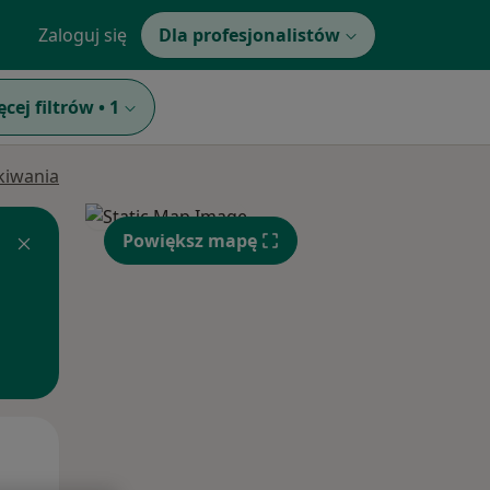
Zaloguj się
Dla profesjonalistów
ęcej filtrów
•
1
ukiwania
Powiększ mapę
Czw,
Pt,
Sob,
13 Sie
14 Sie
15 Sie