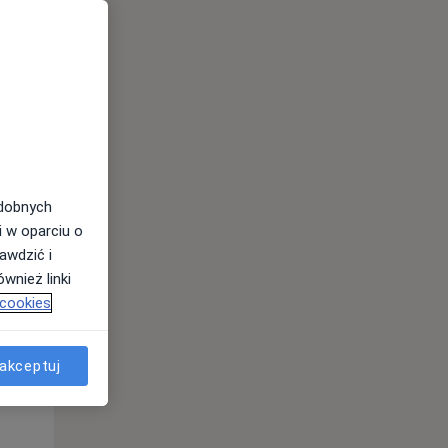
odobnych
i w oparciu o
awdzić i
wnież linki
 cookies
Czw,
Pt,
Sob,
13 Sie
14 Sie
15 Sie
akceptuj