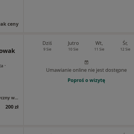
rak ceny
Dziś
Jutro
Wt,
Śr,
Nowak
9 Sie
10 Sie
11 Sie
12 Sie
·
ta
Umawianie online nie jest dostępne
Poproś o wizytę
SEMPER Gabinet Psychologiczno - Terapeutyczny w Oleśnicy
200 zł