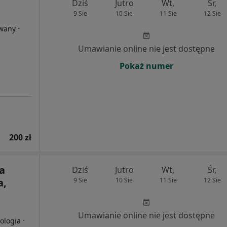
Dziś
Jutro
Wt,
Śr,
9 Sie
10 Sie
11 Sie
12 Sie
·
owany
Umawianie online nie jest dostępne
Pokaż numer
200 zł
a
Dziś
Jutro
Wt,
Śr,
a,
9 Sie
10 Sie
11 Sie
12 Sie
Umawianie online nie jest dostępne
·
iologia