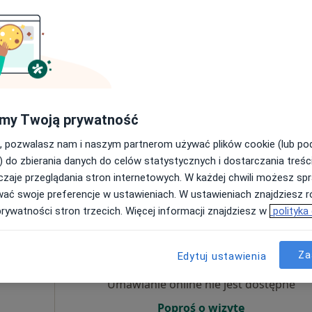
lik
Umawianie online nie jest dostępne
Poproś o wizytę
my Twoją prywatność
, pozwalasz nam i naszym partnerom używać plików cookie (lub p
170 zł
) do zbierania danych do celów statystycznych i dostarczania treśc
zaje przeglądania stron internetowych. W każdej chwili możesz spr
wać swoje preferencje w ustawieniach. W ustawieniach znajdziesz ró
prywatności stron trzecich. Więcej informacji znajdziesz w
polityka
Dziś
Jutro
Wt,
Śr,
karz
9 Sie
10 Sie
11 Sie
12 Sie
Za
Edytuj ustawienia
Umawianie online nie jest dostępne
Poproś o wizytę