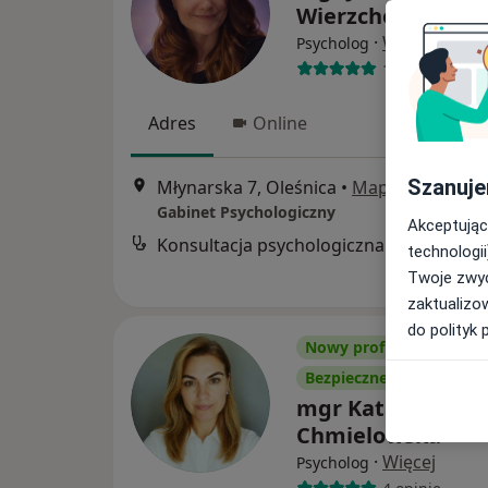
Wierzchowska-Kró
·
Więcej
Psycholog
12 opinii
Adres
Online
Szanuje
Młynarska 7, Oleśnica
•
Mapa
Gabinet Psychologiczny
Akceptując
Konsultacja psychologiczna
technologii
Twoje zwyc
zaktualizo
do polityk 
Nowy profil na ZnanyLe
Bezpieczne płatności
mgr Katarzyna
Chmielowska
·
Więcej
Psycholog