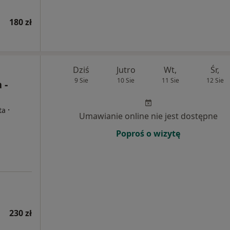
180 zł
Dziś
Jutro
Wt,
Śr,
9 Sie
10 Sie
11 Sie
12 Sie
 -
·
ta
Umawianie online nie jest dostępne
Poproś o wizytę
230 zł