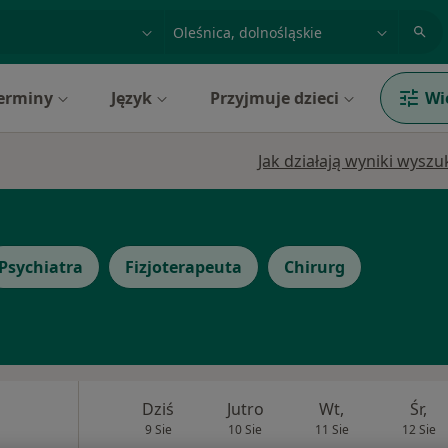
acja, badanie lub nazwisko
miasto lub dzielnica
erminy
Język
Przyjmuje dzieci
Wi
Jak działają wyniki wysz
Psychiatra
Fizjoterapeuta
Chirurg
Dziś
Jutro
Wt,
Śr,
9 Sie
10 Sie
11 Sie
12 Sie