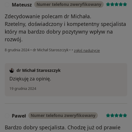
Mateusz
Numer telefonu zweryfikowany
M
Zdecydowanie polecam dr Michała.
Rzetelny, doświadczony i kompetentny specjalista
który ma bardzo dobry pozytywny wpływ na
rozwój.
w opinii użytkownika Mateusz
8 grudnia 2024
•
dr Michał Staroszczyk
•
•
zgłoś nadużycie
dr Michał Staroszczyk
Dziękuję za opinię.
19 grudnia 2024
Paweł
Numer telefonu zweryfikowany
P
Bardzo dobry specjalista. Chodzę już od prawie