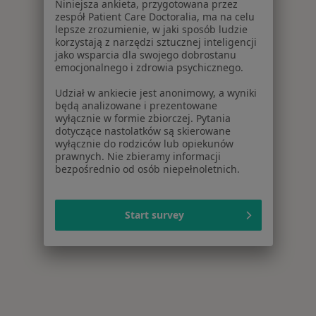
Niniejsza ankieta, przygotowana przez
Więcej w kategorii: Centra medyczne Psycholog
zespół Patient Care Doctoralia, ma na celu
lepsze zrozumienie, w jaki sposób ludzie
korzystają z narzędzi sztucznej inteligencji
jako wsparcia dla swojego dobrostanu
emocjonalnego i zdrowia psychicznego.
Udział w ankiecie jest anonimowy, a wyniki
będą analizowane i prezentowane
wyłącznie w formie zbiorczej. Pytania
dotyczące nastolatków są skierowane
wyłącznie do rodziców lub opiekunów
prawnych. Nie zbieramy informacji
bezpośrednio od osób niepełnoletnich.
Start survey