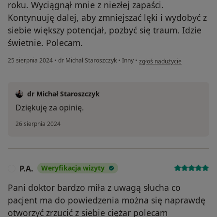
roku. Wyciągnął mnie z niezłej zapaści.
Kontynuuję dalej, aby zmniejszać lęki i wydobyć z
siebie większy potencjał, pozbyć się traum. Idzie
świetnie. Polecam.
w opinii użytkownika Paweł
25 sierpnia 2024
•
dr Michał Staroszczyk
•
Inny
•
zgłoś nadużycie
dr Michał Staroszczyk
Dziękuję za opinię.
26 sierpnia 2024
P.A.
Weryfikacja wizyty
P
Pani doktor bardzo miła z uwagą słucha co
pacjent ma do powiedzenia można się naprawdę
otworzyć zrzucić z siebie ciężar polecam