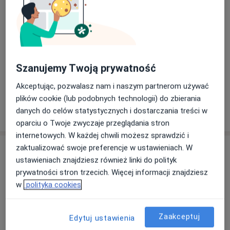
Specjaliści
Psycholog
Szanujemy Twoją prywatność
mgr Joanna Bartczak-Kotulska
Akceptując, pozwalasz nam i naszym partnerom używać
Psycholog, Psychoterapeuta
plików cookie (lub podobnych technologii) do zbierania
18 opinii
danych do celów statystycznych i dostarczania treści w
oparciu o Twoje zwyczaje przeglądania stron
internetowych. W każdej chwili możesz sprawdzić i
zaktualizować swoje preferencje w ustawieniach. W
Adresy (2)
ustawieniach znajdziesz również linki do polityk
prywatności stron trzecich. Więcej informacji znajdziesz
Adres 1
Adres 2
w
polityka cookies
Zaakceptuj
Edytuj ustawienia