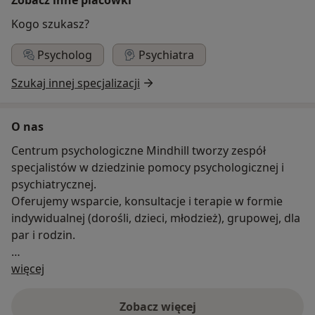
Kogo szukasz?
Psycholog
Psychiatra
Szukaj innej specjalizacji
O nas
Centrum psychologiczne Mindhill tworzy zespół
specjalistów w dziedzinie pomocy psychologicznej i
psychiatrycznej.
Oferujemy wsparcie, konsultacje i terapie w formie
indywidualnej (dorośli, dzieci, młodzież), grupowej, dla
par i rodzin.
O nas
Posiadamy specjalizacje w wielu nurtach
więcej
terapeutycznych, m.in.: poznawczo-bahawioralnym,
terapii schematu, DBT, poznawczo-analitycznym,
Zobacz więcej