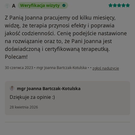
A
Weryfikacja wizyty
Z Panią Joanna pracujemy od kilku miesięcy,
widzę, że terapia przynosi efekty i poprawia
jakość codzienności. Cenię podejście nastawione
na rozwiązanie oraz to, że Pani Joanna jest
doświadczoną i certyfikowaną terapeutką.
Polecam!
w opinii użytkownika A
30 czerwca 2023
•
mgr Joanna Bartczak-Kotulska
•
•
zgłoś nadużycie
mgr Joanna Bartczak-Kotulska
Dziękuje za opinie :)
28 kwietnia 2026