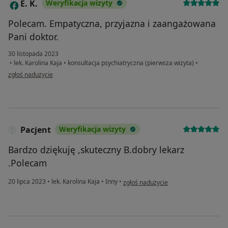
E. K.
Weryfikacja wizyty
E
Polecam. Empatyczna, przyjazna i zaangażowana
Pani doktor.
30 listopada 2023
•
lek. Karolina Kaja
•
konsultacja psychiatryczna (pierwsza wizyta)
•
w opinii użytkownika E. K.
zgłoś nadużycie
Pacjent
Weryfikacja wizyty
Bardzo dziękuję ,skuteczny B.dobry lekarz
.Polecam
w opinii użytkownika Pacjent
20 lipca 2023
•
lek. Karolina Kaja
•
Inny
•
zgłoś nadużycie