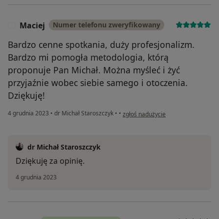
Maciej
Numer telefonu zweryfikowany
M
Bardzo cenne spotkania, duży profesjonalizm.
Bardzo mi pomogła metodologia, którą
proponuje Pan Michał. Można myśleć i żyć
przyjaźnie wobec siebie samego i otoczenia.
Dziękuję!
w opinii użytkownika Maciej
4 grudnia 2023
•
dr Michał Staroszczyk
•
•
zgłoś nadużycie
dr Michał Staroszczyk
Dziękuję za opinię.
4 grudnia 2023