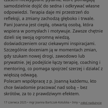
samodzielnie dojść do sedna i odkrywać własne
odpowiedzi. Terapia daje mi przestrzeń do
refleksji, a zmiany zachodzą głęboko i trwale.
Pani Joanna jest ciepłą, otwartą osobą, która
wspiera w pomysłach i motywuje. Zawsze chętnie
dzieli się swoją ogromną wiedzą,
doświadczeniem oraz ciekawymi inspiracjami.
Szczególnie doceniam ją w momentach zmian,
gdy szukam nowej drogi, zawodowo lub
prywatnie. Jej podejście łączy terapię, coaching i
mentoring, co pomaga spojrzeć szerzej i działać z
większą odwagą.
Polecam współpracę z p. Joanną każdemu, kto
chce świadomie pracować nad sobą – bez
skrótów, za to z prawdziwym efektem.
w opinii użytkownika
17 czerwca 2025
•
mgr Joanna Bartczak-Kotulska
•
Inny
•
zgłoś nadużycie