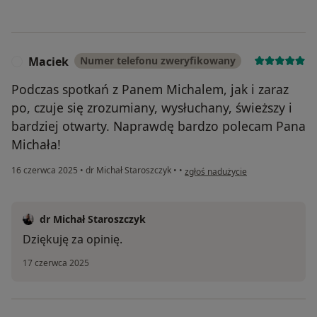
Maciek
Numer telefonu zweryfikowany
M
Podczas spotkań z Panem Michalem, jak i zaraz
po, czuje się zrozumiany, wysłuchany, świeższy i
bardziej otwarty. Naprawdę bardzo polecam Pana
Michała!
w opinii użytkownika Maciek
16 czerwca 2025
•
dr Michał Staroszczyk
•
•
zgłoś nadużycie
dr Michał Staroszczyk
Dziękuję za opinię.
17 czerwca 2025