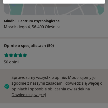
Powiększ mapę
Mindhill Centrum Psychologiczne
Mościckiego 4, 56-400 Oleśnica
Opinie o specjalistach (50)
50 opinii
Sprawdzamy wszystkie opinie. Moderujemy je
zgodnie z naszymi zasadami, dowiedz się więcej o
opiniach i sposobie obliczania gwiazdek na
Dowiedz się więcej o opiniach
Dowiedz się więcej