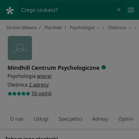
Me
Czego szukasz?
Strona Główna
Placówki
Psychologia
Oleśnica
Zmień miasto
Zmie
Mindhill Centrum Psychologiczne
Psychologia
więcej
Oleśnica
2 adresy
50 opinii
O nas
Usługi
Specjaliści
Adresy
Opinie
Zobacz inne placówki