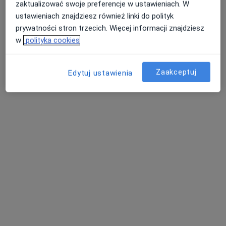
zaktualizować swoje preferencje w ustawieniach. W
ustawieniach znajdziesz również linki do polityk
prywatności stron trzecich. Więcej informacji znajdziesz
w
polityka cookies
Zaakceptuj
Edytuj ustawienia
Bezpieczne płatności
mgr Aleksandra Dolińska
·
Więcej
Psycholog, Psycholog dziecięcy
11 opinii
Adres
Online
Krzywoustego 16, Oleśnica
•
Mapa
PsychoZdrowie – Centrum Psychoterapii i Rozwoju