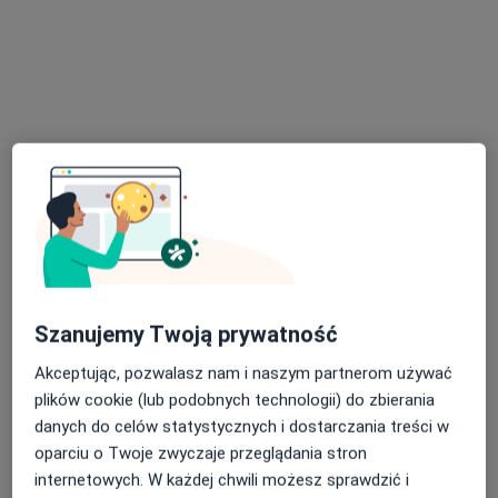
mgr Renata Jaśkiewicz
·
Więcej
Psycholog
118 opinii
Adres
Online
Szanujemy Twoją prywatność
Kilińskiego 2/8, Oleśnica
•
Mapa
Akceptując, pozwalasz nam i naszym partnerom używać
Progress
plików cookie (lub podobnych technologii) do zbierania
Konsultacja psychologiczna
180 zł
danych do celów statystycznych i dostarczania treści w
Specjalista nie oferuje umawiania online pod tym adresem.
oparciu o Twoje zwyczaje przeglądania stron
internetowych. W każdej chwili możesz sprawdzić i
Poproś o wizytę