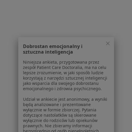
Serwis
Regulamin
Polityka prywatności pacjentów
Polityka prywatności profesjonalistów
Polityka prywatności dla profesjonalistów, których
Dobrostan emocjonalny i
dane pozyskaliśmy samodzielnie
sztuczna inteligencja
Polityka cookies
Niniejsza ankieta, przygotowana przez
Jak działają wyniki wyszukiwania
zespół Patient Care Doctoralia, ma na celu
Dostępność
lepsze zrozumienie, w jaki sposób ludzie
O nas
korzystają z narzędzi sztucznej inteligencji
jako wsparcia dla swojego dobrostanu
Praca
Rekrutujemy!
emocjonalnego i zdrowia psychicznego.
Partnerzy
Centrum prasowe
Udział w ankiecie jest anonimowy, a wyniki
będą analizowane i prezentowane
Kontakt
wyłącznie w formie zbiorczej. Pytania
dotyczące nastolatków są skierowane
Dla pacjentów
wyłącznie do rodziców lub opiekunów
prawnych. Nie zbieramy informacji
Lekarze
bezpośrednio od osób niepełnoletnich.