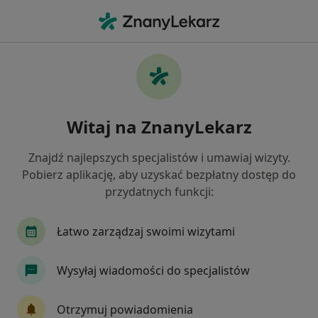
Me
Borderline • Oleśnica, dolnośląskie
Filtry
• 1
Mapa
Borderline specjaliści w Oleśnicy
Witaj na ZnanyLekarz
Jak działają wyniki wyszukiwania
Znajdź najlepszych specjalistów i umawiaj wizyty.
Pobierz aplikację, aby uzyskać bezpłatny dostęp do
Jakiego specjalisty szukasz?
przydatnych funkcji:
Psycholog
Psychoterapeuta
Psycholog dz
Łatwo zarządzaj swoimi wizytami
Wysyłaj wiadomości do specjalistów
Otrzymuj powiadomienia