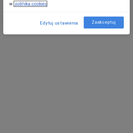
w
polityka cookies
ul. Wileńska 22, Oleśnica
•
Mapa
Klinika Dobrych Myśli - wsparcie psychologiczne
Zaakceptuj
Edytuj ustawienia
Konsultacja psychologiczna
200 zł
Specjalista nie oferuje umawiania online pod tym adresem.
Poproś o wizytę
Nowy profil na ZnanyLekarz
Bezpieczne płatności
mgr Katarzyna Chmielowska