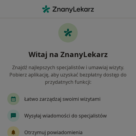
Me
Zaburzenia Nastroju • Oleśnica, dolnośląskie
Filtry
• 1
Mapa
Zaburzenia nastroju specjaliści w Oleśnicy
Witaj na ZnanyLekarz
Jak działają wyniki wyszukiwania
Znajdź najlepszych specjalistów i umawiaj wizyty.
Pobierz aplikację, aby uzyskać bezpłatny dostęp do
Jakiego specjalisty szukasz?
przydatnych funkcji:
Psycholog
Psychoterapeuta
Psycholog dz
Łatwo zarządzaj swoimi wizytami
Wysyłaj wiadomości do specjalistów
Otrzymuj powiadomienia