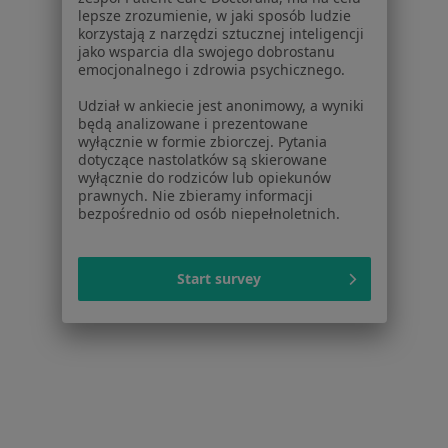
Zaburzenia nastroju w Brzegu
lepsze zrozumienie, w jaki sposób ludzie
korzystają z narzędzi sztucznej inteligencji
Zaburzenia nastroju w Trzebnicy
jako wsparcia dla swojego dobrostanu
emocjonalnego i zdrowia psychicznego.
Zaburzenia nastroju w
Udział w ankiecie jest anonimowy, a wyniki
Więcej (14)
będą analizowane i prezentowane
wyłącznie w formie zbiorczej. Pytania
Więcej w kategorii: W pobliżu Oleśnicy
dotyczące nastolatków są skierowane
wyłącznie do rodziców lub opiekunów
Schorzenia w Oleśnicy
prawnych. Nie zbieramy informacji
bezpośrednio od osób niepełnoletnich.
Zaburzenia lękowe w Oleśnicy
Zaburzenia emocjonalne w Oleśnicy
Start survey
Depresja w Oleśnicy
Niskie poczucie własnej wartości w Oleśnicy
Kryzys emocjonalny w Oleśnicy
Więcej (15)
Więcej w kategorii: Schorzenia w Oleśnicy