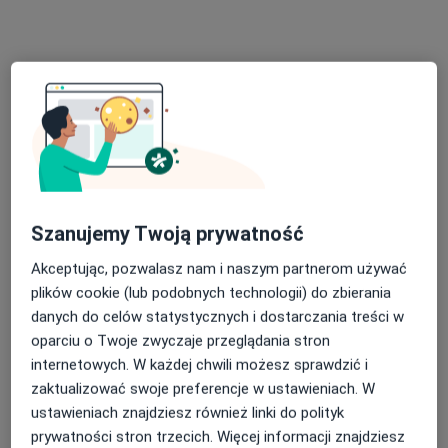
Konsultacja psychologiczna
180 zł
Specjalista nie oferuje umawiania online pod tym adresem.
Poproś o wizytę
Szanujemy Twoją prywatność
Akceptując, pozwalasz nam i naszym partnerom używać
plików cookie (lub podobnych technologii) do zbierania
Bezpieczne płatności
danych do celów statystycznych i dostarczania treści w
mgr Grażyna Jopek-Kurek
oparciu o Twoje zwyczaje przeglądania stron
·
Więcej
Psycholog
internetowych. W każdej chwili możesz sprawdzić i
23 opinie
zaktualizować swoje preferencje w ustawieniach. W
ustawieniach znajdziesz również linki do polityk
Adres
Online
prywatności stron trzecich. Więcej informacji znajdziesz