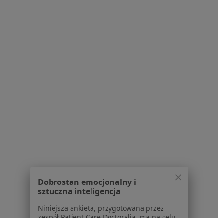
Adres
Online
Mościckiego 4, Oleśnica
•
Mapa
Mindhill Centrum Psychologiczne
Konsultacja psychologiczna
220 zł
Specjalista nie oferuje umawiania online pod tym adresem.
Poproś o wizytę
1
2
Powiązane wyszukiwania
W pobliżu Oleśnicy
Dobrostan emocjonalny i
Zaburzenia nastroju w Wrocławiu
sztuczna inteligencja
Zaburzenia nastroju w Oławie
Niniejsza ankieta, przygotowana przez
zespół Patient Care Doctoralia, ma na celu