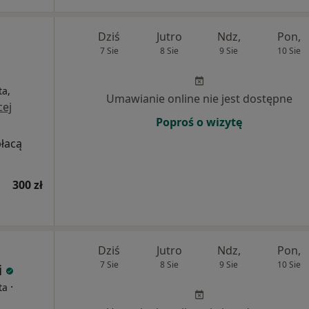
Dziś
Jutro
Ndz,
Pon,
7 Sie
8 Sie
9 Sie
10 Sie
ta,
Umawianie online nie jest dostępne
cej
Poproś o wizytę
płacą
300 zł
Dziś
Jutro
Ndz,
Pon,
7 Sie
8 Sie
9 Sie
10 Sie
i
·
ta