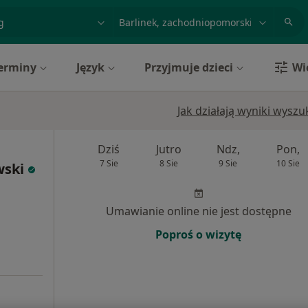
acja, badanie lub nazwisko
miasto lub dzielnica
erminy
Język
Przyjmuje dzieci
Wi
Jak działają wyniki wysz
Dziś
Jutro
Ndz,
Pon,
7 Sie
8 Sie
9 Sie
10 Sie
wski
Umawianie online nie jest dostępne
Poproś o wizytę