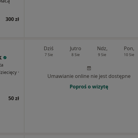
płacą
300 zł
Dziś
Jutro
Ndz,
Pon,
7 Sie
8 Sie
9 Sie
10 Sie
k
ta
·
ziecięcy
Umawianie online nie jest dostępne
Poproś o wizytę
50 zł