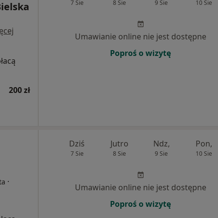
7 Sie
8 Sie
9 Sie
10 Sie
ielska
ęcej
Umawianie online nie jest dostępne
Poproś o wizytę
płacą
200 zł
Dziś
Jutro
Ndz,
Pon,
7 Sie
8 Sie
9 Sie
10 Sie
·
ta
Umawianie online nie jest dostępne
Poproś o wizytę