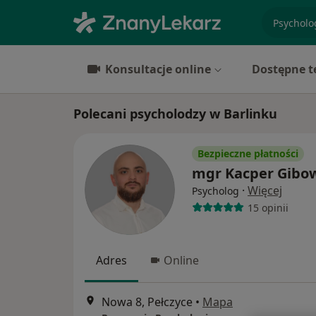
specjaliz
Konsultacje online
Dostępne t
Polecani psycholodzy w Barlinku
Bezpieczne płatności
mgr Kacper Gibo
·
Więcej
Psycholog
15 opinii
Adres
Online
Nowa 8, Pełczyce
•
Mapa