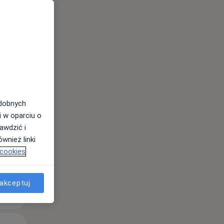
Wt,
Śr,
Czw,
11 Sie
12 Sie
13 Sie
odobnych
i w oparciu o
awdzić i
wnież linki
 cookies
akceptuj