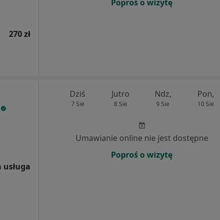
Poproś o wizytę
270 zł
Dziś
Jutro
Ndz,
Pon,
7 Sie
8 Sie
9 Sie
10 Sie
Umawianie online nie jest dostępne
Poproś o wizytę
 usługa