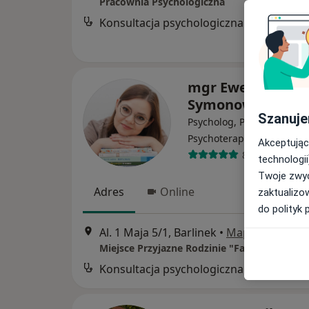
Pracownia Psychologiczna
Konsultacja psychologiczna
mgr Ewelina
Symonowicz
Szanuje
Psycholog, Psycholog dzie
·
Więcej
Psychoterapeuta
Akceptując
8 opinii
technologii
Twoje zwyc
Adres
Online
zaktualizo
do polityk 
Al. 1 Maja 5/1, Barlinek
•
Mapa
Miejsce Przyjazne Rodzinie "FamiKids"
Konsultacja psychologiczna