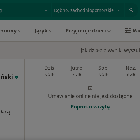
acja, badanie lub nazwisko
miasto lub dzielnica
erminy
Język
Przyjmuje dzieci
Wi
Jak działają wyniki wysz
Dziś
Jutro
Sob,
Ndz,
6 Sie
7 Sie
8 Sie
9 Sie
iński
Umawianie online nie jest dostępne
Poproś o wizytę
płacą