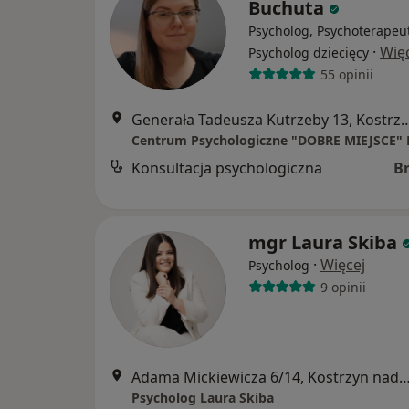
Buchuta
Psycholog, Psychoterapeu
·
Wię
Psycholog dziecięcy
55 opinii
Generała Tadeusza Kutrzeby 13, Ko
Konsultacja psychologiczna
B
mgr Laura Skiba
·
Więcej
Psycholog
9 opinii
Adama Mickiewicza 6/14, Kostrzyn n
Psycholog Laura Skiba