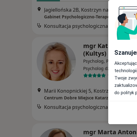
Jagiellońska 2B, Kostrzyn nad Odrą
•
Ma
Gabinet Psychologiczno-Terapeutyczny Roz
Konsultacja psychologiczna
mgr Katarzyna To
Szanuje
(Kultys)
Psycholog, Psychoterapeu
Akceptując
·
Wię
Psycholog dziecięcy
technologii
106 opinii
Twoje zwyc
zaktualizo
Marii Konopnickiej 5, Kostrzyn nad Odr
do polityk 
Konsultacja psychologiczna
mgr Marta Anton