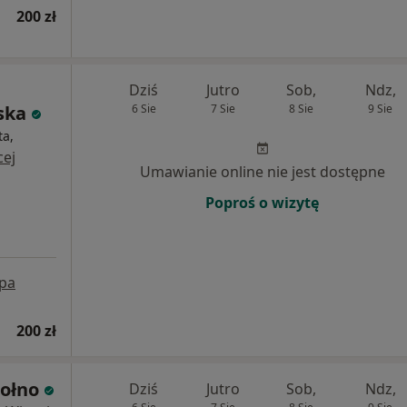
200 zł
Dziś
Jutro
Sob,
Ndz,
ska
6 Sie
7 Sie
8 Sie
9 Sie
ta,
cej
Umawianie online nie jest dostępne
Poproś o wizytę
pa
200 zł
ołno
Dziś
Jutro
Sob,
Ndz,