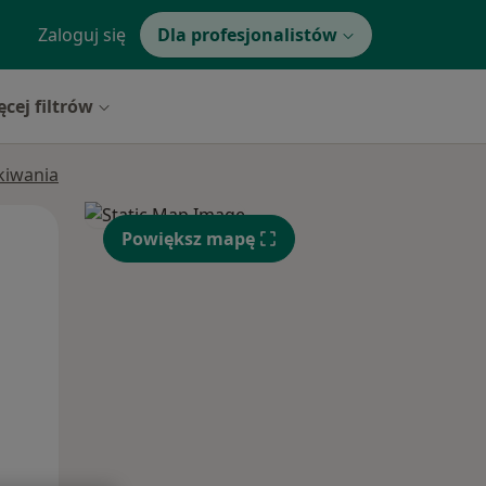
Zaloguj się
Dla profesjonalistów
ęcej filtrów
ukiwania
Pon,
Wt,
Śr,
Powiększ mapę
10 Sie
11 Sie
12 Sie