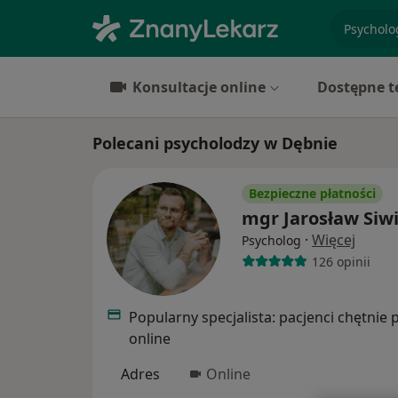
specjaliz
Konsultacje online
Dostępne t
Polecani psycholodzy w Dębnie
Bezpieczne płatności
mgr Jarosław Siw
·
Więcej
Psycholog
126 opinii
Popularny specjalista: pacjenci chętnie 
online
Adres
Online