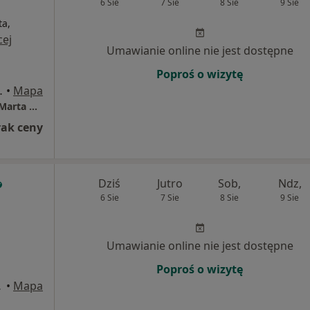
6 Sie
7 Sie
8 Sie
9 Sie
ta,
cej
Umawianie online nie jest dostępne
Poproś o wizytę
strzyn nad Odrą
•
Mapa
Centrum Psychologiczne "DOBRE MIEJSCE" Marta Antonina Buchuta
rak ceny
Dziś
Jutro
Sob,
Ndz,
6 Sie
7 Sie
8 Sie
9 Sie
Umawianie online nie jest dostępne
Poproś o wizytę
ad Odrą
•
Mapa