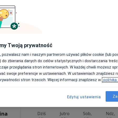
pa
wój
200 zł
boła
Dziś
Jutro
Sob,
Ndz,
my Twoją prywatność
6 Sie
7 Sie
8 Sie
9 Sie
ta,
, pozwalasz nam i naszym partnerom używać plików cookie (lub p
cej
) do zbierania danych do celów statystycznych i dostarczania treśc
Umawianie online nie jest dostępne
zaje przeglądania stron internetowych. W każdej chwili możesz spr
Poproś o wizytę
wać swoje preferencje w ustawieniach. W ustawieniach znajdziesz ró
ą
•
Mapa
prywatności stron trzecich. Więcej informacji znajdziesz w
polityka
Centrum Dobre Miejsce Katarzyna Kultys - psycholog, psychoterapeuta
100 zł
Za
Edytuj ustawienia
ina
Dziś
Jutro
Sob,
Ndz,