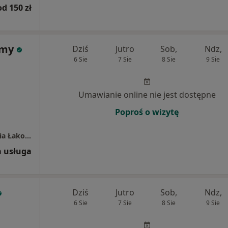
od 150 zł
omy
Dziś
Jutro
Sob,
Ndz,
6 Sie
7 Sie
8 Sie
9 Sie
Umawianie online nie jest dostępne
Poproś o wizytę
Atelier Relacji Gabinet Psychologiczny Natalia Łakomy
 usługa
Dziś
Jutro
Sob,
Ndz,
6 Sie
7 Sie
8 Sie
9 Sie