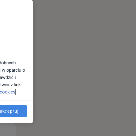
Pon,
Wt,
Śr,
10 Sie
11 Sie
12 Sie
odobnych
i w oparciu o
awdzić i
wnież linki
 cookies
akceptuj
Pon,
Wt,
Śr,