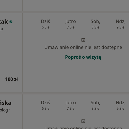
zak
Dziś
Jutro
Sob,
Ndz,
6 Sie
7 Sie
8 Sie
9 Sie
ta
Umawianie online nie jest dostępne
Poproś o wizytę
100 zł
ńska
Dziś
Jutro
Sob,
Ndz,
6 Sie
7 Sie
8 Sie
9 Sie
·
olog
Umawianie online nie jest dostępne