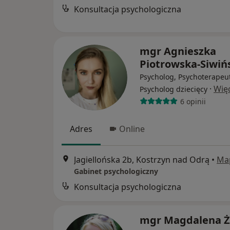
Konsultacja psychologiczna
mgr Agnieszka
Piotrowska-Siwiń
Psycholog, Psychoterapeu
·
Wię
Psycholog dziecięcy
6 opinii
Adres
Online
Jagiellońska 2b, Kostrzyn nad Odrą
•
Ma
Gabinet psychologiczny
Konsultacja psychologiczna
mgr Magdalena Ż