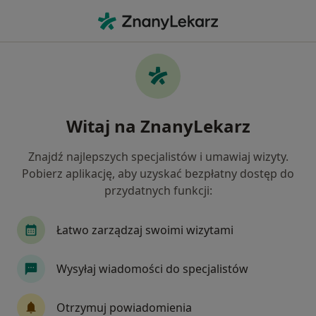
Me
Psycholog • Kobylanka, zachodniopomorskie
Filtry
Ubezpieczenie
Mapa
Polecani psycholodzy w
Witaj na ZnanyLekarz
Jak działają wyniki wyszukiwania
Znajdź najlepszych specjalistów i umawiaj wizyty.
Pobierz aplikację, aby uzyskać bezpłatny dostęp do
Wybierz swoje ubezpieczenie
przydatnych funkcji:
Łatwo zarządzaj swoimi wizytami
Wysyłaj wiadomości do specjalistów
Otrzymuj powiadomienia