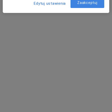
Zaakceptuj
Śląska 9, Stargard
•
Mapa
Edytuj ustawienia
Centrum Balans - Psychologia i Psychoterapia Stargard
Konsultacja psychologiczna
200 zł
Specjalista nie oferuje umawiania online pod tym adresem.
Poproś o wizytę
mgr Karina Jankowska
·
Więcej
Psycholog
3 opinie