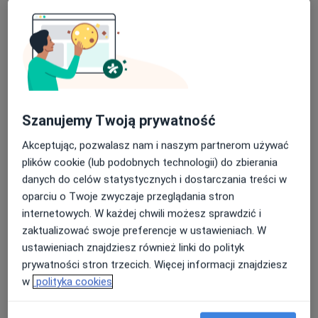
Specjalista nie oferuje umawiania online pod tym adresem.
Poproś o wizytę
Szanujemy Twoją prywatność
Akceptując, pozwalasz nam i naszym partnerom używać
plików cookie (lub podobnych technologii) do zbierania
danych do celów statystycznych i dostarczania treści w
oparciu o Twoje zwyczaje przeglądania stron
Bezpieczne płatności
internetowych. W każdej chwili możesz sprawdzić i
mgr Oliwia Starczewska
zaktualizować swoje preferencje w ustawieniach. W
·
Więcej
Psycholog
ustawieniach znajdziesz również linki do polityk
9 opinii
prywatności stron trzecich. Więcej informacji znajdziesz
w
polityka cookies
Adres 1
Adres 2