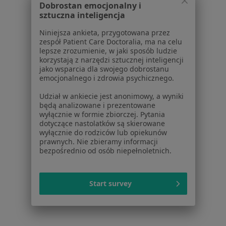
Dobrostan emocjonalny i
sztuczna inteligencja
Poproś o wizytę
Niniejsza ankieta, przygotowana przez
zespół Patient Care Doctoralia, ma na celu
lepsze zrozumienie, w jaki sposób ludzie
1
2
korzystają z narzędzi sztucznej inteligencji
jako wsparcia dla swojego dobrostanu
emocjonalnego i zdrowia psychicznego.
Powiązane wyszukiwania
|
Oferty pracy - Psycholog
Udział w ankiecie jest anonimowy, a wyniki
W pobliżu
będą analizowane i prezentowane
wyłącznie w formie zbiorczej. Pytania
Psycholodzy w Szczecinie
dotyczące nastolatków są skierowane
wyłącznie do rodziców lub opiekunów
Psycholodzy w Stargardzie
prawnych. Nie zbieramy informacji
bezpośrednio od osób niepełnoletnich.
Psycholodzy w Goleniowie
Psycholodzy w Gryfinie
Start survey
Psycholodzy w
Więcej (6)
Więcej w kategorii: W pobliżu