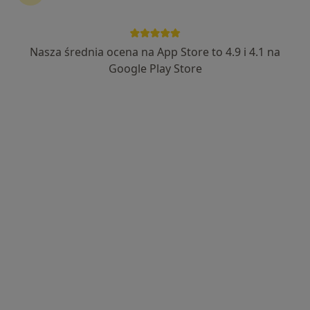
Bezpieczne płatności
mgr Małgorzata Gos
Nasza średnia ocena na App Store to 4.9 i 4.1 na
·
Więcej
Psycholog
Google Play Store
9 opinii
Adres 1
Adres 2
Śląska 9, Stargard
•
Mapa
Centrum Balans - Psychologia i Psychoterapia Stargard
Konsultacja psychologiczna
200 zł
Specjalista nie oferuje umawiania online pod tym adresem.
Poproś o wizytę