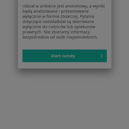
Udział w ankiecie jest anonimowy, a wyniki
Psycholodzy w Barlinku
będą analizowane i prezentowane
wyłącznie w formie zbiorczej. Pytania
Psycholodzy w Drezdenku
dotyczące nastolatków są skierowane
wyłącznie do rodziców lub opiekunów
Więcej (3)
prawnych. Nie zbieramy informacji
Więcej w kategorii: W pobliżu Choszczna
bezpośrednio od osób niepełnoletnich.
Najczęstsze schorzenia
Start survey
Depresja Choszczno
Kryzys emocjonalny Choszczno
Kryzys zawodowy Choszczno
Kryzys życiowy Choszczno
Lęki Choszczno
Więcej (4)
Więcej w kategorii: Najczęstsze schorzenia