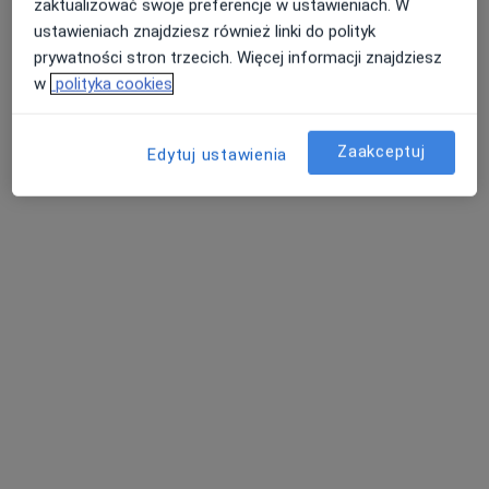
zaktualizować swoje preferencje w ustawieniach. W
ustawieniach znajdziesz również linki do polityk
prywatności stron trzecich. Więcej informacji znajdziesz
w
polityka cookies
Zaakceptuj
Edytuj ustawienia
Bezpieczne płatności
mgr Katarzyna Szklanecka
·
Więcej
Psycholog, Psychoterapeuta
5 opinii
Popularny specjalista: pacjenci chętnie płacą
online
Konsultacja online (pierwsza wizyta)
300 zł
Specjalista nie oferuje umawiania online pod tym adresem.