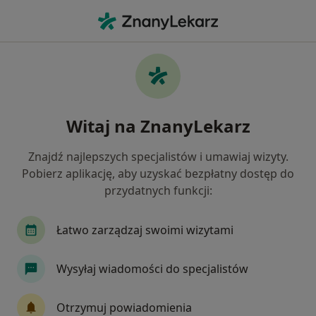
Me
Psycholog • Choszczno, zachodniopomorskie
Filtry
Mapa
Polecani psycholodzy w Choszcznie
Witaj na ZnanyLekarz
Jak działają wyniki wyszukiwania
Znajdź najlepszych specjalistów i umawiaj wizyty.
Pobierz aplikację, aby uzyskać bezpłatny dostęp do
przydatnych funkcji:
Łatwo zarządzaj swoimi wizytami
Wysyłaj wiadomości do specjalistów
Bezpieczne płatności
mgr Kacper Gibowski
Otrzymuj powiadomienia