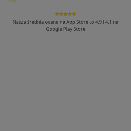
·
Więcej
Psycholog
15 opinii
Adres
Online
Nasza średnia ocena na App Store to 4.9 i 4.1 na
Google Play Store
Nowa 8, Pełczyce
•
Mapa
Pracownia Psychologiczna
Konsultacja psychologiczna
180 zł
Specjalista nie oferuje umawiania online pod tym adresem.
Poproś o wizytę