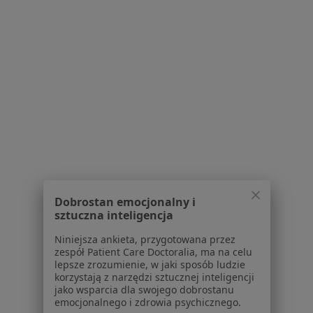
Bezpieczne płatności
mgr Dagmara Wałaszek
·
Więcej
Psycholog
7 opinii
Konsultacja psychologiczna online
220 zł
Specjalista nie oferuje umawiania online pod tym adresem.
Poproś o wizytę
Dobrostan emocjonalny i
Powiązane wyszukiwania
|
Oferty pracy - Psycholog
sztuczna inteligencja
W pobliżu Choszczna
Niniejsza ankieta, przygotowana przez
zespół Patient Care Doctoralia, ma na celu
Psycholodzy w Gorzowie Wielkopolskim
lepsze zrozumienie, w jaki sposób ludzie
korzystają z narzędzi sztucznej inteligencji
Psycholodzy w Stargardzie
jako wsparcia dla swojego dobrostanu
emocjonalnego i zdrowia psychicznego.
Psycholodzy w Szczecinie