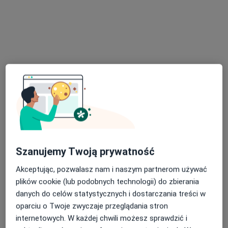
Bezpieczne płatności
mgr Aleksandra Bielska
·
Więcej
Psycholog, Seksuolog
5 opinii
Popularny specjalista: pacjenci chętnie płacą
Szanujemy Twoją prywatność
online
Akceptując, pozwalasz nam i naszym partnerom używać
Konsultacja psychologiczna online
200 zł
plików cookie (lub podobnych technologii) do zbierania
danych do celów statystycznych i dostarczania treści w
Specjalista nie oferuje umawiania online pod tym adresem.
oparciu o Twoje zwyczaje przeglądania stron
Poproś o wizytę
internetowych. W każdej chwili możesz sprawdzić i