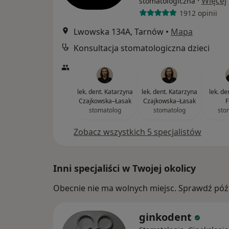
·
Więcej
stomatologiczna
1912 opinii
Lwowska 134A, Tarnów
•
Mapa
Konsultacja stomatologiczna dzieci
lek. dent. Katarzyna
lek. dent. Katarzyna
lek. d
Czajkowska–Łasak
Czajkowska–Łasak
F
stomatolog
stomatolog
sto
Zobacz wszystkich 5 specjalistów
Inni specjaliści w Twojej okolicy
Obecnie nie ma wolnych miejsc. Sprawdź późn
ginkodent