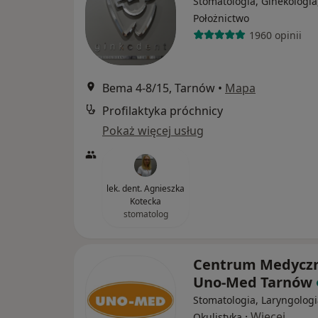
Stomatologia, Ginekologia
Położnictwo
1960 opinii
Bema 4-8/15, Tarnów
•
Mapa
Profilaktyka próchnicy
Pokaż więcej usług
lek. dent. Agnieszka
Kotecka
stomatolog
Centrum Medycz
Uno-Med Tarnów
Stomatologia, Laryngologi
·
Więcej
Okulistyka