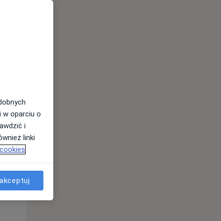
odobnych
i w oparciu o
awdzić i
wnież linki
 cookies
Wt,
Śr,
Czw,
akceptuj
11 Sie
12 Sie
13 Sie