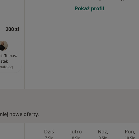
Pokaż profil
200 zł
ent. Tomasz
istek
matolog
iej nowe oferty.
Dziś
Jutro
Ndz,
Pon,
7 Sie
8 Sie
9 Sie
10 Sie