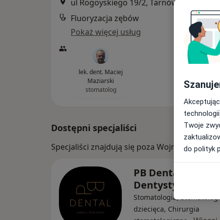
ul Rogoyskiego 19/2, Tarnów
•
Mapa
Fluoryzacja zębów
Pokaż więcej usług
lek. dent. Maciej
Maziarski
Szanuje
stomatolog
Akceptując
technologii
Twoje zwyc
Dostępni specjaliści
zaktualizo
Specjaliści znajdują się poza Wojnicz, małop
do polityk 
PB Dental Gabine
Dentystyczny
Stomatologia, Stomatolog
dziecięca, Chirurgia