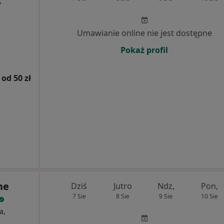
,
Umawianie online nie jest dostępne
Pokaż profil
od 50 zł
ne
Dziś
Jutro
Ndz,
Pon,
7 Sie
8 Sie
9 Sie
10 Sie
a,