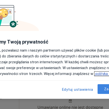
my Twoją prywatność
, pozwalasz nam i naszym partnerom używać plików cookie (lub p
) do zbierania danych do celów statystycznych i dostarczania treśc
zaje przeglądania stron internetowych. W każdej chwili możesz spr
wać swoje preferencje w ustawieniach. W ustawieniach znajdziesz ró
olskie, w obszarach bliskich Twojemu wyszukiwaniu.
prywatności stron trzecich. Więcej informacji znajdziesz w
polityka
t
Dziś
Jutro
Ndz,
Pon,
Za
Edytuj ustawienia
7 Sie
8 Sie
9 Sie
10 Sie
ia
Umawianie online nie jest dostępne