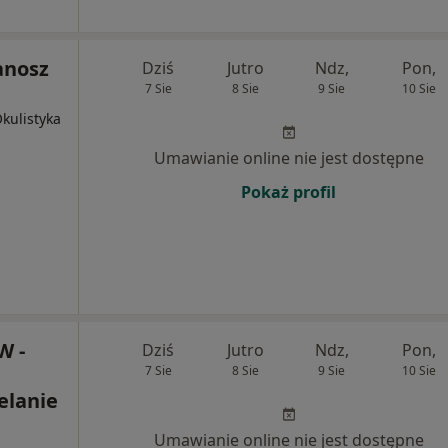
anosz
Dziś
Jutro
Ndz,
Pon,
7 Sie
8 Sie
9 Sie
10 Sie
Okulistyka
Umawianie online nie jest dostępne
Pokaż profil
 -
Dziś
Jutro
Ndz,
Pon,
7 Sie
8 Sie
9 Sie
10 Sie
elanie
Umawianie online nie jest dostępne