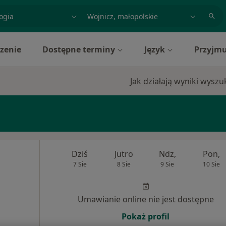
acja, badanie lub nazwisko
miasto lub dzielnica
zenie
Dostępne terminy
Język
Przyjmu
Jak działają wyniki wysz
Dziś
Jutro
Ndz,
Pon,
7 Sie
8 Sie
9 Sie
10 Sie
Umawianie online nie jest dostępne
Pokaż profil