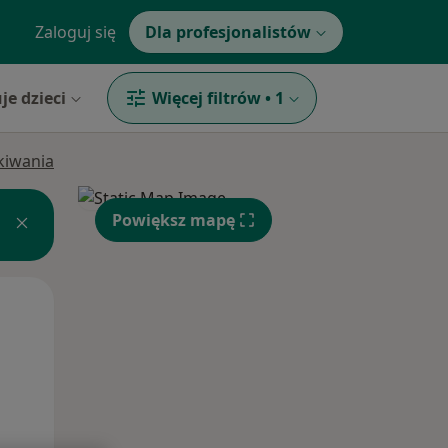
Zaloguj się
Dla profesjonalistów
je dzieci
Więcej filtrów
•
1
ukiwania
Powiększ mapę
Wt,
Śr,
Czw,
11 Sie
12 Sie
13 Sie