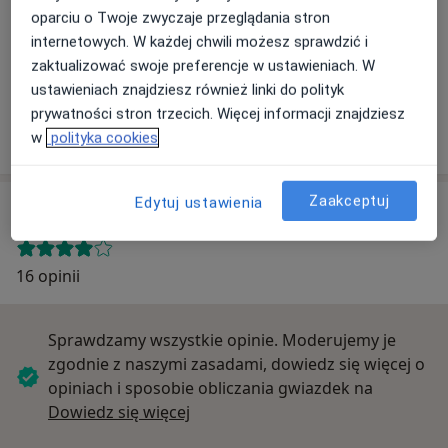
oparciu o Twoje zwyczaje przeglądania stron
Powiększ mapę
internetowych. W każdej chwili możesz sprawdzić i
zaktualizować swoje preferencje w ustawieniach. W
ustawieniach znajdziesz również linki do polityk
Triada
prywatności stron trzecich. Więcej informacji znajdziesz
Nowy Świat 40, 33-100 Tarnów
w
polityka cookies
Zaakceptuj
Edytuj ustawienia
Opinie o specjalistach (16)
16 opinii
Sprawdzamy wszystkie opinie. Moderujemy je
zgodnie z naszymi zasadami, dowiedz się więcej o
opiniach i sposobie obliczania gwiazdek na
Dowiedz się więcej o opiniach
Dowiedz się więcej