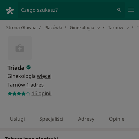
Me
Czego szukasz?
Strona Główna
Placówki
Ginekologia
Tarnów
T
Zmień miasto
Zmień
Triada
Ginekologia
więcej
Tarnów
1 adres
16 opinii
Usługi
Specjaliści
Adresy
Opinie
Zobacz inne placówki