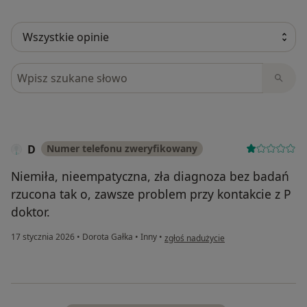
Szukaj w opiniach
D
Numer telefonu zweryfikowany
Niemiła, nieempatyczna, zła diagnoza bez badań
rzucona tak o, zawsze problem przy kontakcie z P
doktor.
w opinii użytkownika D
17 stycznia 2026
•
Dorota Gałka
•
Inny
•
zgłoś nadużycie