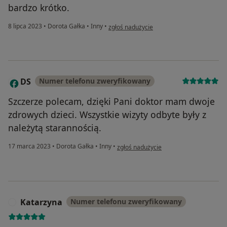
bardzo krótko.
w opinii użytkownika D.
8 lipca 2023
•
Dorota Gałka
•
Inny
•
zgłoś nadużycie
DS
Numer telefonu zweryfikowany
D
Szczerze polecam, dzięki Pani doktor mam dwoje
zdrowych dzieci. Wszystkie wizyty odbyte były z
należytą starannością.
w opinii użytkownika DS
17 marca 2023
•
Dorota Gałka
•
Inny
•
zgłoś nadużycie
Katarzyna
Numer telefonu zweryfikowany
K