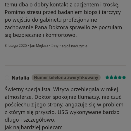
temu dba o dobry kontakt z pacjentem i troskę.
Pomimo stresu przed badaniem biopsji tarczycy
po wejściu do gabinetu profesjonalne
zachowanie Pana Doktora sprawiło że poczułam
się bezpiecznie i komfortowo.
w opinii użytkownika Pacjent
8 lutego 2025
•
Jan Miękisz
•
Inny
•
zgłoś nadużycie
Natalia
Numer telefonu zweryfikowany
N
Świetny specjalista. Wizyta przebiegała w miłej
atmosferze, Doktor spokojnie tlumaczy, nie czuć
pośpiechu z jego strony, angażuje się w problem,
z którym się przyszło. USG wykonywane bardzo
długo i szczegółowo.
Jak najbardziej polecam