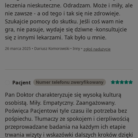
leczenia nieskuteczne. Odradzam. Może i miły, ale
nie zawsze - a od tego i tak się nie zdrowieje.
Szukajcie pomocy do skutku. Jeśli coś wam nie
gra, nie pasuje, wydaje się dziwne -konsultujcie
się z innymi lekarzami. Tak było u mnie.
w opinii użytkownika Niezadow
26 marca 2025
•
Dariusz Komorowski
•
Inny
•
zgłoś nadużycie
Pacjent
Numer telefonu zweryfikowany
P
Pan Doktor charakteryzuje się wysoką kulturą
osobistą. Miły. Empatyczny. Zaangażowany.
Poświęca Pacjentowi tyle czasu ile potrzeba bez
pośpiechu. Tłumaczy ze spokojem i cierpliwością
przeprowadzane badania na każdym ich etapie
trwania wizyty i wskazówki dalszych kroków dzięki