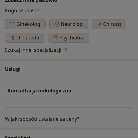
Kogo szukasz?
Ginekolog
Neurolog
Chirurg
Ortopeda
Psychiatra
Szukaj innej specjalizacji
Usługi
Konsultacja onkologiczna
W jaki sposób ustalane są ceny?
Specjaliści