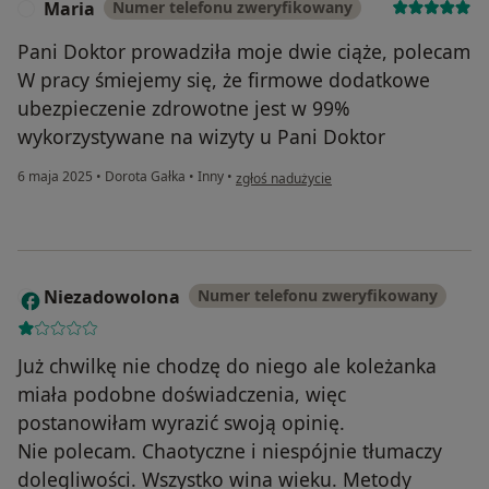
Maria
Numer telefonu zweryfikowany
M
Pani Doktor prowadziła moje dwie ciąże, polecam
W pracy śmiejemy się, że firmowe dodatkowe
ubezpieczenie zdrowotne jest w 99%
wykorzystywane na wizyty u Pani Doktor
w opinii użytkownika Maria
6 maja 2025
•
Dorota Gałka
•
Inny
•
zgłoś nadużycie
Niezadowolona
Numer telefonu zweryfikowany
N
Już chwilkę nie chodzę do niego ale koleżanka
miała podobne doświadczenia, więc
postanowiłam wyrazić swoją opinię.
Nie polecam. Chaotyczne i niespójnie tłumaczy
dolegliwości. Wszystko wina wieku. Metody