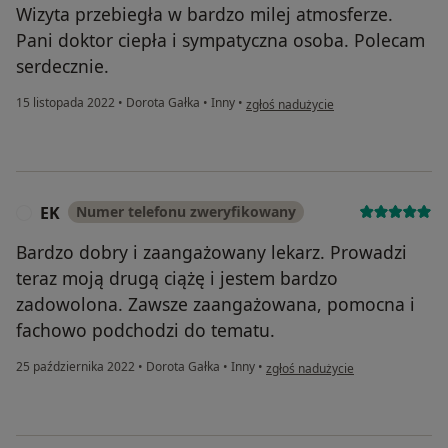
Wizyta przebiegła w bardzo milej atmosferze.
Pani doktor ciepła i sympatyczna osoba. Polecam
serdecznie.
w opinii użytkownika Katarzyna
15 listopada 2022
•
Dorota Gałka
•
Inny
•
zgłoś nadużycie
EK
Numer telefonu zweryfikowany
E
Bardzo dobry i zaangażowany lekarz. Prowadzi
teraz moją drugą ciążę i jestem bardzo
zadowolona. Zawsze zaangażowana, pomocna i
fachowo podchodzi do tematu.
w opinii użytkownika EK
25 października 2022
•
Dorota Gałka
•
Inny
•
zgłoś nadużycie