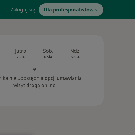
Zaloguj się
Dla profesjonalistów
Jutro
Sob,
Ndz,
Pon,
Wt,
7 Sie
8 Sie
9 Sie
10 Sie
11 Si
inika nie udostępnia opcji umawiania
wizyt drogą online