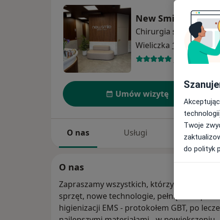
New Smile Dental C
Chirurgia stomatologi
Wieliczka
1 adres
5 opinii
Szanuje
Umów wizytę
Akceptując
technologii
Twoje zwyc
O nas
Usługi
Specjaliści
zaktualizo
do polityk 
O nas
Zapraszamy wszystkich, którzy cenią sobie
sprzęt, nowe technologie, pełną i komplek
higienizacji EMS - protokołem GBT, po lec
najlepszymi materiałami - w powiększeniu