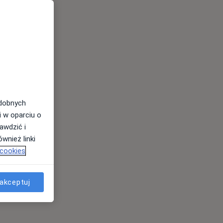
odobnych
i w oparciu o
awdzić i
wnież linki
 cookies
akceptuj