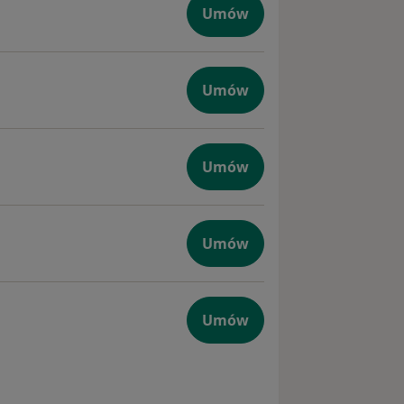
Umów
Umów
 komputerowe
Umów
kiem azotu
Umów
ytowe
Umów