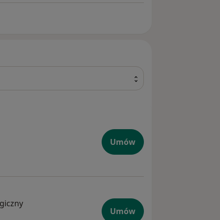
Umów
ogiczny
Umów