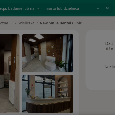
acja, badanie lub nazwisko
miasto lub dzielnica
iczna
Wieliczka
New Smile Dental Clinic
Zmień miasto
Dziś
6 Sie
Ta kl