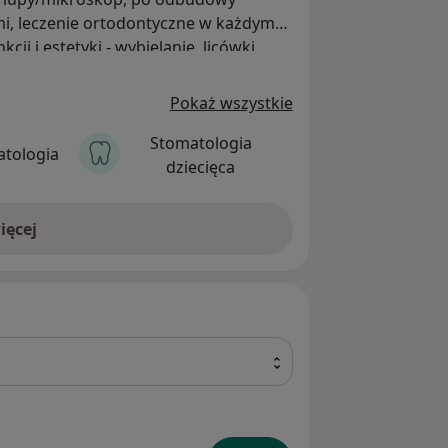
i, leczenie ortodontyczne w każdym
ji i estetyki - wybielanie, licówki,
wiele więcej, wykonane w jednym
wykle miłej, przyjaznej atmosferze oraz
Pokaż wszystkie
Stomatologia
tologia
dziecięca
ięcej