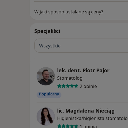
W jaki sposób ustalane są ceny?
Specjaliści
Wszystkie
lek. dent. Piotr Pajor
Stomatolog
2 opinie
Popularny
lic. Magdalena Nieciąg
Higienistka/higienista stomatol
1 opinia