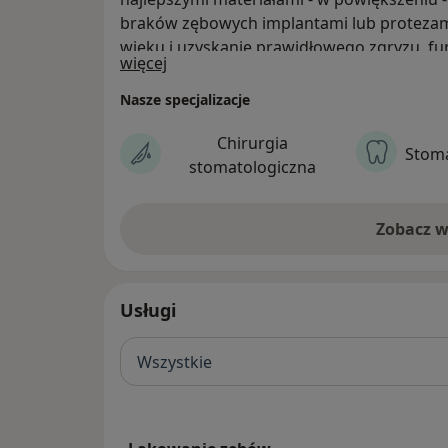
braków zębowych implantami lub protezam
wieku i uzyskanie prawidłowego zgryzu, funkc
O nas
więcej
bonding, recontouring. A to wszystko i o 
miejscu, przez najlepszych lekarzy i w niez
Nasze specjalizacje
w pięknym i komfortowym wnętrzu.
Chirurgia
Stoma
stomatologiczna
Zobacz w
Usługi
Wszystkie