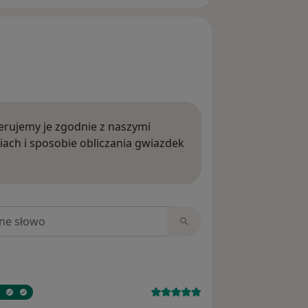
rujemy je zgodnie z naszymi
iach i sposobie obliczania gwiazdek
ięcej o opiniach
niach