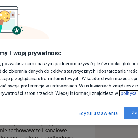
linic
czna
więcej
my Twoją prywatność
Wyślij wiadomość
, pozwalasz nam i naszym partnerom używać plików cookie (lub p
) do zbierania danych do celów statystycznych i dostarczania treśc
zaje przeglądania stron internetowych. W każdej chwili możesz spr
Adresy
Opinie
wać swoje preferencje w ustawieniach. W ustawieniach znajdziesz ró
prywatności stron trzecich. Więcej informacji znajdziesz w
polityka
Za
Edytuj ustawienia
 profesjonalizm, najnowocześniejszy
sową opiekę - zaczynając od
zenie zachowawcze i kanałowe
 - lupy/mikroskop, po odbudowy