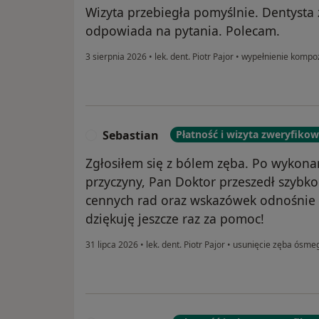
Wizyta przebiegła pomyślnie. Dentysta
odpowiada na pytania. Polecam.
3 sierpnia 2026
•
lek. dent. Piotr Pajor
•
wypełnienie kompo
Sebastian
Płatność i wizyta zweryfiko
S
Zgłosiłem się z bólem zęba. Po wykona
przyczyny, Pan Doktor przeszedł szybko 
cennych rad oraz wskazówek odnośnie p
dziękuję jeszcze raz za pomoc!
31 lipca 2026
•
lek. dent. Piotr Pajor
•
usunięcie zęba ósme