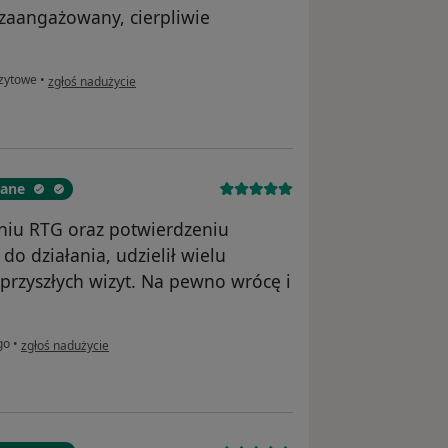
 zaangażowany, cierpliwie
w opinii użytkownika Michał
zytowe
•
zgłoś nadużycie
wane
niu RTG oraz potwierdzeniu
do działania, udzielił wielu
rzyszłych wizyt. Na pewno wrócę i
w opinii użytkownika Sebastian
go
•
zgłoś nadużycie