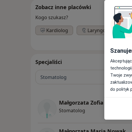
Zobacz inne placówki
Kogo szukasz?
Kardiolog
Laryngolog
Szanuje
Akceptując
Specjaliści
technologii
Twoje zwyc
Stomatolog
zaktualizo
do polityk 
Małgorzata Zofia Nowak
Stomatolog
Małgorzata Maria Nowak