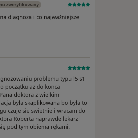
onu zweryfikowany
lna diagnoza i co najważniejsze
nika Konto zostało usunięte
iagnozowaniu problemu typu l5 s1
o początku az do konca
 Pana doktora z wielkim
cja byla skaplikowana bo była to
gu czuje sie swietnie i wracam do
tora Roberta naprawde lekarz
 się pod tym obiema rękami.