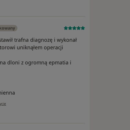
ikowany
tawił trafna diagnozę i wykonał
ktorowi uniknąłem operacji
 na dloni z ogromną epmatia i
mienna
ytkownika Janusz Drożdż
ycie