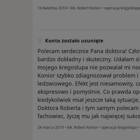
16 kwietnia 2019
•
lek. Robert Konior
•
operacja kręgosłupa
Konto zostało usunięte
Polecam serdecznie Pana doktora! Czło
bardzo dokładny i skuteczny. Udałam s
mojego kregoslupa nie pozwalał mi no
Konior szybko zdiagnozował problem i
ledzwiowego. Efekt jest niesamowity, c
ekspresowo i pomyslnie. Co prawda ope
kiedykolwiek miał jeszcze taką sytuacje
Doktora Roberta i tym samym polecam
fachowiec, życzę mu jak najwięcej suk
24 marca 2019
•
lek. Robert Konior
•
operacja kręgosłupa