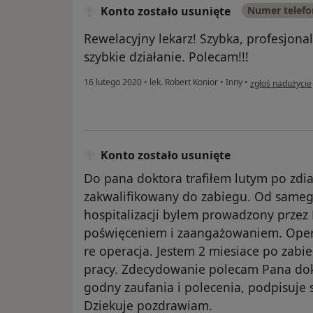
Konto zostało usunięte
Numer telef
Rewelacyjny lekarz! Szybka, profesjona
szybkie działanie. Polecam!!!
w opinii użytkow
16 lutego 2020
•
lek. Robert Konior
•
Inny
•
zgłoś nadużycie
Konto zostało usunięte
Do pana doktora trafiłem lutym po zd
zakwalifikowany do zabiegu. Od sameg
hospitalizacji bylem prowadzony przez
poświęceniem i zaangażowaniem. Opera
re operacja. Jestem 2 miesiace po zabie
pracy. Zdecydowanie polecam Pana dok
godny zaufania i polecenia, podpisuje
Dziekuje pozdrawiam.