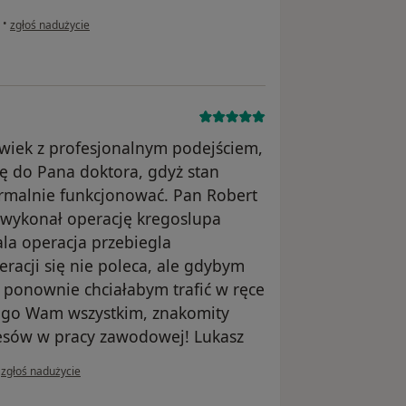
w opinii użytkownika Konto zostało usunięte
•
zgłoś nadużycie
wiek z profesjonalnym podejściem,
ię do Pana doktora, gdyż stan
rmalnie funkcjonować. Pan Robert
 wykonał operację kregoslupa
ala operacja przebiegla
racji się nie poleca, ale gdybym
, ponownie chciałabym trafić w ręce
 go Wam wszystkim, znakomity
cesów w pracy zawodowej! Lukasz
w opinii użytkownika Konto zostało usunięte
•
zgłoś nadużycie