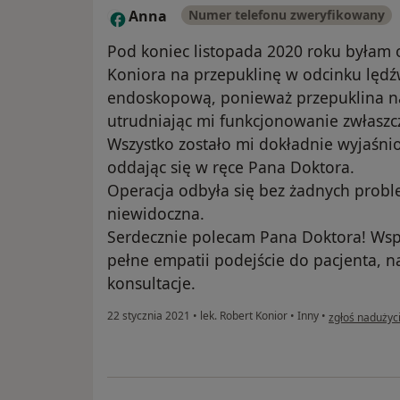
Anna
Numer telefonu zweryfikowany
A
Pod koniec listopada 2020 roku byłam
Koniora na przepuklinę w odcinku lęd
endoskopową, ponieważ przepuklina na
utrudniając mi funkcjonowanie zwłaszcz
Wszystko zostało mi dokładnie wyjaśni
oddając się w ręce Pana Doktora.
Operacja odbyła się bez żadnych proble
niewidoczna.
Serdecznie polecam Pana Doktora! Wspa
pełne empatii podejście do pacjenta, n
konsultacje.
w opinii użyt
22 stycznia 2021
•
lek. Robert Konior
•
Inny
•
zgłoś nadużyc