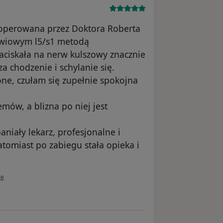
 operowana przez Doktora Roberta
źwiowym l5/s1 metodą
ciskała na nerw kulszowy znacznie
a chodzenie i schylanie się.
one, czułam się zupełnie spokojna
mów, a blizna po niej jest
niały lekarz, profesjonalne i
atomiast po zabiegu stała opieka i
kownika Anna
ie