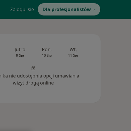
Zaloguj się
Dla profesjonalistów
Jutro
Pon,
Wt,
Śr,
Czw
9 Sie
10 Sie
11 Sie
12 Sie
13 Si
inika nie udostępnia opcji umawiania
wizyt drogą online