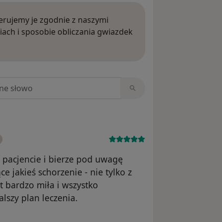
rujemy je zgodnie z naszymi
iach i sposobie obliczania gwiazdek
ięcej o opiniach
niach
 pacjencie i bierze pod uwagę
 jakieś schorzenie - nie tylko z
st bardzo miła i wszystko
lszy plan leczenia.
a Joanna