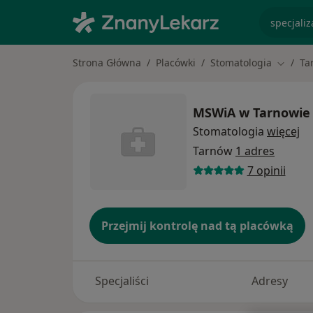
specjaliz
Strona Główna
Placówki
Stomatologia
Ta
Zmień 
MSWiA w Tarnowie 
Stomatologia
więcej
Tarnów
1 adres
7 opinii
Przejmij kontrolę nad tą placówką
Specjaliści
Adresy