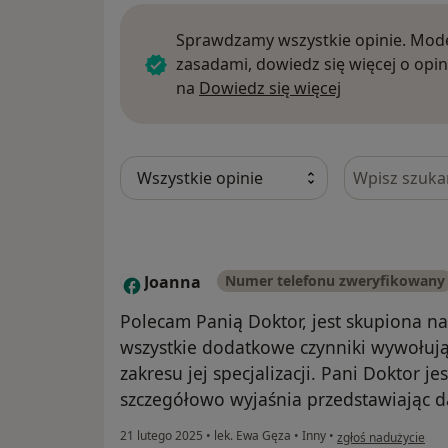
Sprawdzamy wszystkie opinie. Mode
zasadami, dowiedz się więcej o opin
Dowiedz się w
na
Dowiedz się więcej
Szukaj w opi
Joanna
Numer telefonu zweryfikowany
J
Polecam Panią Doktor, jest skupiona na
wszystkie dodatkowe czynniki wywołujące
zakresu jej specjalizacji. Pani Doktor je
szczegółowo wyjaśnia przedstawiając da
w opinii użytkownik
21 lutego 2025
•
lek. Ewa Gęza
•
Inny
•
zgłoś nadużycie