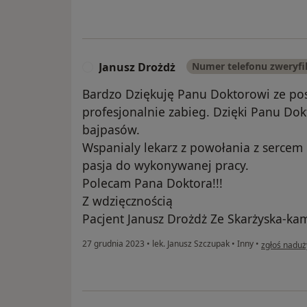
Janusz Drożdż
Numer telefonu zweryf
J
Bardzo Dziękuję Panu Doktorowi ze pos
profesjonalnie zabieg. Dzięki Panu Do
bajpasów.
Wspanialy lekarz z powołania z sercem
pasja do wykonywanej pracy.
Polecam Pana Doktora!!!
Z wdzięcznością
Pacjent Janusz Drożdż Ze Skarżyska-ka
w opinii uż
27 grudnia 2023
•
lek. Janusz Szczupak
•
Inny
•
zgłoś naduż