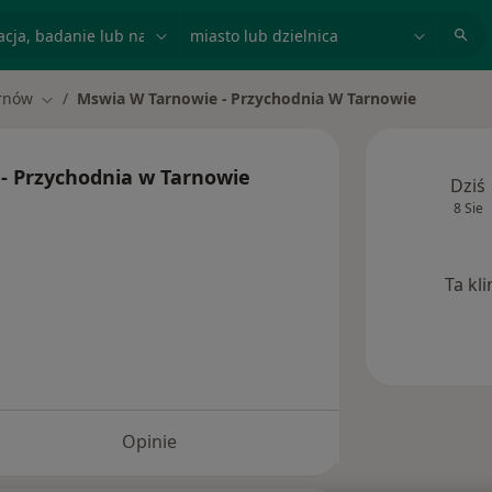
acja, badanie lub nazwisko
miasto lub dzielnica
rnów
Mswia W Tarnowie - Przychodnia W Tarnowie
miasto
Zmień miasto
- Przychodnia w Tarnowie
Dziś
8 Sie
Ta kl
Opinie