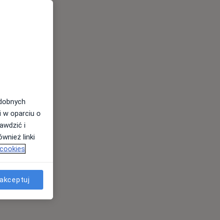
odobnych
i w oparciu o
awdzić i
wnież linki
 cookies
akceptuj