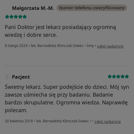
Małgorzata M.-M.
Numer telefonu zweryfikowany
M
Pani Doktor jest lekarz posiadający ogromną
wiedzę i dobre serce.
w opinii użytkownika 
8 lutego 2024
•
lek. Bernadetta Klimczak-Siwiec
•
Inny
•
zgłoś nadużycie
Pacjent
Świetny lekarz. Super podejście do dzieci. Mój syn
zawsze uśmiecha się przy badaniu. Badanie
bardzo skrupulatne. Ogromna wiedza. Naprawdę
polecam.
w opinii użytkownika Pa
30 kwietnia 2018
•
lek. Bernadetta Klimczak-Siwiec
•
•
zgłoś nadużycie