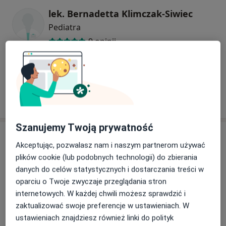
lek. Bernadetta Klimczak-Siwiec
Pediatra
9 opinii
Anna Elżbieta Zając
Pediatra
Szanujemy Twoją prywatność
Adres
Akceptując, pozwalasz nam i naszym partnerom używać
plików cookie (lub podobnych technologii) do zbierania
danych do celów statystycznych i dostarczania treści w
Powiększ mapę
oparciu o Twoje zwyczaje przeglądania stron
internetowych. W każdej chwili możesz sprawdzić i
zaktualizować swoje preferencje w ustawieniach. W
ustawieniach znajdziesz również linki do polityk
Miejska Przychodnia Lekarska Nr 5