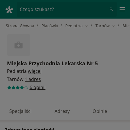
Me
Czego szukasz?
Strona Główna
Placówki
Pediatria
Tarnów
Mie
Zmień miasto
Zmień mi
Miejska Przychodnia Lekarska Nr 5
Pediatria
więcej
Tarnów
1 adres
6 opinii
Specjaliści
Adresy
Opinie
Zobacz inne placówki