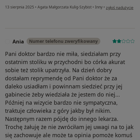
w opinii użytkownik
13 sierpnia 2025
•
Agata Małgorzata Kulig-Szybist
•
Inny
•
zgłoś nadużycie
Ania
Numer telefonu zweryfikowany
A
Pani doktor bardzo nie miła, siedziałam przy
ostatnim stoliku w przychodni bo córka akurat
sobie też stolik upatrzyła. Na dzień dobry
dostałam reprymendę od Pani doktor że za
daleko usiadłam i powinnam siedzieć przy jej
gabinecie żeby wiedziała że jestem do niej...
Później na wizycie bardzo nie sympatyczna,
traktuje człowieka z góry jakby był nikim.
Następnym razem pójdę do innego lekarza.
Trochę żałuję że nie zwróciłam jej uwagi na to jak
się zachowuje ale może ta opinia pomoże komuś