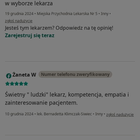
w wyborze lekarza
19 grudnia 2024
•
Miejska Przychodnia Lekarska Nr 5
•
Inny
•
w opinii użytkownika Ania
zgłoś nadużycie
Jesteś tym lekarzem? Odpowiedz na tę opinię!
Zarejestruj się teraz
Żaneta W
Numer telefonu zweryfikowany
Ż
Świetny " ludzki" lekarz, kompetencja, empatia i
zainteresowanie pacjentem.
w opinii użytkowni
10 grudnia 2024
•
lek. Bernadetta Klimczak-Siwiec
•
Inny
•
zgłoś nadużycie