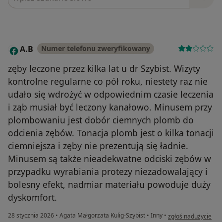
A.B
Numer telefonu zweryfikowany
A
zęby leczone przez kilka lat u dr Szybist. Wizyty
kontrolne regularne co pół roku, niestety raz nie
udało się wdrożyć w odpowiednim czasie leczenia
i ząb musiał być leczony kanałowo. Minusem przy
plombowaniu jest dobór ciemnych plomb do
odcienia zębów. Tonacja plomb jest o kilka tonacji
ciemniejsza i zęby nie prezentują się ładnie.
Minusem są także nieadekwatne odciski zębów w
przypadku wyrabiania protezy niezadowalający i
bolesny efekt, nadmiar materiału powoduje duży
dyskomfort.
w opinii użytkownik
28 stycznia 2026
•
Agata Małgorzata Kulig-Szybist
•
Inny
•
zgłoś nadużycie