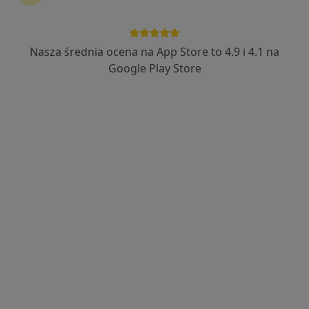
Centrum Medyczne Emmedica
·
Więcej
Reumatologia, Pulmonologia, Chirurgia
Nasza średnia ocena na App Store to 4.9 i 4.1 na
1037 opinii
Google Play Store
29 Listopada 9 piętro II,, Skawina
•
Mapa
Konsultacja reumatologiczna
200 zł
lek. Paula Zagórska-
Dziedzic
reumatolog
Brak dostępnych specjalistów z wolnymi terminami w tym centrum medycznym.
Pokaż profil
Dostępni specjaliści