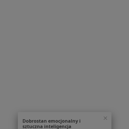
Ks. J. Popiełuszki 2a, Skawina
•
Mapa
Brak dostępnych specjalistów z wolnymi terminami w tym centrum medycznym.
Pokaż profil
Ośrodek Zdrowia w Jaworniku
Reumatologia, Pediatria, Interna
Jawornik 641, Myślenice
•
Mapa
Dobrostan emocjonalny i
Brak dostępnych specjalistów z wolnymi terminami w tym centrum medycznym.
sztuczna inteligencja