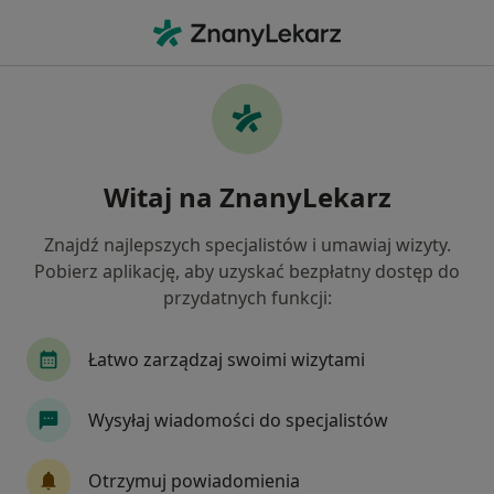
Me
Reumatologia • Myślenice, małopolskie
Filtry
• 1
Ubezpieczenie
Map
Reumatologia placówki w Myślenicach
Witaj na ZnanyLekarz
Jak działają wyniki wyszukiwania
Znajdź najlepszych specjalistów i umawiaj wizyty.
Pobierz aplikację, aby uzyskać bezpłatny dostęp do
Wybierz swoje ubezpieczenie
przydatnych funkcji:
Łatwo zarządzaj swoimi wizytami
Wysyłaj wiadomości do specjalistów
Otrzymuj powiadomienia