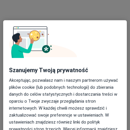
Strefa Dobrej Medycyny
·
Więcej
Reumatologia, Ortopedia, Fizjoterapia
1386 opinii
aleja Ignacego Daszyńskiego 12/LU1, Kraków
•
Mapa
Konsultacja reumatologiczna
280 zł
lek. Agnieszka
Pietraszko
Szanujemy Twoją prywatność
reumatolog
Akceptując, pozwalasz nam i naszym partnerom używać
Brak dostępnych specjalistów z wolnymi terminami w tym centrum medycznym.
plików cookie (lub podobnych technologii) do zbierania
danych do celów statystycznych i dostarczania treści w
Pokaż profil
oparciu o Twoje zwyczaje przeglądania stron
internetowych. W każdej chwili możesz sprawdzić i
zaktualizować swoje preferencje w ustawieniach. W
ustawieniach znajdziesz również linki do polityk
prywatności stron trzecich. Więcej informacji znajdziesz