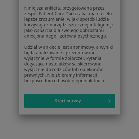
Pokaż profil
Niniejsza ankieta, przygotowana przez
zespół Patient Care Doctoralia, ma na celu
lepsze zrozumienie, w jaki sposób ludzie
korzystają z narzędzi sztucznej inteligencji
jako wsparcia dla swojego dobrostanu
emocjonalnego i zdrowia psychicznego.
Udział w ankiecie jest anonimowy, a wyniki
będą analizowane i prezentowane
wyłącznie w formie zbiorczej. Pytania
dotyczące nastolatków są skierowane
wyłącznie do rodziców lub opiekunów
prawnych. Nie zbieramy informacji
Niepubliczny Zakład Opieki Zdrowotnej w
bezpośrednio od osób niepełnoletnich.
Świątnikach Górnych
·
Więcej
Reumatologia, Medycyna rodzinna, Stomatologia
Start survey
Krakowska 2, Świątniki Górne
•
Mapa
Brak dostępnych specjalistów z wolnymi terminami w tym centrum medycznym.
Pokaż profil