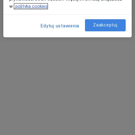
w
polityka cookies
Zaakceptuj
Edytuj ustawienia
Bezpieczne płatności
CM PROMED
·
Więcej
Reumatologia, Laryngologia, Ortopedia
3084 opinie
Adres 1
Adres 2
Adres 3
Adres 4
Olszańska 5g, Kraków
•
Mapa
Konsultacja reumatologiczna
od 300 zł
lek. Monika Wiącek-
Jacquelin
reumatolog