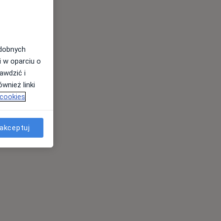
odobnych
i w oparciu o
awdzić i
wnież linki
 cookies
akceptuj