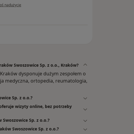
pinii użytkownika Konto zostało usunięte
łoś nadużycie
Kraków Swoszowice Sp. z o.o., Kraków?
, Kraków dysponuje dużym zespołem o
cja medyczna, ortopedia, reumatologia,
wice Sp. z o.o.?
feruje wizyty online, bez potrzeby
Swoszowice Sp. z o.o.?
aków Swoszowice Sp. z o.o.?