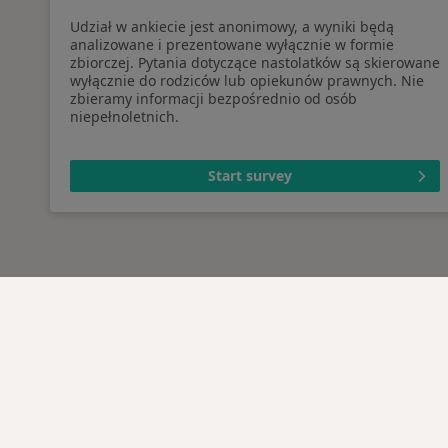
Udział w ankiecie jest anonimowy, a wyniki będą
analizowane i prezentowane wyłącznie w formie
zbiorczej. Pytania dotyczące nastolatków są skierowane
wyłącznie do rodziców lub opiekunów prawnych. Nie
zbieramy informacji bezpośrednio od osób
niepełnoletnich.
Start survey
Serwis
Dla pa
Regulamin
Lekarz
Polityka prywatności pacjentów
Placów
Polityka prywatności
Pytani
profesjonalistów
Usługi 
Polityka prywatności dla
Choro