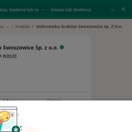
acja, badanie lub nazwisko
miasto lub dzielnica
na
Kraków
Uzdrowisko Kraków Swoszowice Sp. Z O.o.
Zmień miasto
 Swoszowice Sp. z o.o.
a
więcej
Adresy
Opinie