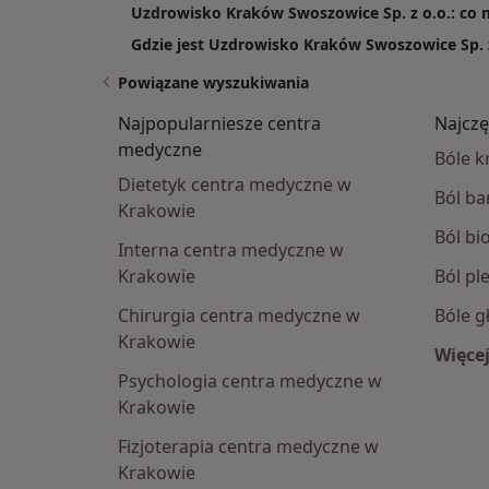
Uzdrowisko Kraków Swoszowice Sp. z o.o.: co m
Gdzie jest Uzdrowisko Kraków Swoszowice Sp. z
Powiązane wyszukiwania
Najpopularniesze centra
Najczę
medyczne
Bóle k
Dietetyk centra medyczne w
Ból ba
Krakowie
Ból bi
Interna centra medyczne w
Krakowie
Ból pl
Chirurgia centra medyczne w
Bóle g
Krakowie
Więcej
W
Psychologia centra medyczne w
Krakowie
Fizjoterapia centra medyczne w
Krakowie