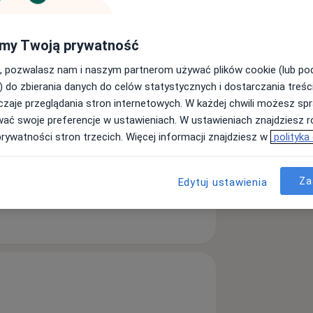
my Twoją prywatność
Szukaj innej specjalizacji
, pozwalasz nam i naszym partnerom używać plików cookie (lub p
) do zbierania danych do celów statystycznych i dostarczania treśc
zaje przeglądania stron internetowych. W każdej chwili możesz spr
wać swoje preferencje w ustawieniach. W ustawieniach znajdziesz ró
ji skojarzone z dobroczynnym
prywatności stron trzecich. Więcej informacji znajdziesz w
polityka
gólności kąpielami siarczkowymi.
omeracji miejskiej, Uzdrowisko
ilaktyki profilaktyki zdrowotnej i
Za
Edytuj ustawienia
kolic. W ramach przychodni
ą oni skorzystać z dobrodziejstwa
miejsca zamieszkania. Pozwala to na
nym łączeniu terapii z życiem
wał działanie tutejszych wód, z
zdrowiska co roku.