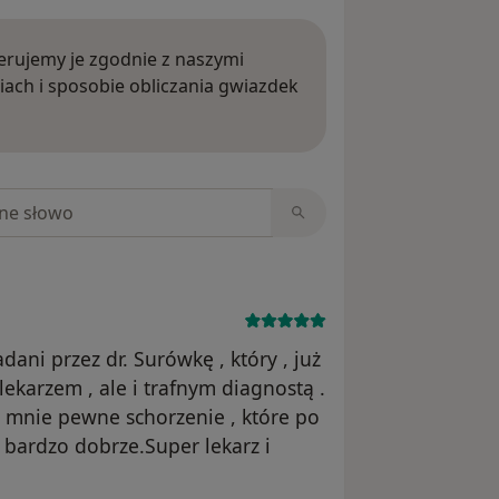
rujemy je zgodnie z naszymi
iach i sposobie obliczania gwiazdek
ięcej o opiniach
niach
ani przez dr. Surówkę , który , już
lekarzem , ale i trafnym diagnostą .
 mnie pewne schorzenie , które po
 bardzo dobrze.Super lekarz i