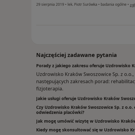
w o
29 sierpnia 2019
•
lek. Piotr Surówka
•
badania ogólne
•
zg
Najczęściej zadawane pytania
Porady z jakiego zakresu oferuje Uzdrowisko 
Uzdrowisko Kraków Swoszowice Sp. z o.o.
następujących zakresach porad: rehabilita
fizjoterapia.
Jakie usługi oferuje Uzdrowisko Kraków Swoszo
Czy Uzdrowisko Kraków Swoszowice Sp. z o.o. o
odwiedzenia placówki?
Jak mogę umówić wizytę w Uzdrowisko Kraków 
Kiedy mogę skonsultować się w Uzdrowisko Kr