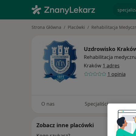
specjaliz
Strona Główna
Placówki
Rehabilitacja Medycz
Uzdrowisko Kraków
Rehabilitacja medyczn
Kraków
1 adres
1 opinia
O nas
Specjaliści
Zobacz inne placówki
Kogo szukasz?