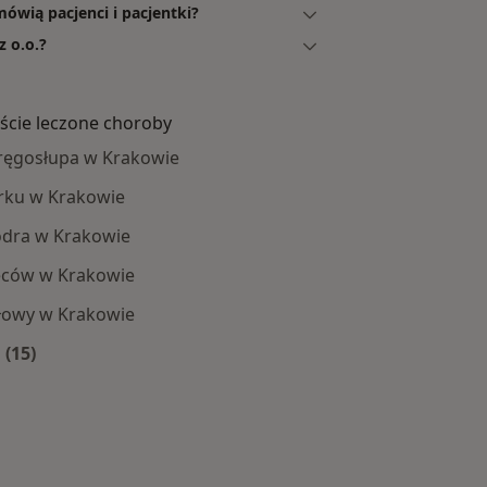
ówią pacjenci i pacjentki?
 o.o.?
ście leczone choroby
ręgosłupa w Krakowie
rku w Krakowie
odra w Krakowie
eców w Krakowie
łowy w Krakowie
 (15)
ięcej w kategorii: Najczęście leczone choroby