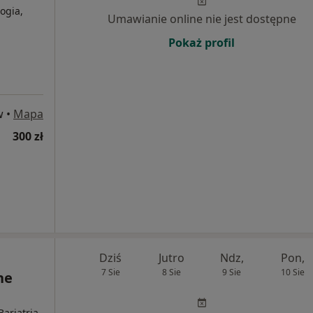
ogia,
Umawianie online nie jest dostępne
Pokaż profil
w
•
Mapa
300 zł
Dziś
Jutro
Ndz,
Pon,
7 Sie
8 Sie
9 Sie
10 Sie
ne
Bariatria