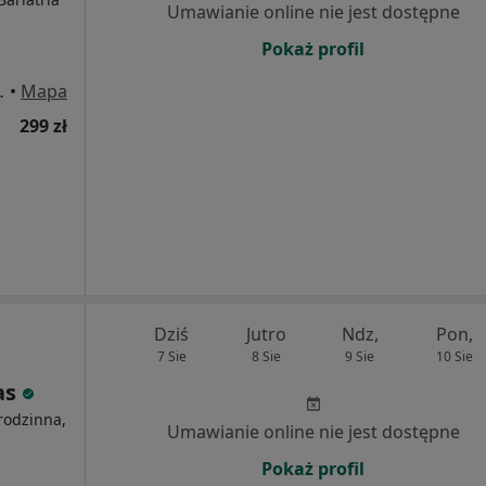
Umawianie online nie jest dostępne
Pokaż profil
a 54, Katowice
•
Mapa
299 zł
Dziś
Jutro
Ndz,
Pon,
7 Sie
8 Sie
9 Sie
10 Sie
as
rodzinna,
Umawianie online nie jest dostępne
Pokaż profil