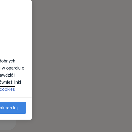
Wt,
Śr,
Czw,
11 Sie
12 Sie
13 Sie
odobnych
i w oparciu o
awdzić i
wnież linki
 cookies
akceptuj