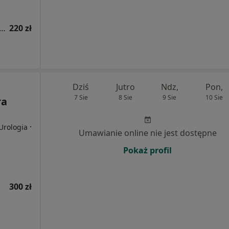
tacja reumatologiczna (kolejna wizyta)
220 zł
Dziś
Jutro
Ndz,
Pon,
7 Sie
8 Sie
9 Sie
10 Sie
ra
·
Urologia
Umawianie online nie jest dostępne
Pokaż profil
300 zł