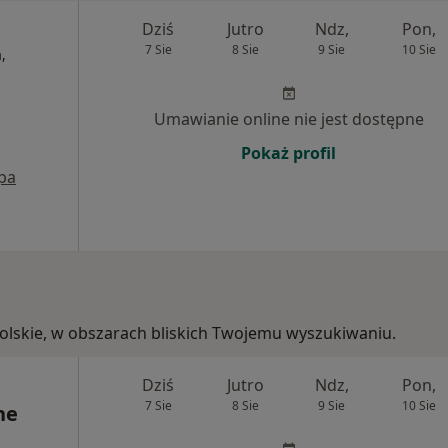
Dziś
Jutro
Ndz,
Pon,
7 Sie
8 Sie
9 Sie
10 Sie
,
Umawianie online nie jest dostępne
Pokaż profil
pa
polskie, w obszarach bliskich Twojemu wyszukiwaniu.
Dziś
Jutro
Ndz,
Pon,
7 Sie
8 Sie
9 Sie
10 Sie
ne