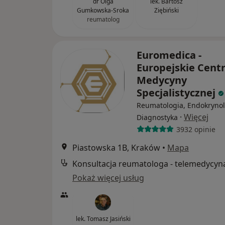
dr Olga
lek. Bartosz
Gumkowska-Sroka
Ziębiński
reumatolog
Euromedica -
Europejskie Cen
Medycyny
Specjalistycznej
Reumatologia, Endokrynol
·
Więcej
Diagnostyka
3932 opinie
Piastowska 1B, Kraków
•
Mapa
Konsultacja reumatologa - telemedycyn
Pokaż więcej usług
lek. Tomasz Jasiński