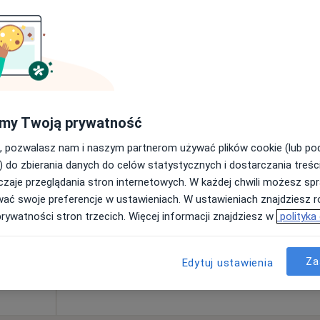
owska
Dziś
Jutro
Ndz,
Pon,
my Twoją prywatność
7 Sie
8 Sie
9 Sie
10 Sie
, pozwalasz nam i naszym partnerom używać plików cookie (lub p
·
Interna
) do zbierania danych do celów statystycznych i dostarczania treśc
zaje przeglądania stron internetowych. W każdej chwili możesz spr
Umawianie online nie jest dostępne
wać swoje preferencje w ustawieniach. W ustawieniach znajdziesz ró
Pokaż profil
prywatności stron trzecich. Więcej informacji znajdziesz w
polityka
wa Górnicza
•
Mapa
150 zł
Za
Edytuj ustawienia