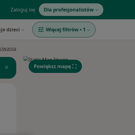
Zaloguj się
Dla profesjonalistów
je dzieci
Więcej filtrów
•
1
ukiwania
Powiększ mapę
Wt,
Śr,
Czw,
11 Sie
12 Sie
13 Sie