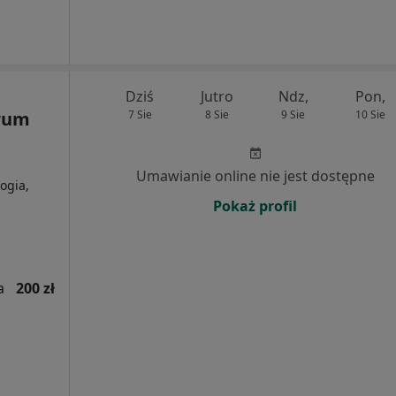
Dziś
Jutro
Ndz,
Pon,
trum
7 Sie
8 Sie
9 Sie
10 Sie
Umawianie online nie jest dostępne
ogia,
Pokaż profil
a
200 zł