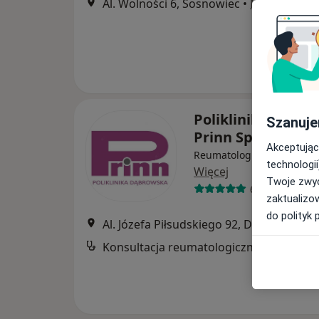
Al. Wolności 6, Sosnowiec
•
Mapa
Poliklinika Dąbr
Szanuje
Prinn Sp. z o.o.
Akceptując
Reumatologia, Chirurgia, 
technologii
Więcej
Twoje zwyc
617 opinii
zaktualizo
do polityk 
Al. Józefa Piłsudskiego 92, Dąbro
Konsultacja reumatologiczna