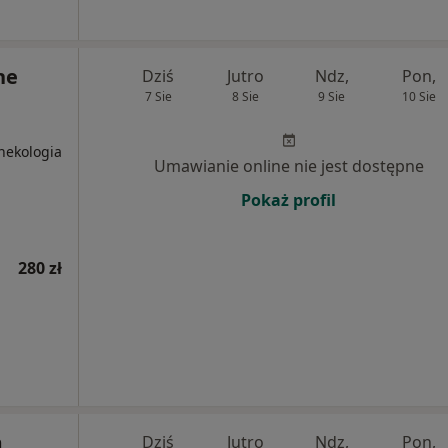
ne
Dziś
Jutro
Ndz,
Pon,
7 Sie
8 Sie
9 Sie
10 Sie
nekologia
Umawianie online nie jest dostępne
Pokaż profil
280 zł
m
Dziś
Jutro
Ndz,
Pon,