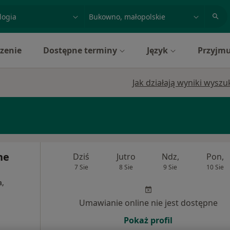
acja, badanie lub nazwisko
miasto lub dzielnica
zenie
Dostępne terminy
Język
Przyjmu
Jak działają wyniki wysz
ne
Dziś
Jutro
Ndz,
Pon,
7 Sie
8 Sie
9 Sie
10 Sie
a,
Umawianie online nie jest dostępne
Pokaż profil