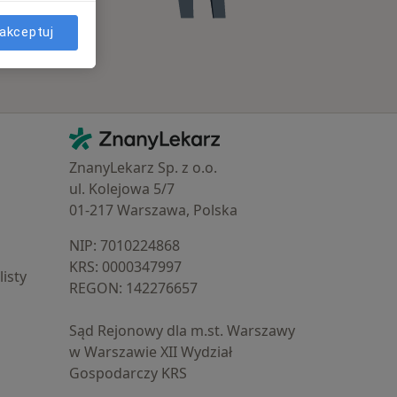
akceptuj
Kontakt
ZnanyLekarz - Strona główna
ZnanyLekarz Sp. z o.o.
ul. Kolejowa 5/7
01-217 Warszawa, Polska
NIP: ⁠7010224868
KRS: ⁠0000347997
isty
REGON: ⁠142276657
Sąd Rejonowy dla m.st. Warszawy
w Warszawie XII Wydział
Gospodarczy KRS