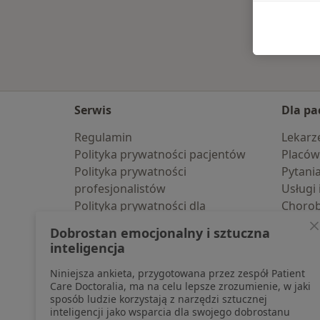
Serwis
Dla pa
Regulamin
Lekarz
Polityka prywatności pacjentów
Placów
Polityka prywatności
Pytani
profesjonalistów
Usługi 
Polityka prywatności dla
Choro
profesjonalistów, których dane
Pomoc
Dobrostan emocjonalny i sztuczna
pozyskaliśmy samodzielnie
Aplika
inteligencja
Polityka cookies
Blog d
Niniejsza ankieta, przygotowana przez zespół Patient
Jak działają wyniki wyszukiwania
Care Doctoralia, ma na celu lepsze zrozumienie, w jaki
Dostępność
sposób ludzie korzystają z narzędzi sztucznej
O nas
inteligencji jako wsparcia dla swojego dobrostanu