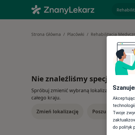
specjaliz
Strona Główna
Placówki
Rehabilitacja Medycz
Nie znaleźliśmy specjalistów
Szanuje
Spróbuj zmienić wybraną lokalizację lub wypró
całego kraju.
Akceptując
technologii
Zmień lokalizację
Poszukaj konsulta
Twoje zwyc
zaktualizo
do polityk 