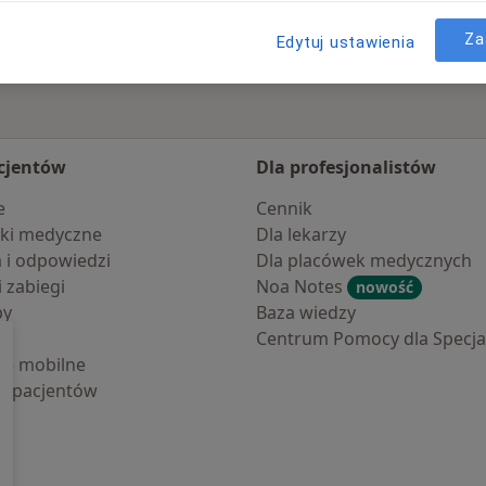
Za
Edytuj ustawienia
cjentów
Dla profesjonalistów
e
Cennik
ki medyczne
Dla lekarzy
a i odpowiedzi
Dla placówek medycznych
i zabiegi
Noa Notes
nowość
by
Baza wiedzy
Centrum Pomocy dla Specjal
cje mobilne
la pacjentów