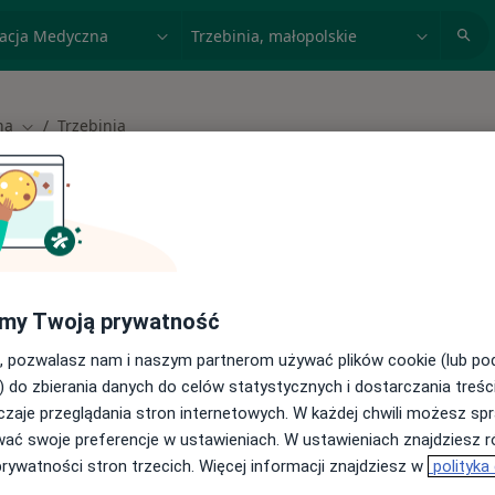
acja, badanie lub nazwisko
miasto lub dzielnica
na
Trzebinia
Zmień miasto
 spełniających podane kryteria
my Twoją prywatność
buj konsultacje online ze specjalistami z
, pozwalasz nam i naszym partnerom używać plików cookie (lub p
) do zbierania danych do celów statystycznych i dostarczania treśc
cji online
zaje przeglądania stron internetowych. W każdej chwili możesz spr
wać swoje preferencje w ustawieniach. W ustawieniach znajdziesz ró
prywatności stron trzecich. Więcej informacji znajdziesz w
polityka