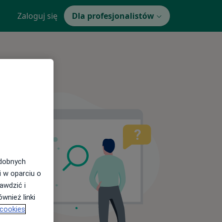
Zaloguj się
Dla profesjonalistów
odobnych
i w oparciu o
awdzić i
wnież linki
 cookies