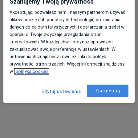
Szanujemy Twoją prywatność
Akceptując, pozwalasz nam i naszym partnerom używać
plików cookie (lub podobnych technologii) do zbierania
Nasza średnia ocena na App Store to 4.9 i 4.1 na
danych do celów statystycznych i dostarczania treści w
Nie znaleźliśmy specjalistów spełniających
Google Play Store
oparciu o Twoje zwyczaje przeglądania stron
podane kryteria
internetowych. W każdej chwili możesz sprawdzić i
zaktualizować swoje preferencje w ustawieniach. W
Spróbuj zmienić wybraną lokalizację lub wypróbuj
ustawieniach znajdziesz również linki do polityk
konsultacje online ze specjalistami z całego kraju.
prywatności stron trzecich. Więcej informacji znajdziesz
w
polityka cookies
Zmień lokalizację
Zaakceptuj
Poszukaj konsultacji online
Edytuj ustawienia