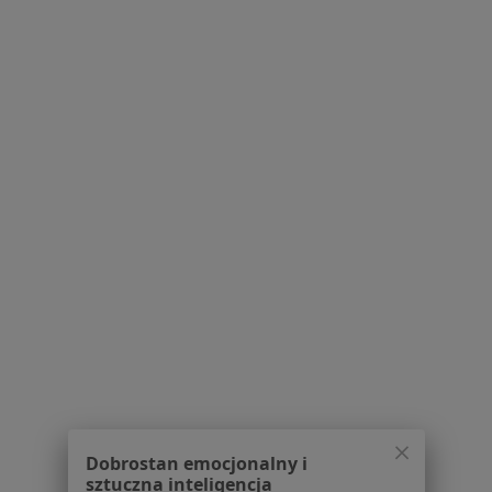
Pytania i odpowiedzi
Usługi i zabiegi
Choroby
Pomoc
Aplikacje mobilne
Blog dla pacjentów
Dla profesjonalistów
Cennik
Dla lekarzy
Dla placówek medycznych
Noa Notes
nowość
Baza wiedzy
Centrum Pomocy dla Specjalisty
Kontakt
ZnanyLekarz - Strona główna
ZnanyLekarz Sp. z o.o.
Dobrostan emocjonalny i
ul. Kolejowa 5/7
sztuczna inteligencja