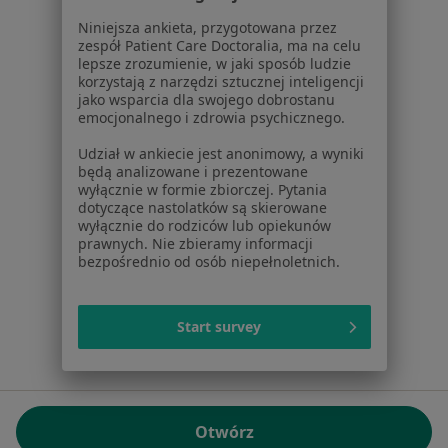
01-217 Warszawa, Polska
Niniejsza ankieta, przygotowana przez
zespół Patient Care Doctoralia, ma na celu
NIP: ⁠7010224868
lepsze zrozumienie, w jaki sposób ludzie
KRS: ⁠0000347997
korzystają z narzędzi sztucznej inteligencji
REGON: ⁠142276657
jako wsparcia dla swojego dobrostanu
emocjonalnego i zdrowia psychicznego.
Sąd Rejonowy dla m.st. Warszawy w Warszawie XII
Udział w ankiecie jest anonimowy, a wyniki
Wydział Gospodarczy KRS
będą analizowane i prezentowane
wyłącznie w formie zbiorczej. Pytania
Facebook
otwiera się w nowej karcie
dotyczące nastolatków są skierowane
wyłącznie do rodziców lub opiekunów
prawnych. Nie zbieramy informacji
bezpośrednio od osób niepełnoletnich.
otwiera się w nowej karcie
otwiera się w nowej karcie
otwiera się w nowej karcie
otwiera się w nowej karci
otwiera się
otwi
Polska
,
Türkiye
,
España
,
Italia
,
Deutschland
,
Česko
,
otwiera się w nowej karcie
otwiera się w nowej karcie
otwiera się w nowej karcie
otwiera się w nowej kar
otwiera się 
otwier
Portugal
,
México
,
Chile
,
Brasil
,
Argentina
,
Perú
,
Start survey
otwiera się w nowej karc
Colombia
Płatności kartą
ROZPORZĄDZENIE (UE) 2022/2065 (DSA) art. 24:
Otwórz