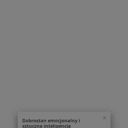
Pytania i odpowiedzi
Usługi i zabiegi
Choroby
Pomoc
Aplikacje mobilne
Blog dla pacjentów
Dla profesjonalistów
Cennik
Dla lekarzy
Dla placówek medycznych
Noa Notes
nowość
Baza wiedzy
Centrum Pomocy dla Specjalisty
Kontakt
ZnanyLekarz - Strona główna
ZnanyLekarz Sp. z o.o.
Dobrostan emocjonalny i
ul. Kolejowa 5/7
sztuczna inteligencja