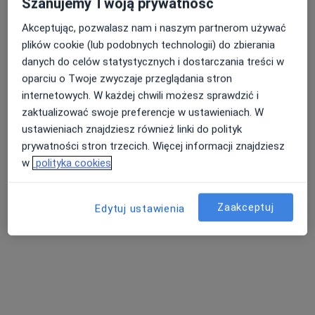
Szanujemy Twoją prywatność
Akceptując, pozwalasz nam i naszym partnerom używać
plików cookie (lub podobnych technologii) do zbierania
Nasza średnia ocena na App Store to 4.9 i 4.1 na
danych do celów statystycznych i dostarczania treści w
Nie znaleźliśmy specjalistów spełniających
Google Play Store
oparciu o Twoje zwyczaje przeglądania stron
podane kryteria
internetowych. W każdej chwili możesz sprawdzić i
zaktualizować swoje preferencje w ustawieniach. W
Spróbuj zmienić wybraną lokalizację lub wypróbuj
ustawieniach znajdziesz również linki do polityk
konsultacje online ze specjalistami z całego kraju.
prywatności stron trzecich. Więcej informacji znajdziesz
w
polityka cookies
Zmień lokalizację
Zaakceptuj
Poszukaj konsultacji online
Edytuj ustawienia