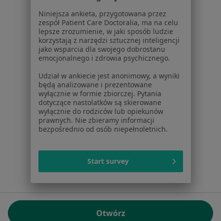
01-217 Warszawa, Polska
Niniejsza ankieta, przygotowana przez
zespół Patient Care Doctoralia, ma na celu
NIP: ⁠7010224868
lepsze zrozumienie, w jaki sposób ludzie
KRS: ⁠0000347997
korzystają z narzędzi sztucznej inteligencji
REGON: ⁠142276657
jako wsparcia dla swojego dobrostanu
emocjonalnego i zdrowia psychicznego.
Sąd Rejonowy dla m.st. Warszawy w Warszawie XII
Udział w ankiecie jest anonimowy, a wyniki
Wydział Gospodarczy KRS
będą analizowane i prezentowane
wyłącznie w formie zbiorczej. Pytania
Facebook
otwiera się w nowej karcie
dotyczące nastolatków są skierowane
wyłącznie do rodziców lub opiekunów
prawnych. Nie zbieramy informacji
bezpośrednio od osób niepełnoletnich.
otwiera się w nowej karcie
otwiera się w nowej karcie
otwiera się w nowej karcie
otwiera się w nowej karci
otwiera się
otwi
Polska
,
Türkiye
,
España
,
Italia
,
Deutschland
,
Česko
,
otwiera się w nowej karcie
otwiera się w nowej karcie
otwiera się w nowej karcie
otwiera się w nowej kar
otwiera się 
otwier
Portugal
,
México
,
Chile
,
Brasil
,
Argentina
,
Perú
,
Start survey
otwiera się w nowej karc
Colombia
Płatności kartą
ROZPORZĄDZENIE (UE) 2022/2065 (DSA) art. 24:
Otwórz