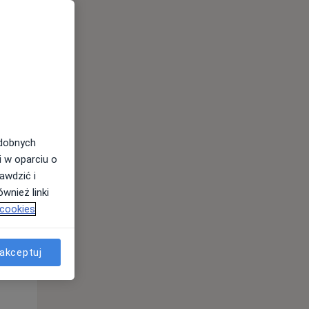
odobnych
i w oparciu o
awdzić i
Wt,
Śr,
Czw,
wnież linki
11 Sie
12 Sie
13 Sie
 cookies
akceptuj