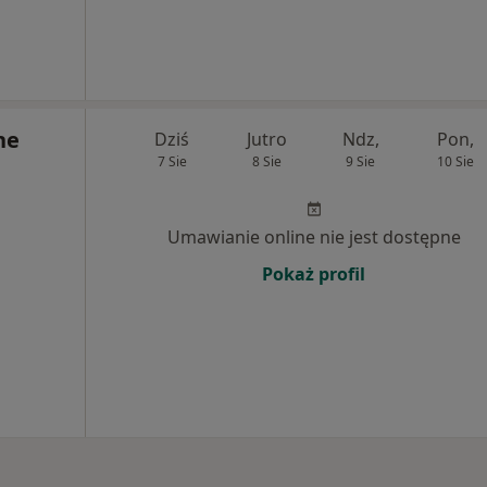
ne
Dziś
Jutro
Ndz,
Pon,
7 Sie
8 Sie
9 Sie
10 Sie
Umawianie online nie jest dostępne
Pokaż profil