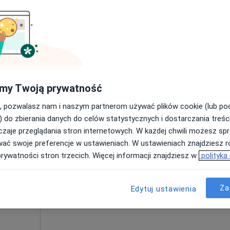
Pokaż profil
Mapa
my Twoją prywatność
, pozwalasz nam i naszym partnerom używać plików cookie (lub p
) do zbierania danych do celów statystycznych i dostarczania treśc
zaje przeglądania stron internetowych. W każdej chwili możesz spr
Dziś
Jutro
Ndz,
Pon,
wać swoje preferencje w ustawieniach. W ustawieniach znajdziesz ró
7 Sie
8 Sie
9 Sie
10 Sie
prywatności stron trzecich. Więcej informacji znajdziesz w
polityka
·
diatria
Umawianie online nie jest dostępne
Za
Edytuj ustawienia
Pokaż profil