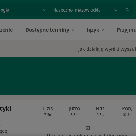
acja, badanie lub nazwisko
miasto lub dzielnica
zenie
Dostępne terminy
Język
Przyjmu
Jak działają wyniki wysz
tyki
Dziś
Jutro
Ndz,
Pon,
7 Sie
8 Sie
9 Sie
10 Sie
,
ęcej
Umawianie online nie jest dostępne