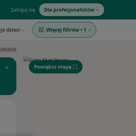
Zaloguj się
Dla profesjonalistów
je dzieci
Więcej filtrów
•
1
ukiwania
Powiększ mapę
Wt,
Śr,
Czw,
11 Sie
12 Sie
13 Sie