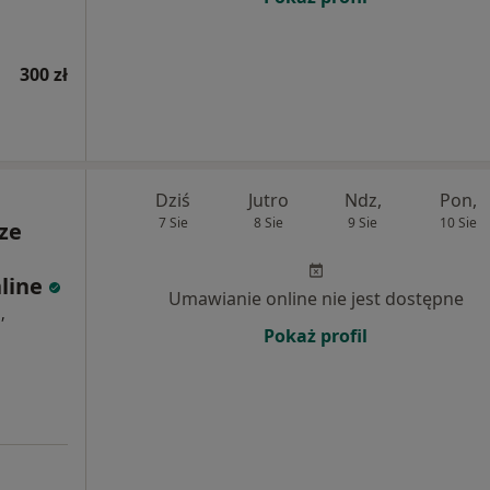
300 zł
Dziś
Jutro
Ndz,
Pon,
7 Sie
8 Sie
9 Sie
10 Sie
ze
nline
Umawianie online nie jest dostępne
,
Pokaż profil