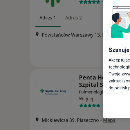
113 opinii
Adres 1
Adres 2
Powstańców Warszawy 13, Piaseczno
•
Szanuje
Akceptując
technologii
Twoje zwyc
Penta Hospitals -
zaktualizo
Szpital Św. Anny
do polityk 
Pulmonologia, Interna, Pe
Więcej
135 opinii
Mickiewicza 39, Piaseczno
•
Mapa