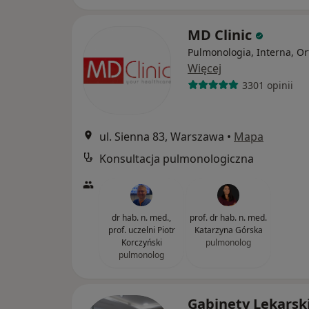
MD Clinic
Pulmonologia, Interna, O
Więcej
3301 opinii
ul. Sienna 83, Warszawa
•
Mapa
Konsultacja pulmonologiczna
dr hab. n. med.,
prof. dr hab. n. med.
prof. uczelni Piotr
Katarzyna Górska
Korczyński
pulmonolog
pulmonolog
Gabinety Lekarsk