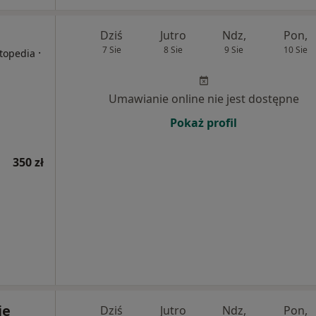
Dziś
Jutro
Ndz,
Pon,
7 Sie
8 Sie
9 Sie
10 Sie
·
rtopedia
Umawianie online nie jest dostępne
Pokaż profil
350 zł
ie
Dziś
Jutro
Ndz,
Pon,