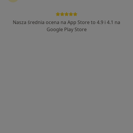
Lecznica Rodzinna Alfa
·
Więcej
Pulmonologia, Interna, Medycyna rodzinna
Nasza średnia ocena na App Store to 4.9 i 4.1 na
110 opinii
Google Play Store
Powstańców Warszawy 8, Brwinów
•
Mapa
Konsultacja pulmonologiczna
od 295 zł
dr n. med. Robert
Staniszewski
pulmonolog
Brak dostępnych specjalistów z wolnymi terminami w tym centrum medycznym.
Pokaż profil
Dostępni specjaliści