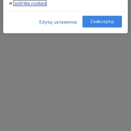
w
polityka cookies
lek. Katarzyna Sylwia
Modrzewska
internista
Zaakceptuj
Edytuj ustawienia
Brak dostępnych specjalistów z wolnymi terminami w tym centrum medycznym.
Pokaż profil
Bezpieczne płatności
7 Góra Med, lekarze specjaliści,
psychoterapia, online