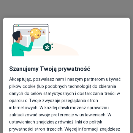
Specjaliści znajdują się poza Brwinów, mazowieckie,
w obszarach bliskich Twojemu wyszukiwaniu.
Szanujemy Twoją prywatność
Bezpieczne płatności
Akceptując, pozwalasz nam i naszym partnerom używać
OpenMed Centrum Medyczne
plików cookie (lub podobnych technologii) do zbierania
·
Więcej
Pulmonologia, Urologia, Ortopedia
danych do celów statystycznych i dostarczania treści w
4749 opinii
oparciu o Twoje zwyczaje przeglądania stron
Wschowska 8, Warszawa
•
Mapa
internetowych. W każdej chwili możesz sprawdzić i
zaktualizować swoje preferencje w ustawieniach. W
Konsultacja pulmonologiczna
320 zł
ustawieniach znajdziesz również linki do polityk
prywatności stron trzecich. Więcej informacji znajdziesz