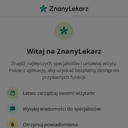
Me
Pulmonologia • Brwinów, mazowieckie
Filtry
• 1
Ubezpieczenie
Map
Pulmonologia placówki w Brwinowie
Witaj na ZnanyLekarz
Jak działają wyniki wyszukiwania
Znajdź najlepszych specjalistów i umawiaj wizyty.
Pobierz aplikację, aby uzyskać bezpłatny dostęp do
Wybierz swoje ubezpieczenie
przydatnych funkcji:
Łatwo zarządzaj swoimi wizytami
Wysyłaj wiadomości do specjalistów
Otrzymuj powiadomienia