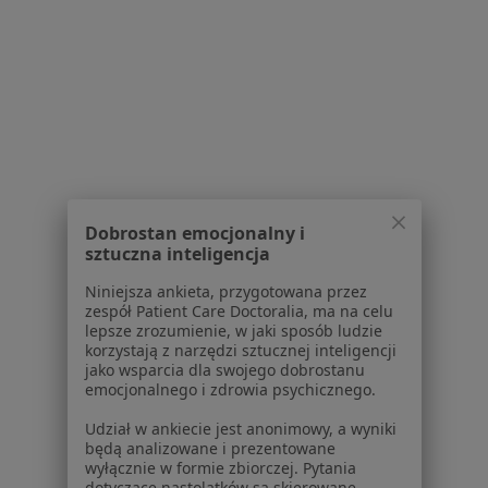
Serwis
Regulamin
Polityka prywatności pacjentów
Polityka prywatności profesjonalistów
Polityka prywatności dla profesjonalistów, których
dane pozyskaliśmy samodzielnie
Polityka cookies
Jak działają wyniki wyszukiwania
Dobrostan emocjonalny i
Dostępność
sztuczna inteligencja
O nas
Niniejsza ankieta, przygotowana przez
Praca
Rekrutujemy!
zespół Patient Care Doctoralia, ma na celu
Partnerzy
lepsze zrozumienie, w jaki sposób ludzie
Centrum prasowe
korzystają z narzędzi sztucznej inteligencji
jako wsparcia dla swojego dobrostanu
Kontakt
emocjonalnego i zdrowia psychicznego.
Dla pacjentów
Udział w ankiecie jest anonimowy, a wyniki
będą analizowane i prezentowane
Lekarze
wyłącznie w formie zbiorczej. Pytania
Placówki medyczne
dotyczące nastolatków są skierowane