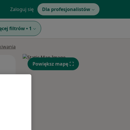
Zaloguj się
Dla profesjonalistów
ęcej filtrów
•
1
ukiwania
Wt,
Śr,
Czw,
Powiększ mapę
11 Sie
12 Sie
13 Sie