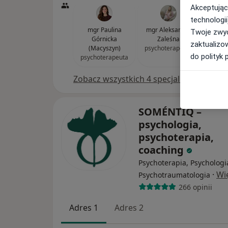
Akceptując
technologii
mgr Paulina
mgr Aleksandra
mg
Twoje zwyc
Górnicka
Zaleśna
Dop
zaktualizo
(Macyszyn)
psychoterapeuta
psy
do polityk 
psychoterapeuta
Zobacz wszystkich 4 specjalistów
SOMÉNTIQ –
psychologia,
psychoterapia,
coaching
Psychoterapia, Psychologi
·
Wi
Psychotraumatologia
266 opinii
Adres 1
Adres 2