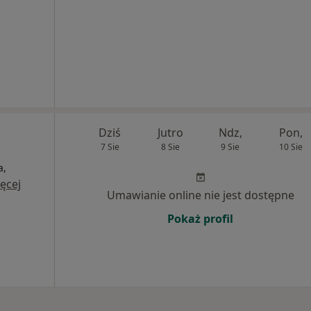
Dziś
Jutro
Ndz,
Pon,
7 Sie
8 Sie
9 Sie
10 Sie
a,
ęcej
Umawianie online nie jest dostępne
Pokaż profil