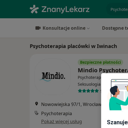
specjaliz
Konsultacje online
Dostępne t
Psychoterapia placówki w Iwinach
Bezpieczne płatności
Mindio Psychote
Psychoterapia, Psychologi
·
Więcej
Seksuologia
96 opinii
Nowowiejska 97/1, Wrocław
•
Mapa
Psychoterapia
Pokaż więcej usług
Szanuje