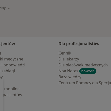
winy
miasto
Zmień miasto
cjentów
Dla profesjonalistów
e
Cennik
ki medyczne
Dla lekarzy
a i odpowiedzi
Dla placówek medycznych
i zabiegi
Noa Notes
nowość
by
Baza wiedzy
Centrum Pomocy dla Specjal
cje mobilne
la pacjentów