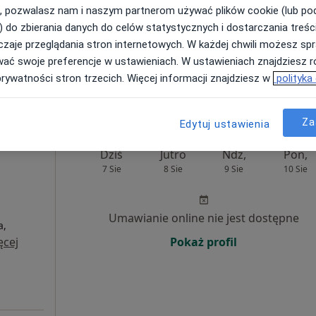
, pozwalasz nam i naszym partnerom używać plików cookie (lub p
) do zbierania danych do celów statystycznych i dostarczania treśc
r Roma
zaje przeglądania stron internetowych. W każdej chwili możesz spr
ierała
wać swoje preferencje w ustawieniach. W ustawieniach znajdziesz ró
cholog
prywatności stron trzecich. Więcej informacji znajdziesz w
polityka
Za
Edytuj ustawienia
Dziś
Jutro
Ndz,
Pon,
7 Sie
8 Sie
9 Sie
10 Sie
Umawianie online nie jest dostępne
a,
ęcej
Pokaż profil