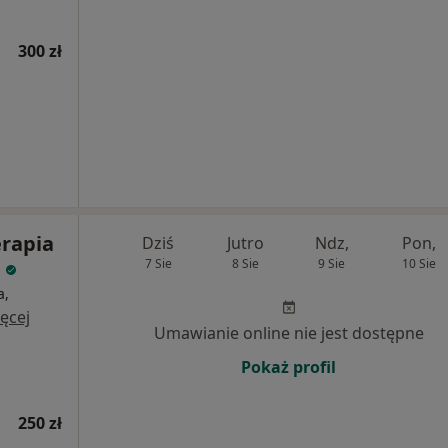
300 zł
erapia
Dziś
Jutro
Ndz,
Pon,
a
7 Sie
8 Sie
9 Sie
10 Sie
a,
ęcej
Umawianie online nie jest dostępne
Pokaż profil
250 zł