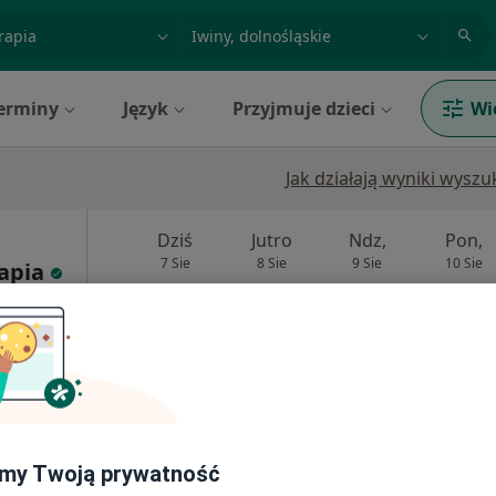
acja, badanie lub nazwisko
miasto lub dzielnica
erminy
Język
Przyjmuje dzieci
Wi
Jak działają wyniki wysz
Dziś
Jutro
Ndz,
Pon,
7 Sie
8 Sie
9 Sie
10 Sie
rapia
a,
Umawianie online nie jest dostępne
Pokaż profil
200 zł
my Twoją prywatność