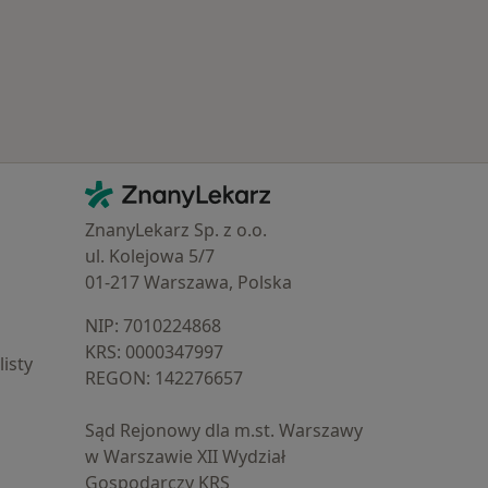
Kontakt
ZnanyLekarz - Strona główna
ZnanyLekarz Sp. z o.o.
ul. Kolejowa 5/7
01-217 Warszawa, Polska
NIP: ⁠7010224868
KRS: ⁠0000347997
isty
REGON: ⁠142276657
Sąd Rejonowy dla m.st. Warszawy
w Warszawie XII Wydział
Gospodarczy KRS