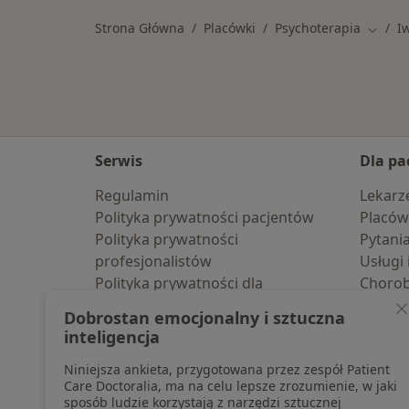
Strona Główna
Placówki
Psychoterapia
I
Zmień 
Serwis
Dla pa
Regulamin
Lekarz
Polityka prywatności pacjentów
Placów
Polityka prywatności
Pytani
profesjonalistów
Usługi 
Polityka prywatności dla
Choro
profesjonalistów, których dane
Pomoc
Dobrostan emocjonalny i sztuczna
pozyskaliśmy samodzielnie
Aplika
inteligencja
Polityka cookies
Blog d
Niniejsza ankieta, przygotowana przez zespół Patient
Jak działają wyniki wyszukiwania
Care Doctoralia, ma na celu lepsze zrozumienie, w jaki
Dostępność
sposób ludzie korzystają z narzędzi sztucznej