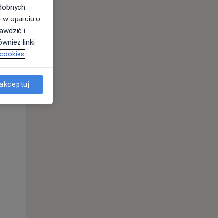
odobnych
i w oparciu o
awdzić i
wnież linki
 cookies
akceptuj
Wt,
Śr,
Czw,
11 Sie
12 Sie
13 Sie