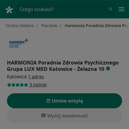
Me
Czego szukasz?
Strona Główna
Placówki
Harmonia Poradnia Zdrowia Psy
HARMONIA Poradnia Zdrowia Psychicznego
Grupa LUX MED Katowice - Żelazna 10
Katowice
1 adres
3 opinie
Umów wizytę
Wyślij wiadomość