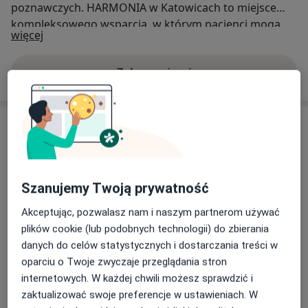
poznawczych. HARMONIA w Katowicach to miejsce
kompleksowego wsparcia, w którym pacjenci mogą
O nas
więcej
liczyć na profesjonalną opiekę i indywidualne
podejście.
Zobacz więcej
Usługi
Wszystkie
Szanujemy Twoją prywatność
Akceptując, pozwalasz nam i naszym partnerom używać
Konsultacja logopedyczna
plików cookie (lub podobnych technologii) do zbierania
konsultacja logopedyczna
Od 209 zł
Szczegóły
danych do celów statystycznych i dostarczania treści w
oparciu o Twoje zwyczaje przeglądania stron
Umów
internetowych. W każdej chwili możesz sprawdzić i
zaktualizować swoje preferencje w ustawieniach. W