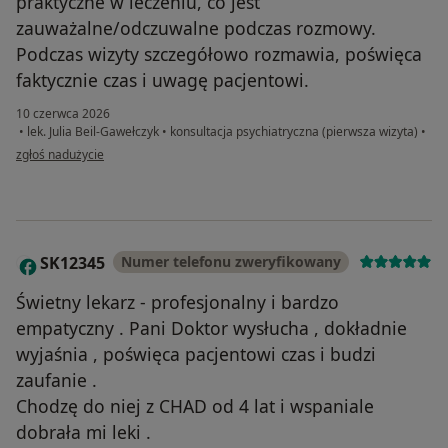
praktyczne w leczeniu, co jest
zauważalne/odczuwalne podczas rozmowy.
Podczas wizyty szczegółowo rozmawia, poświęca
faktycznie czas i uwagę pacjentowi.
10 czerwca 2026
•
lek. Julia Beil-Gawełczyk
•
konsultacja psychiatryczna (pierwsza wizyta)
•
w opinii użytkownika G.P.
zgłoś nadużycie
SK12345
Numer telefonu zweryfikowany
S
Świetny lekarz - profesjonalny i bardzo
empatyczny . Pani Doktor wysłucha , dokładnie
wyjaśnia , poświęca pacjentowi czas i budzi
zaufanie .
Chodzę do niej z CHAD od 4 lat i wspaniale
dobrała mi leki .