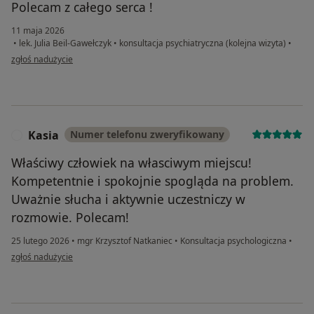
Polecam z całego serca !
11 maja 2026
•
lek. Julia Beil-Gawełczyk
•
konsultacja psychiatryczna (kolejna wizyta)
•
w opinii użytkownika SK12345
zgłoś nadużycie
Kasia
Numer telefonu zweryfikowany
K
Właściwy człowiek na własciwym miejscu!
Kompetentnie i spokojnie spogląda na problem.
Uważnie słucha i aktywnie uczestniczy w
rozmowie. Polecam!
25 lutego 2026
•
mgr Krzysztof Natkaniec
•
Konsultacja psychologiczna
•
w opinii użytkownika Kasia
zgłoś nadużycie