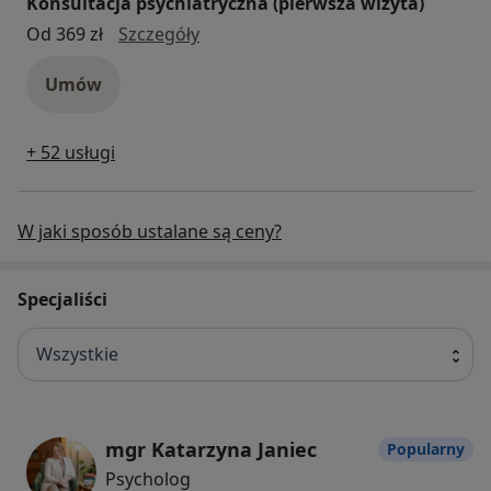
Konsultacja psychiatryczna (pierwsza wizyta)
konsultacja psychiatryczna (pierws
Od 369 zł
Szczegóły
Umów
+ 52 usługi
W jaki sposób ustalane są ceny?
Specjaliści
Wszystkie
mgr Katarzyna Janiec
Popularny
Psycholog