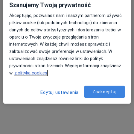
·
Więcej
Psychologia, Psychologia dziecięca, Psychoterapia
Szanujemy Twoją prywatność
72 opinie
Akceptując, pozwalasz nam i naszym partnerom używać
Adres 1
Adres 2
plików cookie (lub podobnych technologii) do zbierania
danych do celów statystycznych i dostarczania treści w
oparciu o Twoje zwyczaje przeglądania stron
ul. Armii Krajowej 7A, Wałbrzych
•
Mapa
internetowych. W każdej chwili możesz sprawdzić i
Brak dostępnych specjalistów z wolnymi terminami w tym centrum medycznym.
zaktualizować swoje preferencje w ustawieniach. W
ustawieniach znajdziesz również linki do polityk
Pokaż profil
prywatności stron trzecich. Więcej informacji znajdziesz
w
polityka cookies
Zaakceptuj
Edytuj ustawienia
Centrum Pomocy Psychiatryczno-