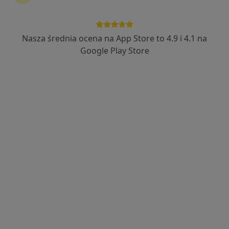
Bezpieczne płatności
Strefa Zdrowia Alterego
Nasza średnia ocena na App Store to 4.9 i 4.1 na
Psychologia, Psychoterapia, Logopedia
Google Play Store
77 opinii
Kasztelańska 3, Wałbrzych
•
Mapa
Konsultacja psychologiczna
200 zł
Pokaż więcej usług
mgr Anna Naskręt
mgr Katarzyna
mgr Alicja Jakubczyk
psycholog
Augustyniak
psycholog
psycholog
Zobacz wszystkich 6 specjalistów
Brak dostępnych specjalistów z wolnymi terminami w tym centrum medycznym.
Pokaż profil