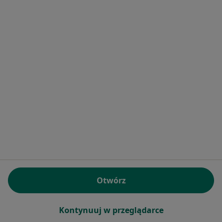
mgr Marta Paleczna
dr hab., prof. uczelni
mgr Tomasz
psycholog
Anita Frankowiak
Przyłucki
psychoonkolog
psycholog
Brak dostępnych specjalistów z wolnymi terminami w tym centrum medycznym.
Pokaż profil
Otwórz
Bezpieczne płatności
Medical Centrum
Kontynuuj w przeglądarce
·
Więcej
Psychologia, Chirurgia, Dietetyka