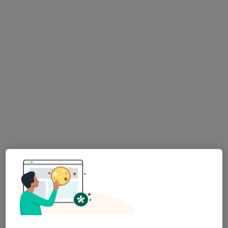
mgr Aleksandra
Bieniek
psycholog
Brak dostępnych specjalistów z wolnymi terminami w tym centrum medycznym.
Pokaż profil
Fractal Concept - Centrum Psychologii i
Rozwoju