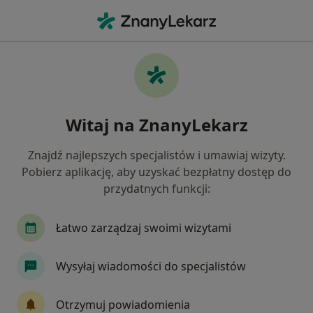
Me
Psychologia • Wałbrzych, dolnośląskie
Filtry
• 1
Ubezpieczenie
Map
Psychologia placówki w Wałbrzychu
Witaj na ZnanyLekarz
Jak działają wyniki wyszukiwania
Znajdź najlepszych specjalistów i umawiaj wizyty.
Pobierz aplikację, aby uzyskać bezpłatny dostęp do
Wybierz swoje ubezpieczenie
przydatnych funkcji:
Łatwo zarządzaj swoimi wizytami
Wysyłaj wiadomości do specjalistów
Otrzymuj powiadomienia