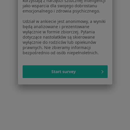
korzystają z narzędzi sztucznej inteligencji
SMOK Centrum Medyczne
jako wsparcia dla swojego dobrostanu
·
Więcej
Psychologia, Dietetyka, Ultrasonografia
emocjonalnego i zdrowia psychicznego.
426 opinii
Udział w ankiecie jest anonimowy, a wyniki
Konsultacja psychologiczna online
180 zł
będą analizowane i prezentowane
wyłącznie w formie zbiorczej. Pytania
Pokaż więcej usług
dotyczące nastolatków są skierowane
wyłącznie do rodziców lub opiekunów
prawnych. Nie zbieramy informacji
bezpośrednio od osób niepełnoletnich.
mgr Daria Czajka
mgr Jakub Barańczuk
mgr Urszula Dźwięga
seksuolog
psycholog
psycholog dziecięcy
Start survey
Zobacz wszystkich 4 specjalistów
Brak dostępnych specjalistów z wolnymi terminami w tym centrum medycznym.
Pokaż profil