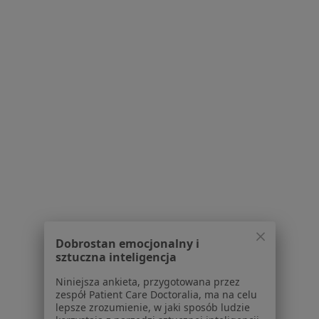
mgr Paulina
mgr Magdalena
mgr Michalina
Siarkowska
Hrankowska
Skrzetuska
psycholog
psycholog
psycholog
Zobacz wszystkich 9 specjalistów
Brak dostępnych specjalistów z wolnymi terminami w tym centrum medycznym.
Pokaż profil
Dobrostan emocjonalny i
sztuczna inteligencja
Niniejsza ankieta, przygotowana przez
zespół Patient Care Doctoralia, ma na celu
Bezpieczne płatności
lepsze zrozumienie, w jaki sposób ludzie