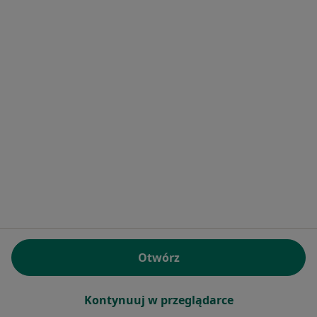
Bezpieczne płatności
Centrum Terapii ALMA
·
Więcej
Psychologia dziecięca, Psychoterapia, Psychiatria
4358 opinii
Konsultacja psychologiczna dzieci
250 zł
mgr Aleksandra
mgr Valeriia Alokhina
mgr Karolina Król
Garstka
psycholog
Groszek
psycholog
psycholog
Zobacz wszystkich 7 specjalistów
Brak dostępnych specjalistów z wolnymi terminami w tym centrum medycznym.
Otwórz
Pokaż profil
Kontynuuj w przeglądarce