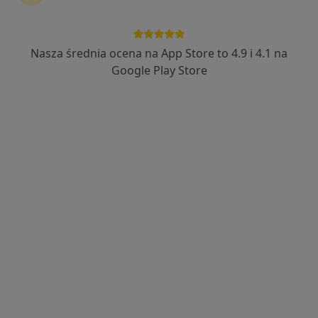
Bezpieczne płatności
Centrum Medyczne Nowy Świat
Nasza średnia ocena na App Store to 4.9 i 4.1 na
·
Psychologia dziecięca, Ortopedia, Ortopedia dziecięca
Google Play Store
Więcej
2214 opinii
Derkacza 13, Gliwice
•
Mapa
Brak dostępnych specjalistów z wolnymi terminami w tym centrum medycznym.
Pokaż profil