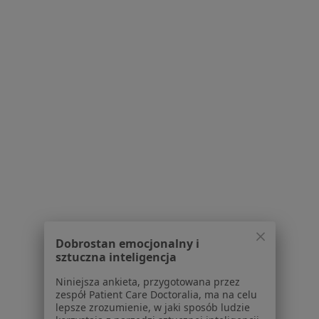
·
Więcej
Psychologia dziecięca, Psychologia, Psychoterapia
1043 opinie
Brak dostępnych specjalistów z wolnymi terminami w tym centrum medycznym.
Pokaż profil
Bezpieczne płatności
Dobrostan emocjonalny i
sztuczna inteligencja
Urbann Clinic
·
Więcej
Psychologia dziecięca, Psychologia, Psychoterapia
Niniejsza ankieta, przygotowana przez
zespół Patient Care Doctoralia, ma na celu
501 opinii
lepsze zrozumienie, w jaki sposób ludzie