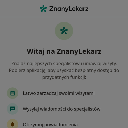
Me
Psychologia Dziecięca • Gliwice, śląskie
Filtry
• 1
Ubezpieczenie
Map
Psychologia dziecięca placówki w Gliwicach
Witaj na ZnanyLekarz
Jak działają wyniki wyszukiwania
Znajdź najlepszych specjalistów i umawiaj wizyty.
Pobierz aplikację, aby uzyskać bezpłatny dostęp do
Wybierz swoje ubezpieczenie
przydatnych funkcji:
Łatwo zarządzaj swoimi wizytami
Wysyłaj wiadomości do specjalistów
Otrzymuj powiadomienia