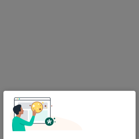
Pokaż profil
Bezpieczne płatności
Ośrodek Psychoterapii Poznaj Siebie
·
Więcej
Psychologia dziecięca, Psychiatria, Psychologia
105 opinii
Adres 1
Adres 2
Adres 3
Lotników 54, Gliwice
•
Mapa
Brak dostępnych specjalistów z wolnymi terminami w tym centrum medycznym.