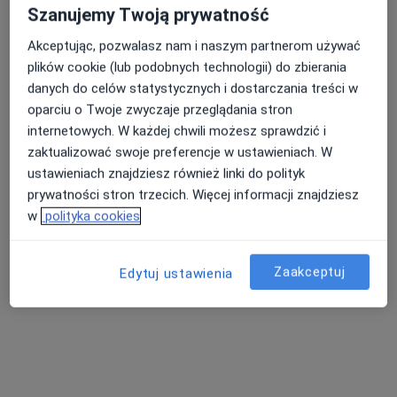
Szanujemy Twoją prywatność
Pokaż profil
Akceptując, pozwalasz nam i naszym partnerom używać
plików cookie (lub podobnych technologii) do zbierania
danych do celów statystycznych i dostarczania treści w
oparciu o Twoje zwyczaje przeglądania stron
internetowych. W każdej chwili możesz sprawdzić i
zaktualizować swoje preferencje w ustawieniach. W
ustawieniach znajdziesz również linki do polityk
prywatności stron trzecich. Więcej informacji znajdziesz
w
polityka cookies
Bezpieczne płatności
Poradnia Zdrowia Psychicznego Wyspa
Zaakceptuj
Edytuj ustawienia
Harmonii
·
Więcej
Psychologia dziecięca, Psychologia, Psychoterapia
180 opinii
ul. Plebiscytowa 1/402a, Gliwice
•
Mapa
Brak dostępnych specjalistów z wolnymi terminami w tym centrum medycznym.