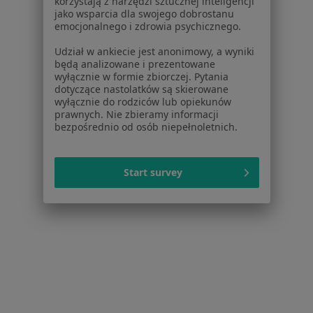
korzystają z narzędzi sztucznej inteligencji
Konsultacja psychologiczna
200 zł
jako wsparcia dla swojego dobrostanu
Pokaż więcej usług
emocjonalnego i zdrowia psychicznego.
Udział w ankiecie jest anonimowy, a wyniki
będą analizowane i prezentowane
wyłącznie w formie zbiorczej. Pytania
mgr Aleksandra
mgr Aleksandra
dotyczące nastolatków są skierowane
Jędrzejczyk
Pieczykolan
wyłącznie do rodziców lub opiekunów
psycholog
psycholog
prawnych. Nie zbieramy informacji
bezpośrednio od osób niepełnoletnich.
Brak dostępnych specjalistów z wolnymi terminami w tym centrum medycznym.
Pokaż profil
Start survey