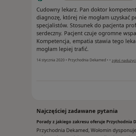
Cudowny lekarz. Pan doktor kompetentn
diagnozę, której nie mogłam uzyskać po
specjalistów. Stosunek do pacjenta pro
serdeczny. Pacjent czuje ogromne wspar
Kompetencja, empatia stawia tego leka
mogłam lepiej trafić.
w opinii użytk
14 stycznia 2020
•
Przychodnia Dekamed
•
•
zgłoś nadużyc
Najczęściej zadawane pytania
Porady z jakiego zakresu oferuje Przychodni
Przychodnia Dekamed, Wołomin dysponuje