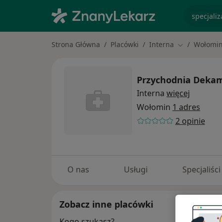
specjaliz
Strona Główna
Placówki
Interna
Wołomi
Zmień miasto
Przychodnia Dek
Interna
więcej
Wołomin
1 adres
2 opinie
O nas
Usługi
Specjaliści
Zobacz inne placówki
Kogo szukasz?