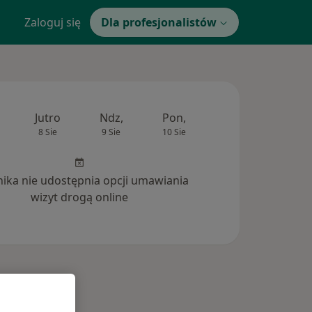
Zaloguj się
Dla profesjonalistów
Jutro
Ndz,
Pon,
Wt,
Śr,
8 Sie
9 Sie
10 Sie
11 Sie
12 Si
inika nie udostępnia opcji umawiania
wizyt drogą online