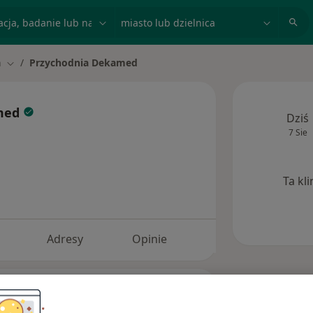
acja, badanie lub nazwisko
miasto lub dzielnica
n
Przychodnia Dekamed
Zmień miasto
amed
Dziś
7 Sie
Ta kl
Adresy
Opinie