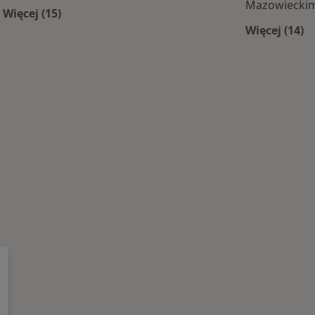
Mazowiecki
Więcej (15)
Więcej w kategorii: Najczęście leczone choroby
Więcej (14)
Więcej 
e centra medyczne