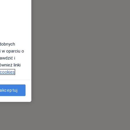
odobnych
i w oparciu o
awdzić i
wnież linki
 cookies
akceptuj