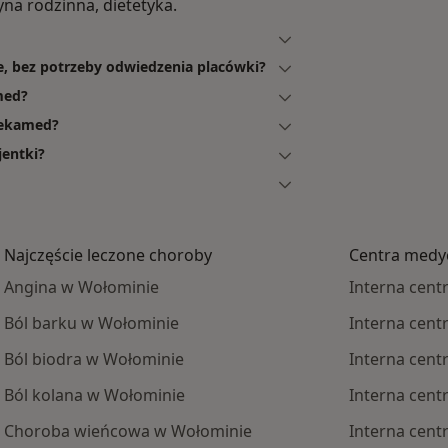
yna rodzinna, dietetyka.
e, bez potrzeby odwiedzenia placówki?
med?
Dekamed?
jentki?
Najczęście leczone choroby
Centra medyc
Angina w Wołominie
Interna cen
Ból barku w Wołominie
Interna cent
Ból biodra w Wołominie
Interna cent
Ból kolana w Wołominie
Interna cen
Choroba wieńcowa w Wołominie
Interna cen