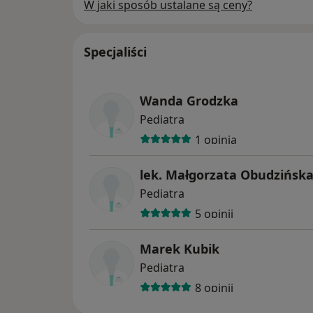
W jaki sposób ustalane są ceny?
Specjaliści
Wanda Grodzka
Pediatra
1 opinia
lek. Małgorzata Obudzińsk
Pediatra
5 opinii
Marek Kubik
Pediatra
8 opinii