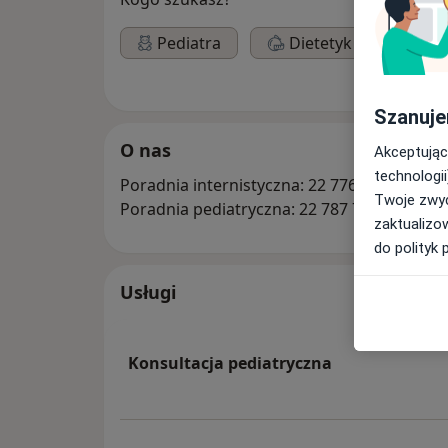
Pediatra
Dietetyk
Szanuje
O nas
Akceptując
technologii
Poradnia internistyczna: 22 776 30 31, 22 7
Twoje zwyc
Poradnia pediatryczna: 22 787 78 68
zaktualizo
do polityk 
Usługi
Konsultacja pediatryczna