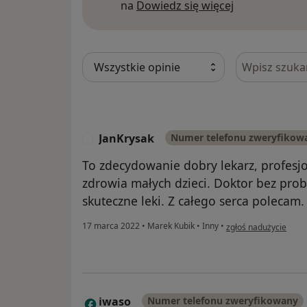
Dowiedz się w
na
Dowiedz się więcej
Szukaj w opi
JanKrysak
Numer telefonu zweryfikow
J
To zdecydowanie dobry lekarz, profesj
zdrowia małych dzieci. Doktor bez prob
skuteczne leki. Z całego serca polecam.
w opinii użytkownika 
17 marca 2022
•
Marek Kubik
•
Inny
•
zgłoś nadużycie
iwaso
Numer telefonu zweryfikowany
I