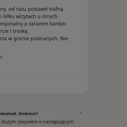
y, od razu postawił trafną
 kilku wizytach u innych
fesjonalny a zarazem bardzo
cie i troskę.
rza w gronie polecanych. Nie
ownika iwaso
ie
a Dekamed, Wołomin?
 dużym zespołem o następujących