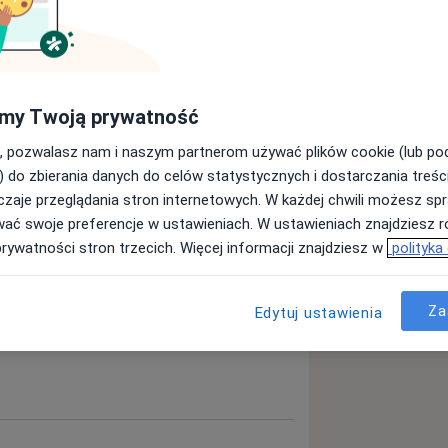
Szukaj innej specjalizacji
my Twoją prywatność
, pozwalasz nam i naszym partnerom używać plików cookie (lub p
) do zbierania danych do celów statystycznych i dostarczania treśc
60 81 00, 510 282 562
zaje przeglądania stron internetowych. W każdej chwili możesz spr
wać swoje preferencje w ustawieniach. W ustawieniach znajdziesz ró
prywatności stron trzecich. Więcej informacji znajdziesz w
polityka
Za
Edytuj ustawienia