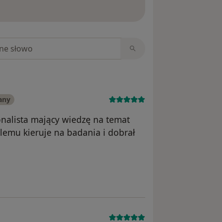
ięcej o opiniach
niach
any
onalista mający wiedzę na temat
lemu kieruje na badania i dobrał
JanKrysak