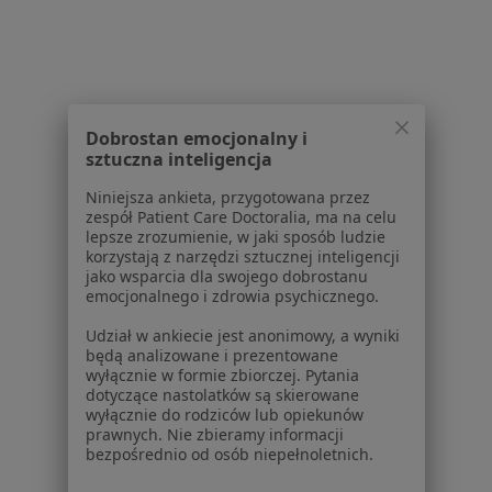
Jak działają wyniki wyszukiwania
Dostępność
O nas
Praca
Rekrutujemy!
Partnerzy
Dobrostan emocjonalny i
Centrum prasowe
sztuczna inteligencja
Kontakt
Niniejsza ankieta, przygotowana przez
zespół Patient Care Doctoralia, ma na celu
Dla pacjentów
lepsze zrozumienie, w jaki sposób ludzie
korzystają z narzędzi sztucznej inteligencji
Lekarze
jako wsparcia dla swojego dobrostanu
Placówki medyczne
emocjonalnego i zdrowia psychicznego.
Pytania i odpowiedzi
Udział w ankiecie jest anonimowy, a wyniki
Usługi i zabiegi
będą analizowane i prezentowane
Choroby
wyłącznie w formie zbiorczej. Pytania
Pomoc
dotyczące nastolatków są skierowane
wyłącznie do rodziców lub opiekunów
Aplikacje mobilne
prawnych. Nie zbieramy informacji
Blog dla pacjentów
bezpośrednio od osób niepełnoletnich.
Dla profesjonalistów