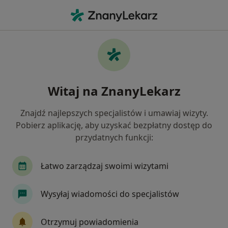
Me
Położnictwo • Wołomin, mazowieckie
Filtry
• 1
Ubezpieczenie
Map
Położnictwo placówki w Wołominie
Witaj na ZnanyLekarz
Jak działają wyniki wyszukiwania
Znajdź najlepszych specjalistów i umawiaj wizyty.
Pobierz aplikację, aby uzyskać bezpłatny dostęp do
Wybierz swoje ubezpieczenie
przydatnych funkcji:
Łatwo zarządzaj swoimi wizytami
Wysyłaj wiadomości do specjalistów
Otrzymuj powiadomienia