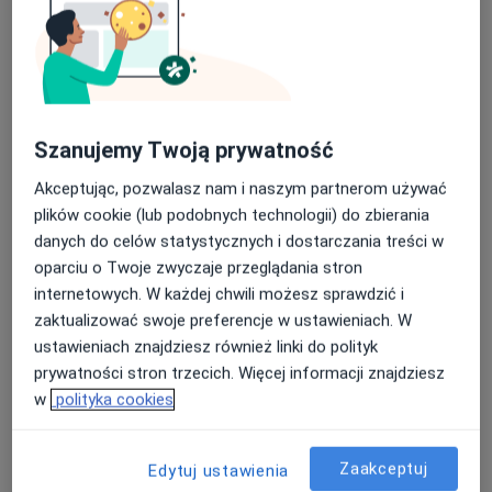
Mak-Med Klinika Chorób Cywilizacyjnych
·
Więcej
Położnictwo, Alergologia, Chirurgia
63 opinie
Szanujemy Twoją prywatność
Adres 1
Adres 2
Adres 3
Akceptując, pozwalasz nam i naszym partnerom używać
plików cookie (lub podobnych technologii) do zbierania
danych do celów statystycznych i dostarczania treści w
Błońska 18, Wołomin
•
Mapa
oparciu o Twoje zwyczaje przeglądania stron
Brak dostępnych specjalistów z wolnymi terminami w tym centrum medycznym.
internetowych. W każdej chwili możesz sprawdzić i
zaktualizować swoje preferencje w ustawieniach. W
Pokaż profil
ustawieniach znajdziesz również linki do polityk
prywatności stron trzecich. Więcej informacji znajdziesz
w
polityka cookies
Zaakceptuj
Edytuj ustawienia