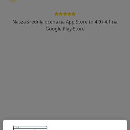
Osasuna Bellesa Sp. z o.o.
·
Położnictwo, Medycyna rodzinna, Alergologia dziecięca
Nasza średnia ocena na App Store to 4.9 i 4.1 na
Więcej
Google Play Store
100 opinii
Adres 1
Adres 2
Księdza Marcina Załuskiego 35, Kobyłka
•
Mapa
Brak dostępnych specjalistów z wolnymi terminami w tym centrum medycznym.
Pokaż profil