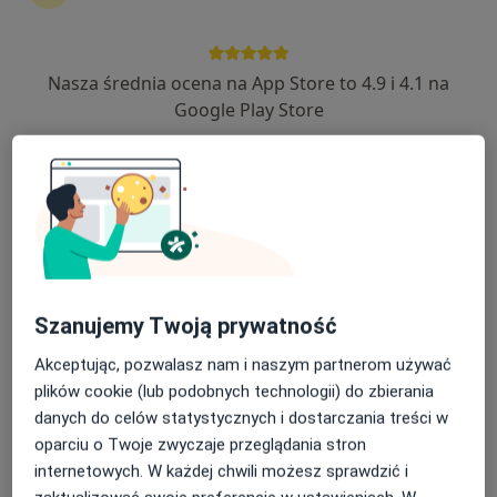
356 opinii
Gen. Romana Abrahama 18 lok 322, Warszawa
•
Mapa
Chirurgia rekonstrukcyjna
400 zł
Nasza średnia ocena na App Store to 4.9 i 4.1 na
Pokaż więcej usług
Google Play Store
lek. Janusz
dr n. med. Rafał
Jaworowski
Adam Kieszek
chirurg plastyczny
chirurg
Brak dostępnych specjalistów z wolnymi terminami w tym centrum medycznym.
Szanujemy Twoją prywatność
Pokaż profil
Akceptując, pozwalasz nam i naszym partnerom używać
plików cookie (lub podobnych technologii) do zbierania
danych do celów statystycznych i dostarczania treści w
Dostępni specjaliści
oparciu o Twoje zwyczaje przeglądania stron
Specjaliści znajdują się poza Wołomin, mazowieckie,
internetowych. W każdej chwili możesz sprawdzić i
w obszarach bliskich Twojemu wyszukiwaniu.