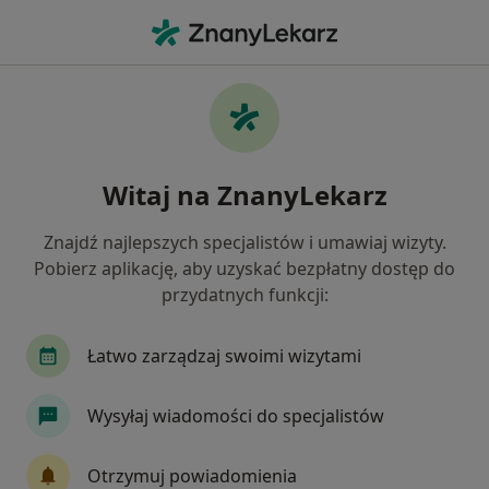
Me
Chirurgia • Wołomin, mazowieckie
Filtry
• 1
Mapa
Chirurgia placówki w Wołominie
Witaj na ZnanyLekarz
Jak działają wyniki wyszukiwania
Znajdź najlepszych specjalistów i umawiaj wizyty.
Pobierz aplikację, aby uzyskać bezpłatny dostęp do
przydatnych funkcji:
Łatwo zarządzaj swoimi wizytami
Wysyłaj wiadomości do specjalistów
Timeless Chirurgia Plastyczna
·
Więcej
Chirurgia, Dermatologia, Chirurgia plastyczna
Otrzymuj powiadomienia