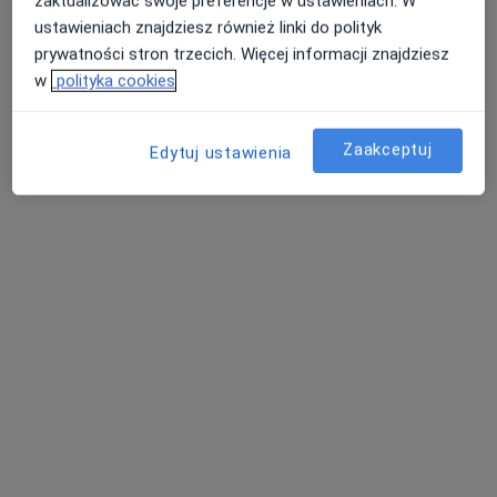
zaktualizować swoje preferencje w ustawieniach. W
ustawieniach znajdziesz również linki do polityk
prywatności stron trzecich. Więcej informacji znajdziesz
w
polityka cookies
Zaakceptuj
Edytuj ustawienia
METAMORFOSIS - Chirurgia Jednego Dnia
·
Chirurgia, Medycyna estetyczna, Chirurgia plastyczna
Więcej
168 opinii
ul. Gawińskiego 11, Warszawa
•
Mapa
Konsultacja chirurgiczna
400 zł
Pokaż więcej usług