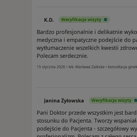
K.D.
Weryfikacja wizyty
K
Bardzo profesjonalnie i delikatnie w
medyczna i empatyczne podejście do pa
wytłumaczenie wszelkich kwestii zdrow
Polecam serdecznie.
15 stycznia 2026
•
lek. Wacława Zaleska
•
konsultacja gine
Janina Żyłowska
Weryfikacja wizyty
J
Pani Doktor przede wszystkim jest bard
stosunku do Pacjenta. Tworzy wspania
podejście do Pacjenta - szczegółowy w
profesjonalizm. Polecam z całego serca