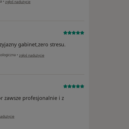
w opinii użytkownika Weronika
na
•
zgłoś nadużycie
zyjazny gabinet,zero stresu.
w opinii użytkownika Eliza
kologiczna
•
zgłoś nadużycie
r zawsze profesjonalnie i z
ii użytkownika Karolina
nadużycie