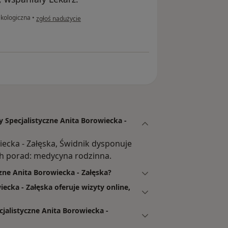
w opinii użytkownika Janina Żyłowska
ekologiczna
•
zgłoś nadużycie
y Specjalistyczne Anita Borowiecka -
iecka - Załęska, Świdnik dysponuje
h porad: medycyna rodzinna.
czne Anita Borowiecka - Załęska?
ecka - Załęska oferuje wizyty online,
jalistyczne Anita Borowiecka -