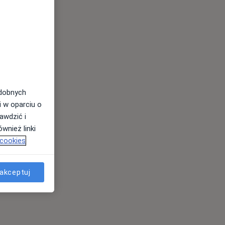
odobnych
i w oparciu o
awdzić i
wnież linki
 cookies
akceptuj