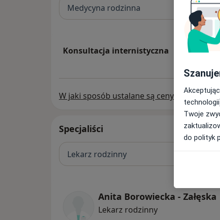
Medycyna rodzinna
Konsultacja internistyczna
Szanuje
Akceptując
W jaki sposób ustalane są ceny?
technologii
Twoje zwyc
zaktualizo
Specjaliści
do polityk 
Lekarz rodzinny
Anita Borowiecka - Załęska
Lekarz rodzinny