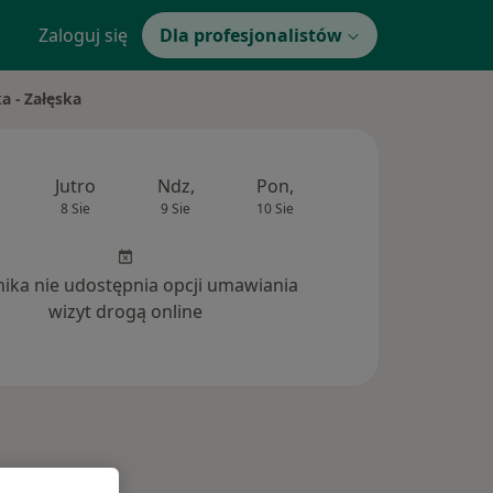
Zaloguj się
Dla profesjonalistów
a - Załęska
Jutro
Ndz,
Pon,
Wt,
Śr,
8 Sie
9 Sie
10 Sie
11 Sie
12 Si
inika nie udostępnia opcji umawiania
wizyt drogą online