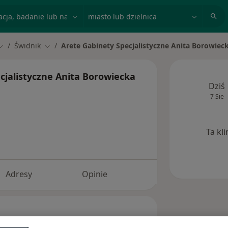
acja, badanie lub nazwisko
miasto lub dzielnica
Świdnik
Arete Gabinety Specjalistyczne Anita Borowieck
Zmień miasto
Zmień miasto
cjalistyczne Anita Borowiecka
Dziś
7 Sie
Ta kl
Adresy
Opinie