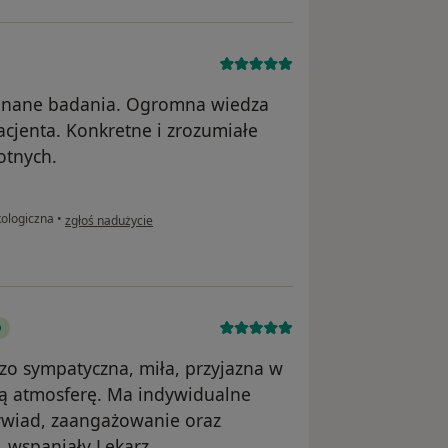
ykonane badania. Ogromna wiedza
cjenta. Konkretne i zrozumiałe
otnych.
w opinii użytkownika K.D.
kologiczna
•
zgłoś nadużycie
zo sympatyczna, miła, przyjazna w
łą atmosferę. Ma indywidualne
ywiad, zaangażowanie oraz
, wspaniały Lekarz.