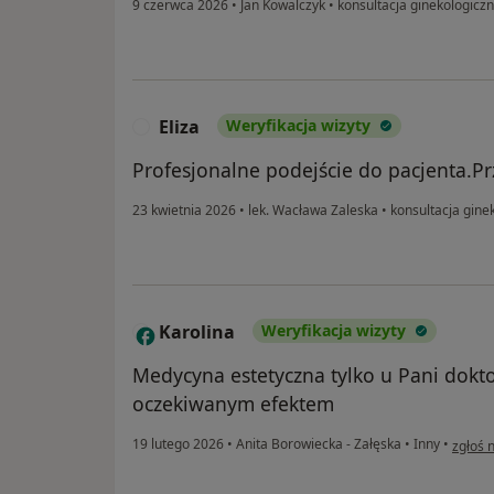
9 czerwca 2026
•
Jan Kowalczyk
•
konsultacja ginekologicz
Eliza
Weryfikacja wizyty
E
Profesjonalne podejście do pacjenta.Pr
23 kwietnia 2026
•
lek. Wacława Zaleska
•
konsultacja gine
Karolina
Weryfikacja wizyty
K
Medycyna estetyczna tylko u Pani dokto
oczekiwanym efektem
w opin
19 lutego 2026
•
Anita Borowiecka - Załęska
•
Inny
•
zgłoś 