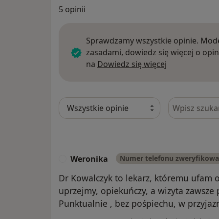
5 opinii
Sprawdzamy wszystkie opinie. Mode
zasadami, dowiedz się więcej o opin
Dowiedz się w
na
Dowiedz się więcej
Szukaj w opi
Weronika
Numer telefonu zweryfikow
W
Dr Kowalczyk to lekarz, któremu ufam od
uprzejmy, opiekuńczy, a wizyta zawsze
Punktualnie , bez pośpiechu, w przyjaz