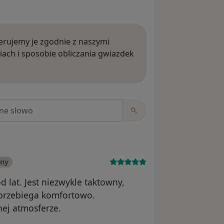
rujemy je zgodnie z naszymi
iach i sposobie obliczania gwiazdek
ięcej o opiniach
niach
any
 lat. Jest niezwykle taktowny,
 przebiega komfortowo.
nej atmosferze.