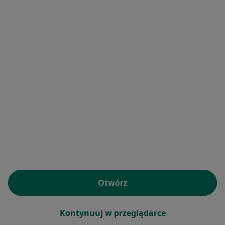
Bezpieczne płatności
MEDIRAJ CENTRUM MEDYCZNE SP. Z O.O.
·
Więcej
Pediatria, Chirurgia, Interna
3255 opinii
Brak dostępnych specjalistów z wolnymi terminami w tym centrum medycznym.
Otwórz
Pokaż profil
Kontynuuj w przeglądarce