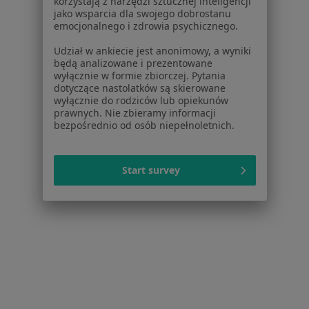
korzystają z narzędzi sztucznej inteligencji
jako wsparcia dla swojego dobrostanu
emocjonalnego i zdrowia psychicznego.
Bezpieczne płatności
Udział w ankiecie jest anonimowy, a wyniki
Allmedis - Gabinety Lekarskie Vistula
będą analizowane i prezentowane
wyłącznie w formie zbiorczej. Pytania
Clinic
dotyczące nastolatków są skierowane
·
Więcej
Pediatria, Alergologia, Interna
wyłącznie do rodziców lub opiekunów
prawnych. Nie zbieramy informacji
3825 opinii
bezpośrednio od osób niepełnoletnich.
Konsultacja online
250 zł
Pokaż więcej usług
Start survey
lek. Katarzyna
lek. Joanna
Tyrawa
Morawiecka-Baranek
endokrynolog
alergolog
Brak dostępnych specjalistów z wolnymi terminami w tym centrum medycznym.
Pokaż profil