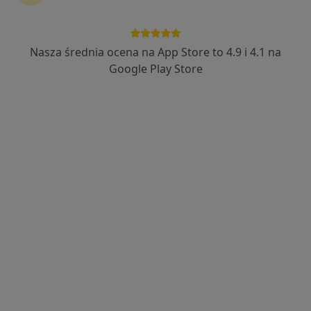
Centrum Medyczne MedHeart
·
Więcej
Pediatria, Alergologia, Chirurgia
Nasza średnia ocena na App Store to 4.9 i 4.1 na
372 opinie
Google Play Store
Armii Krajowej 27, Kórnik
•
Mapa
Brak dostępnych specjalistów z wolnymi terminami w tym centrum medycznym.
Pokaż profil
MediPuls
·
Więcej
Pediatria, Diagnostyka, Fizjoterapia