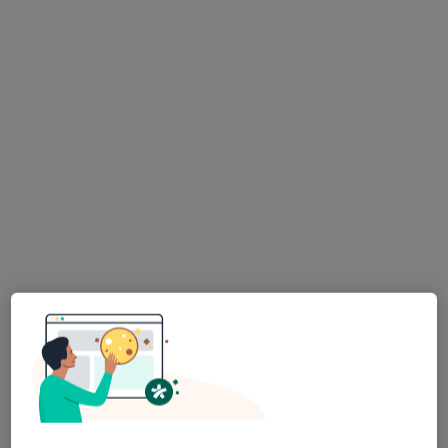
Medicomplex
·
Więcej
Pediatria, Interna, Radiologia
33 opinie
Nektarowa 1, Mosina
•
Mapa
Brak dostępnych specjalistów z wolnymi terminami w tym centrum medycznym.
Pokaż profil