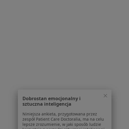
Bezpieczne płatności
Medyk Dla Ciebie
·
Więcej
Pediatria, Medycyna rodzinna, Neurologia
3546 opinii
Brak dostępnych specjalistów z wolnymi terminami w tym centrum medycznym.
Pokaż profil
Dobrostan emocjonalny i
sztuczna inteligencja
Niniejsza ankieta, przygotowana przez
zespół Patient Care Doctoralia, ma na celu
lepsze zrozumienie, w jaki sposób ludzie