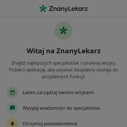
Me
Pediatria • Śrem, wielkopolskie
Filtry
• 1
Ubezpieczenie
Map
Pediatria placówki w Śremie
Witaj na ZnanyLekarz
Jak działają wyniki wyszukiwania
Znajdź najlepszych specjalistów i umawiaj wizyty.
Pobierz aplikację, aby uzyskać bezpłatny dostęp do
Wybierz swoje ubezpieczenie
przydatnych funkcji:
Łatwo zarządzaj swoimi wizytami
Wysyłaj wiadomości do specjalistów
Otrzymuj powiadomienia