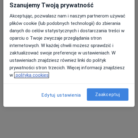
Szanujemy Twoją prywatność
Akceptując, pozwalasz nam i naszym partnerom używać
plików cookie (lub podobnych technologii) do zbierania
danych do celów statystycznych i dostarczania treści w
oparciu o Twoje zwyczaje przeglądania stron
internetowych. W każdej chwili możesz sprawdzić i
Szpital w Śremie
zaktualizować swoje preferencje w ustawieniach. W
·
Więcej
Pediatria, Interna, Chirurgia
ustawieniach znajdziesz również linki do polityk
12 opinii
prywatności stron trzecich. Więcej informacji znajdziesz
Chełmońskiego 1., Śrem
•
Mapa
w
polityka cookies
Konsultacja pediatryczna
Zaakceptuj
Edytuj ustawienia
Brak dostępnych specjalistów z wolnymi terminami w tym centrum medycznym.
Pokaż profil