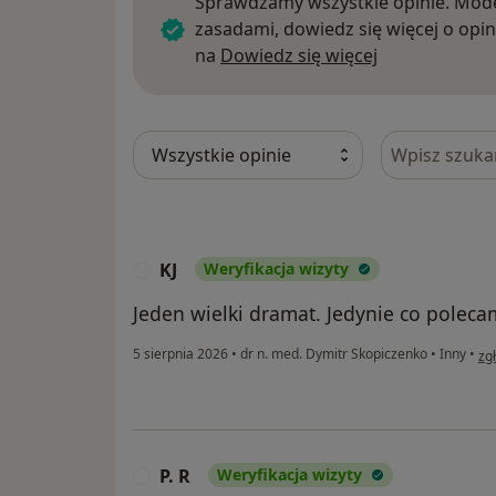
Sprawdzamy wszystkie opinie. Mode
zasadami, dowiedz się więcej o opin
Dowiedz się w
na
Dowiedz się więcej
Szukaj w opi
KJ
Weryfikacja wizyty
K
Jeden wielki dramat. Jedynie co polecam
w o
5 sierpnia 2026
•
dr n. med. Dymitr Skopiczenko
•
Inny
•
zg
P. R
Weryfikacja wizyty
P