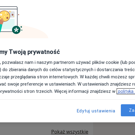
Wyślij wiadomość
my Twoją prywatność
Adresy
Opinie
, pozwalasz nam i naszym partnerom używać plików cookie (lub p
) do zbierania danych do celów statystycznych i dostarczania treśc
zaje przeglądania stron internetowych. W każdej chwili możesz spr
z dr Dymitra Skopiczenko i żonę
wać swoje preferencje w ustawieniach. W ustawieniach znajdziesz ró
jmowano się leczeniem pacjentów ze
prywatności stron trzecich. Więcej informacji znajdziesz w
polityka
ami wewnętrznymi.
Za
Edytuj ustawienia
lność ortopedyczną w mieście
ło “Centrum Fizjoterapii i
nie problemów kręgosłupowych u
Pokaż wszystkie
udmiła łączyła swoją wiedzę i niezwykłe