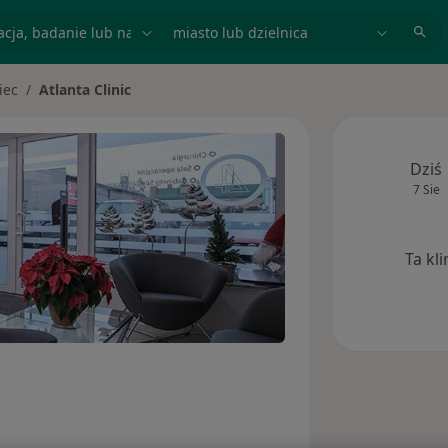
acja, badanie lub nazwisko
miasto lub dzielnica
iec
Atlanta Clinic
to
Dziś
7 Sie
Ta kl