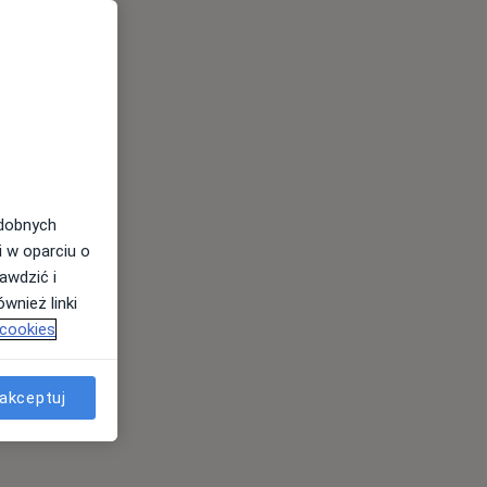
odobnych
i w oparciu o
awdzić i
wnież linki
 cookies
akceptuj