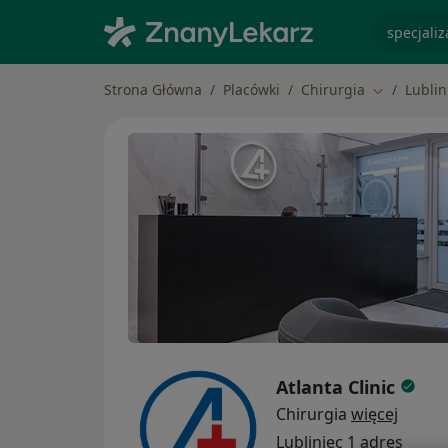
specjaliz
Strona Główna
Placówki
Chirurgia
Lublin
Zmień mias
Atlanta Clinic
Chirurgia
więcej
Lubliniec
1 adres