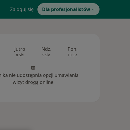
Zaloguj się
Dla profesjonalistów
Jutro
Ndz,
Pon,
Wt,
Śr,
8 Sie
9 Sie
10 Sie
11 Sie
12 Si
inika nie udostępnia opcji umawiania
wizyt drogą online