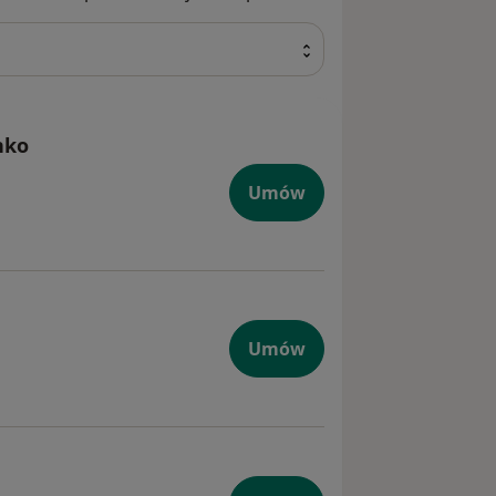
nko
Umów
Umów