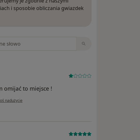
rujemy je zgodnie z naszymi
iach i sposobie obliczania gwiazdek
ięcej o opiniach
niach
 omijać to miejsce !
pinii użytkownika KJ
łoś nadużycie