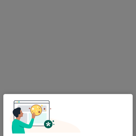
ESSE dla zdrowia Płock
Neurologia, Ortopedia, Fizjoterapia
728 opinii
Padlewskiego 14, Płock
•
Mapa
Konsultacja neurologiczna (pierwsza wizyta)
250 zł
lek. Marlena
Remlinger-Siwocha
neurolog