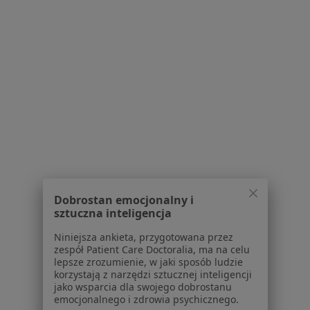
Hubalczyków 11, Płock
•
Mapa
Brak dostępnych specjalistów z wolnymi terminami w tym centrum medycznym.
Pokaż profil
Strona Główna
Placówki
Neurologia
Płock
Zmień miasto
Zmień mia
Dobrostan emocjonalny i
sztuczna inteligencja
Niniejsza ankieta, przygotowana przez
Serwis
zespół Patient Care Doctoralia, ma na celu
lepsze zrozumienie, w jaki sposób ludzie
Regulamin
korzystają z narzędzi sztucznej inteligencji
Polityka prywatności pacjentów
jako wsparcia dla swojego dobrostanu
Polityka prywatności profesjonalistów
emocjonalnego i zdrowia psychicznego.