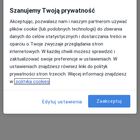
Brak dostępnych specjalistów z wolnymi terminami w tym centrum medycznym.
Szanujemy Twoją prywatność
Akceptując, pozwalasz nam i naszym partnerom używać
Pokaż profil
plików cookie (lub podobnych technologii) do zbierania
danych do celów statystycznych i dostarczania treści w
oparciu o Twoje zwyczaje przeglądania stron
internetowych. W każdej chwili możesz sprawdzić i
zaktualizować swoje preferencje w ustawieniach. W
ustawieniach znajdziesz również linki do polityk
prywatności stron trzecich. Więcej informacji znajdziesz
w
polityka cookies
Centrum Medyczne Prestige Medical
·
Więcej
Zaakceptuj
Neurologia, Angiologia, Chirurgia
Edytuj ustawienia
244 opinie
Medyczna 8 (ROKA), Płock
•
Mapa
Konsultacja neurologiczna
220 zł