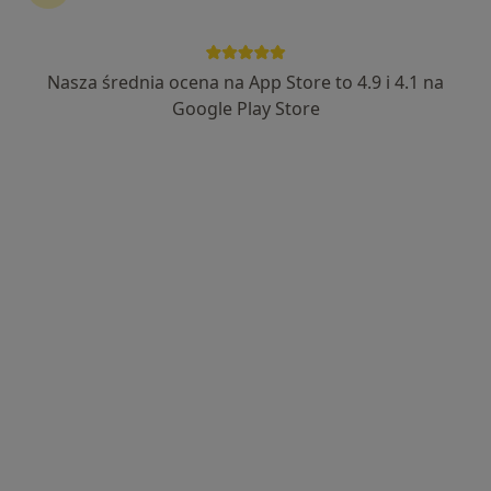
Bezpieczne płatności
OpenMed Centrum Medyczne
Nasza średnia ocena na App Store to 4.9 i 4.1 na
·
Więcej
Neurologia, Urologia, Ortopedia
Google Play Store
4753 opinie
Medyczna 8 lok. 138 (ROKA), Parter, wejście od ul. Honorowych Dawców Krwi, Płock
•
Mapa
Konsultacja neurologiczna
300 zł
Pokaż więcej usług
lek. Joanna Klimczuk
lek. Monika
lek. Maciej Ziękiewicz
neurolog
Ciastkowska-
neurolog
Czerniak
neurolog
Brak dostępnych specjalistów z wolnymi terminami w tym centrum medycznym.
Pokaż profil