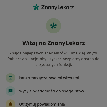
Me
Neurologia • Płock, mazowieckie
Filtry
• 1
Ubezpieczenie
Map
Neurologia placówki w Płocku
Witaj na ZnanyLekarz
Jak działają wyniki wyszukiwania
Znajdź najlepszych specjalistów i umawiaj wizyty.
Pobierz aplikację, aby uzyskać bezpłatny dostęp do
Wybierz swoje ubezpieczenie
przydatnych funkcji:
Łatwo zarządzaj swoimi wizytami
Wysyłaj wiadomości do specjalistów
Otrzymuj powiadomienia