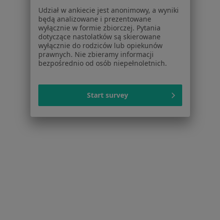
Polityka prywatności dla profesjonalistów, których
Udział w ankiecie jest anonimowy, a wyniki
dane pozyskaliśmy samodzielnie
będą analizowane i prezentowane
Polityka cookies
wyłącznie w formie zbiorczej. Pytania
dotyczące nastolatków są skierowane
Jak działają wyniki wyszukiwania
wyłącznie do rodziców lub opiekunów
Dostępność
prawnych. Nie zbieramy informacji
O nas
bezpośrednio od osób niepełnoletnich.
Praca
Rekrutujemy!
Partnerzy
Start survey
Centrum prasowe
Kontakt
Dla pacjentów
Lekarze
Placówki medyczne
Pytania i odpowiedzi
Usługi i zabiegi
Choroby
Pomoc
Aplikacje mobilne